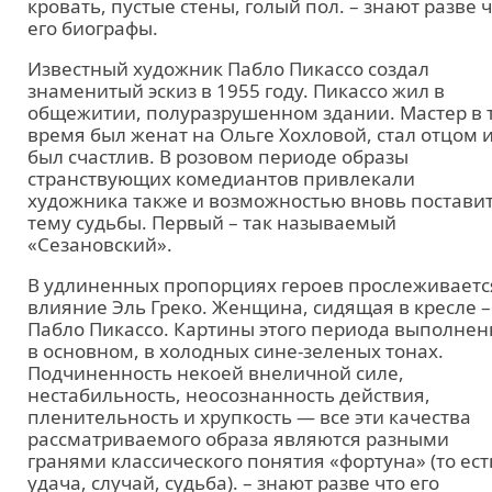
кровать, пустые стены, голый пол. – знают разве 
его биографы.
Известный художник Пабло Пикассо создал
знаменитый эскиз в 1955 году. Пикассо жил в
общежитии, полуразрушенном здании. Мастер в 
время был женат на Ольге Хохловой, стал отцом 
был счастлив. В розовом периоде образы
странствующих комедиантов привлекали
художника также и возможностью вновь постави
тему судьбы. Первый – так называемый
«Сезановский».
В удлиненных пропорциях героев прослеживаетс
влияние Эль Греко. Женщина, сидящая в кресле –
Пабло Пикассо. Картины этого периода выполнен
в основном, в холодных сине-зеленых тонах.
Подчиненность некоей внеличной силе,
нестабильность, неосознанность действия,
пленительность и хрупкость — все эти качества
рассматриваемого образа являются разными
гранями классического понятия «фортуна» (то ест
удача, случай, судьба). – знают разве что его