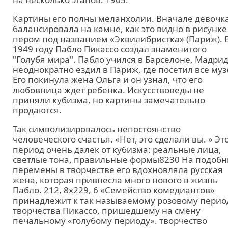
Картины его полны меланхолии. Вначале девочк
балансировала на камне, как это видно в рисунке
пером под названием «Эквилибристка» (Париж). 
1949 году Пабло Пикассо создал знаменитого
"Голубя мира". Пабло учился в Барселоне, Мадрид
неоднократно ездил в Париж, где посетил все муз
Его покинула жена Ольга и он узнал, что его
любовница ждет ребенка. Искусствоведы не
приняли кубизма, но картины замечательно
продаются.
Так символизировалось непостоянство
человеческого счастья. «Нет, это сделали вы. » Эт
период очень далек от кубизма: реальные лица,
светлые тона, правильные формы8230 На подоб
перемены в творчестве его вдохновляла русская
жена, которая привнесла много нового в жизнь
Пабло. 212, 8x229, 6 «Семейство комедиантов»
принадлежит к так называемому розовому перио
творчества Пикассо, пришедшему на смену
печальному «голубому периоду». творчество