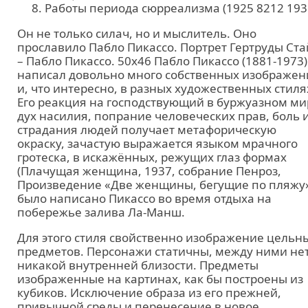
Работы периода сюрреализма (1925 8212 193
Он не только силач, но и мыслитель. Оно
прославило Пабло Пикассо. Портрет Гертруды Ст
– Пабло Пикассо. 50х46 Пабло Пикассо (1881-1973)
написал довольно много собственных изображен
и, что интересно, в разных художественных стиля
Его реакция на господствующий в буржуазном ми
дух насилия, попрание человеческих прав, боль 
страдания людей получает метафорическую
окраску, зачастую выражается языком мрачного
гротеска, в искажённых, режущих глаз формах
(Плачущая женщина, 1937, собрание Пенроз,
Произведение «Две женщины, бегущие по пляжу
было написано Пикассо во время отдыха на
побережье залива Ла-Манш.
Для этого стиля свойственно изображение цельн
предметов. Персонажи статичны, между ними не
никакой внутренней близости. Предметы
изображенные на картинах, как бы построены из
кубиков. Исключение образа из его прежней,
привычной среды и перенесение в новое,