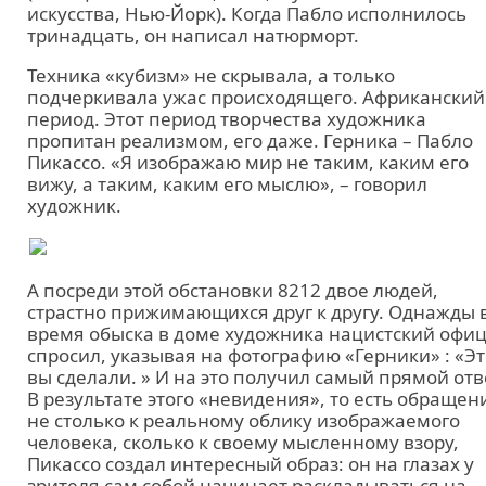
искусства, Нью-Йорк). Когда Пабло исполнилось
тринадцать, он написал натюрморт.
Техника «кубизм» не скрывала, а только
подчеркивала ужас происходящего. Африканский
период. Этот период творчества художника
пропитан реализмом, его даже. Герника – Пабло
Пикассо. «Я изображаю мир не таким, каким его
вижу, а таким, каким его мыслю», – говорил
художник.
А посреди этой обстановки 8212 двое людей,
страстно прижимающихся друг к другу. Однажды 
время обыска в доме художника нацистский офи
спросил, указывая на фотографию «Герники» : «Эт
вы сделали. » И на это получил самый прямой отв
В результате этого «невидения», то есть обращен
не столько к реальному облику изображаемого
человека, сколько к своему мысленному взору,
Пикассо создал интересный образ: он на глазах у
зрителя сам собой начинает раскладываться на