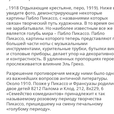
, 1918 Отдыхающие крестьяне, перо, 1919). Ниже
увидите фото, демонстрирующие некоторые
картины Пабло Пикассо, с названиями которых
связан творческий путь художника. В то время он
не зарабатывали. Но наиболее известным все же
является голубь мира – Пабло Пикассо. Пабло
Пикассо, картины которого теперь представляют 
большей части ноты с музыкальными
инструментами, курительные трубки, бутылки ви
и столовые приборы, делает упор на декоративно
и контрастность. В удлиненных пропорциях геро
прослеживается влияние Эль Греко.
Разрешение противоречия между ними было од
из важнейших вопросов античной литературы.
Около 1910. Позже у Пикассо и Франсуазы родили
двое детей 8212 Палома и Клод. 212, 8x229, 6
«Семейство комедиантов» принадлежит к так
называемому розовому периоду творчества
Пикассо, пришедшему на смену печальному
«голубому периоду».