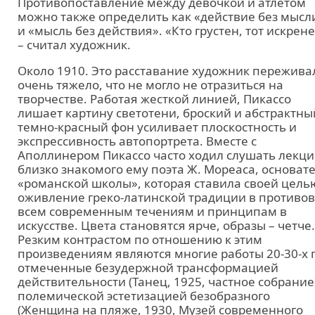
Противопоставление между девочкой и атлетом
можно также определить как «действие без мысл
и «мысль без действия». «Кто грустен, тот искрене
– считал художник.
Около 1910. Это расставание художник пережива
очень тяжело, что не могло не отразиться на
творчестве. Работая жесткой линией, Пикассо
лишает картину светотени, броский и абстрактны
темно-красный фон усиливает плоскостность и
экспрессивность автопортрета. Вместе с
Аполлинером Пикассо часто ходил слушать лекц
близко знакомого ему поэта Ж. Мореаса, основат
«романской школы», которая ставила своей цель
оживление греко-латинской традиции в противов
всем современным течениям и принципам в
искусстве. Цвета становятся ярче, образы – четче.
Резким контрастом по отношению к этим
произведениям являются многие работы 20-30-х гг
отмеченные безудержной трансформацией
действительности (Танец, 1925, частное собрание
полемической эстетизацией безобразного
(Женщина на пляже, 1930, Музей современного