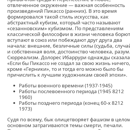
отвлеченное окружение — важная особенность
произведений Пикассо (ранних). В это время
формировался такой стиль искусства, как
абстрактный кубизм, который часто называют
«сезанновским» кубизмом. По представлениям
классической философии в жизни человека борют
вступают в союз или побеждают друг друга два
начала: внешние, безличные силы (судьба, случа
и собственная воля, достоинство человека, разум
Сюрреализм. Долорес Ибаррури однажды сказала
«Если бы Пикассо не создал за свою жизнь ничего
кроме «Герники», то и тогда его можно было бы
причислить к лучшим художникам своей эпохи».
Работы военного времени (1937-1945)
Работы послевоенного периода (1945 8212
1960)
Работы позднего периода (конец 60-х 8212
1973)
Судя по всему, бык олицетворяет фашизм в целом
основном затрагиваются темы смерти, печали.