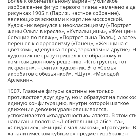
Более к окончательному варианту близкое
изображение фигур первого плана намечено в дв
рисунках 1905 г. (Париж, частное собрание),
являющихся эскизами к картине московской.
Художник вернулся к неоклассицизму («Портрет
жены Ольги в кресле», «Купальщицы», «Женщин
бегущие по пляжу», «Портрет сына Поля»), а зате
перешел к сюрреализму («Танец», «Женщина с
цветком», «Девушка перед зеркалом» и другие). 
художник не сразу пришел к ее образному и
композиционному решению. «Кто грустен, тот
искренен», – считал художник. Это «Семья
акробатов с обезьянкой», «Шут», «Молодой
Арлекин».
1907. Главные фигуры картины не только
противостоят друг другу, но и образуют на плоско
единую конфигурацию, внутри которой шаткое
движение девочки уравновешивается,
успокаивается «квадратностью» атлета. В этом ст
написаны полотна «Любительница абсента»,
«Свидание», «Нищий с мальчиком», «Трагедия». В
«аналитическом кубизме» предмет изображен