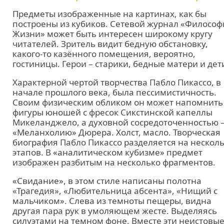
Предметы изображенные на картинах, как бы
построены из кубиков. Сетевой журнал «Философ
Жизни» может быть интересен широкому кругу
читателей. Зритель видит бедную обстановку,
какого-то казённого помещения, вероятно,
гостиницы. Герои – старики, бедные матери и дет
Характерной чертой творчества Пабло Пикассо, в
начале прошлого века, была пессимистичность.
Своим физическим обликом он может напомнить
фигуры юношей с фресок Сикстинской капеллы
Микеланджело, а духовной сосредоточенностью
«Меланхолию» Дюрера. Холст, масло. Творческая
биография Пабло Пикассо разделяется на нескол
этапов. В «аналитическом кубизме» предмет
изображен разбитым на несколько фрагментов.
«Свидание», в этом стиле написаны полотна
«Трагедия», «Любительница абсента», «Нищий с
мальчиком». Слева из темноты пещеры, видна
другая пара рук в умоляющем жесте. Выделяясь
силуэтами на темном фоне, Вместе эти неистовы