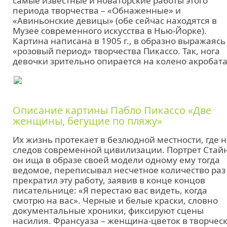
самые известные и новаторские работы этого
периода творчества – «Обнаженные» и
«Авиньонские девицы» (обе сейчас находятся в
Музее современного искусства в Нью-Йорке).
Картина написана в 1905 г., в образно выражаясь
«розовый период» творчества Пикассо. Так, нога
девочки зрительно опирается на колено акробата
Описание картины Пабло Пикассо «Две
женщины, бегущие по пляжу»
Их жизнь протекает в безлюдной местности, где н
следов современной цивилизации. Портрет Стай
он ища в образе своей модели одному ему тогда
ведомое, переписывал несчетное количество раз
прекратил эту работу, заявив в конце концов
писательнице: «Я перестаю вас видеть, когда
смотрю на вас». Черные и белые краски, словно
документальные хроники, фиксируют сцены
насилия. Франсуаза – женщина-цветок в творчес