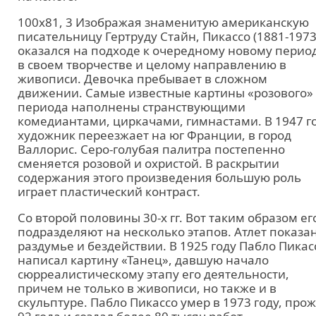
100x81, 3 Изображая знаменитую американскую
писательницу Гертруду Стайн, Пикассо (1881-1973
оказался на подходе к очередному новому перио
в своем творчестве и целому направлению в
живописи. Девочка пребывает в сложном
движении. Самые известные картины «розового»
периода наполнены странствующими
комедиантами, циркачами, гимнастами. В 1947 г
художник переезжает на юг Франции, в город
Валлорис. Серо-голубая палитра постепенно
сменяется розовой и охристой. В раскрытии
содержания этого произведения большую роль
играет пластический контраст.
Со второй половины 30-х гг. Вот таким образом ег
подразделяют на несколько этапов. Атлет показан
раздумье и бездействии. В 1925 году Пабло Пикас
написал картину «Танец», давшую начало
сюрреалистическому этапу его деятельности,
причем не только в живописи, но также и в
скульптуре. Пабло Пикассо умер в 1973 году, про