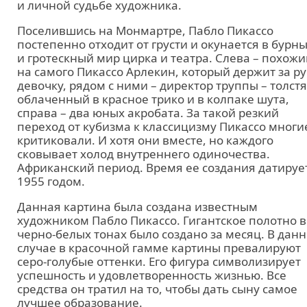
и личной судьбе художника.
Поселившись на Монмартре, Пабло Пикассо
постепенно отходит от грусти и окунается в бурн
и гротескный мир цирка и театра. Слева – похожи
на самого Пикассо Арлекин, который держит за ру
девочку, рядом с ними – директор труппы – толстя
облаченный в красное трико и в колпаке шута,
справа – два юных акробата. За такой резкий
переход от кубизма к классицизму Пикассо многи
критиковали. И хотя они вместе, но каждого
сковывает холод внутреннего одиночества.
Африканский период. Время ее создания датируе
1955 годом.
Данная картина была создана известным
художником Пабло Пикассо. Гигантское полотно в
черно-белых тонах было создано за месяц. В дан
случае в красочной гамме картины превалируют
серо-голубые оттенки. Его фигура символизирует
успешность и удовлетворенность жизнью. Все
средства он тратил на то, чтобы дать сыну самое
лучшее образование.