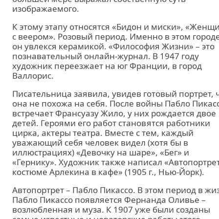
изображаемого.
К этому этапу относятся «Бидон и миски», «Женщ
с веером». Розовый период. Именно в этом город
он увлекся керамикой. «Философия Жизни» – это
познавательный онлайн-журнал. В 1947 году
художник переезжает на юг Франции, в город
Валлорис.
Писательница заявила, увидев готовый портрет, 
она не похожа на себя. После войны Пабло Пикас
встречает Франсуазу Жило, у них рождается двое
детей. Героями его работ становятся работники
цирка, актеры театра. Вместе с тем, каждый
уважающий себя человек видел (хотя бы в
иллюстрациях) «Девочку на шаре», «Бег» и
«Гернику». Художник также написал «Автопортрет
костюме Арлекина в кафе» (1905 г., Нью-Йорк).
Автопортрет – Пабло Пикассо. В этом период в жи
Пабло Пикассо появляется Фернанда Оливье –
возлюбленная и муза. К 1907 уже были созданы