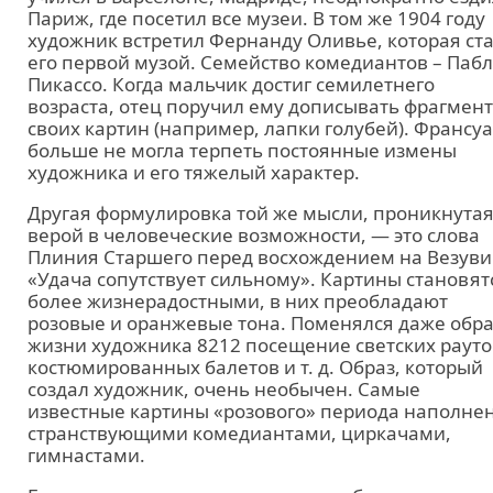
Париж, где посетил все музеи. В том же 1904 году
художник встретил Фернанду Оливье, которая ст
его первой музой. Семейство комедиантов – Паб
Пикассо. Когда мальчик достиг семилетнего
возраста, отец поручил ему дописывать фрагмен
своих картин (например, лапки голубей). Франсуа
больше не могла терпеть постоянные измены
художника и его тяжелый характер.
Другая формулировка той же мысли, проникнута
верой в человеческие возможности, — это слова
Плиния Старшего перед восхождением на Везуви
«Удача сопутствует сильному». Картины становят
более жизнерадостными, в них преобладают
розовые и оранжевые тона. Поменялся даже обра
жизни художника 8212 посещение светских рауто
костюмированных балетов и т. д. Образ, который
создал художник, очень необычен. Самые
известные картины «розового» периода наполне
странствующими комедиантами, циркачами,
гимнастами.