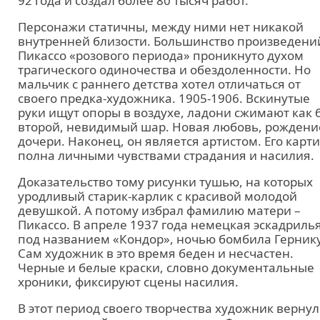
92 года и создал более 80 тысяч работ.
Персонажи статичны, между ними нет никакой
внутренней близости. Большинство произведени
Пикассо «розового периода» проникнуто духом
трагического одиночества и обездоленности. Но
мальчик с раннего детства хотел отличаться от
своего предка-художника. 1905-1906. Вскинутые
руки ищут опоры в воздухе, ладони сжимают как 
второй, невидимый шар. Новая любовь, рождени
дочери. Наконец, он является артистом. Его карт
полна личными чувствами страдания и насилия.
Доказательство тому рисунки тушью, на которых
уродливый старик-карлик с красивой молодой
девушкой. А потому избрал фамилию матери –
Пикассо. В апреле 1937 года немецкая эскадриль
под названием «Кондор», ночью бомбила Гернику
Сам художник в это время беден и несчастен.
Черные и белые краски, словно документальные
хроники, фиксируют сцены насилия.
В этот период своего творчества художник вернул