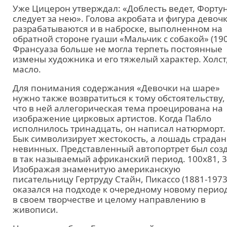
Уже Цицерон утверждал: «Доблесть ведет, Форту
следует за нею». Голова акробата и фигура девоч
разрабатываются и в наброске, выполненном на
обратной стороне гуаши «Мальчик с собакой» (190
Франсуаза больше не могла терпеть постоянные
измены художника и его тяжелый характер. Холст
масло.
Для понимания содержания «Девочки на шаре»
нужно также возвратиться к тому обстоятельству,
что в ней аллегорическая тема проецирована на
изображение цирковых артистов. Когда Пабло
исполнилось тринадцать, он написал натюрморт.
Бык символизирует жестокость, а лошадь страда
невинных. Представленный автопортрет был соз
в так называемый африканский период. 100x81, 3
Изображая знаменитую американскую
писательницу Гертруду Стайн, Пикассо (1881-1973
оказался на подходе к очередному новому перио
в своем творчестве и целому направлению в
живописи.