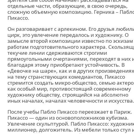
отдельные части, образующие, в свою очередь,
сложную объемную композицию. Герника – Пабл
Пикассо.
Он разговаривает с арлекином. Его друзья любил
цирк, это увлечение передалось и художнику. О
замысле второй композиции известно по эскизам
работам подготовительного характера. Скользящ
текучие линии сдерживаются строгими
прямоугольными очертаниями, переходят в них 
благодаря этому приобретают устойчивость. В
«Девочке на шаре», как и в других произведения
на тему странствующих комедиантов, Пикассо
стремится создать микро-общество, семью актеро
как особый мир, противостоящий современному
художнику обществу, строящийся на абсолютно
иных началах, началах человечности и искусства
После учебы Пабло Пикассо переезжает в Париж.
Пикассо — один из основоположников кубизма.
Увлечение скульптурой. Пабло Пикассо: художник
миллионер, долгожитель. Из мебели только стул 