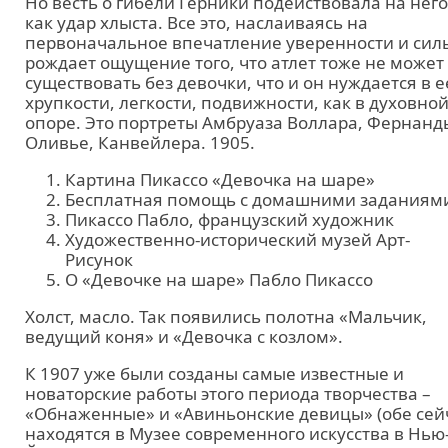
Но весть о гибели Герники подействовала на него
как удар хлыста. Все это, наслаиваясь на
первоначальное впечатление уверенности и сил
рождает ощущение того, что атлет тоже не может
существовать без девочки, что и он нуждается в е
хрупкости, легкости, подвижности, как в духовно
опоре. Это портреты Амбруаза Воллара, Фернанд
Оливье, Канвейлера. 1905.
Картина Пикассо «Девочка на шаре»
Бесплатная помощь с домашними заданиям
Пикассо Пабло, французский художник
Художественно-исторический музей Арт-
Рисунок
О «Девочке на шаре» Пабло Пикассо
Холст, масло. Так появились полотна «Мальчик,
ведущий коня» и «Девочка с козлом».
К 1907 уже были созданы самые известные и
новаторские работы этого периода творчества –
«Обнаженные» и «Авиньонские девицы» (обе сей
находятся в Музее современного искусства в Нью