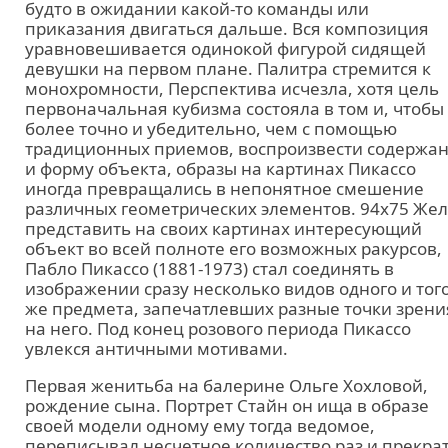
будто в ожидании какой-то команды или
приказания двигаться дальше. Вся композиция
уравновешивается одинокой фигурой сидящей
девушки на первом плане. Палитра стремится к
монохромности, Перспектива исчезла, хотя цель
первоначальная кубизма состояла в том и, чтобы
более точно и убедительно, чем с помощью
традиционных приемов, воспроизвести содержа
и форму объекта, образы на картинах Пикассо
иногда превращались в непонятное смешение
различных геометрических элементов. 94х75 Же
представить на своих картинах интересующий
объект во всей полноте его возможных ракурсов,
Пабло Пикассо (1881-1973) стал соединять в
изображении сразу несколько видов одного и тог
же предмета, запечатлевших разные точки зрени
на него. Под конец розового периода Пикассо
увлекся античными мотивами.
Первая женитьба на балерине Ольге Хохловой,
рождение сына. Портрет Стайн он ища в образе
своей модели одному ему тогда ведомое,
переписывал несчетное количество раз и прекра