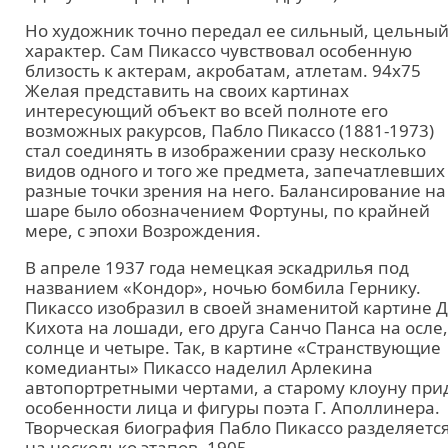
Но художник точно передал ее сильный, цельны
характер. Сам Пикассо чувствовал особенную
близость к актерам, акробатам, атлетам. 94х75
Желая представить на своих картинах
интересующий объект во всей полноте его
возможных ракурсов, Пабло Пикассо (1881-1973)
стал соединять в изображении сразу несколько
видов одного и того же предмета, запечатлевших
разные точки зрения на него. Балансирование на
шаре было обозначением Фортуны, по крайней
мере, с эпохи Возрождения.
В апреле 1937 года немецкая эскадрилья под
названием «Кондор», ночью бомбила Гернику.
Пикассо изобразил в своей знаменитой картине 
Кихота на лошади, его друга Санчо Панса на осле,
солнце и четыре. Так, в картине «Странствующие
комедианты» Пикассо наделил Арлекина
автопортретными чертами, а старому клоуну при
особенности лица и фигуры поэта Г. Аполлинера.
Творческая биография Пабло Пикассо разделяетс
на несколько этапов. 1905.