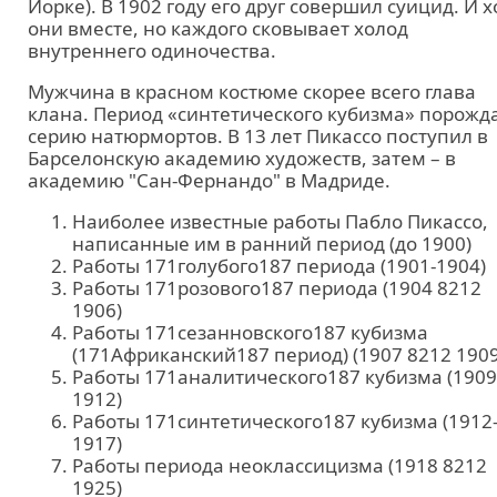
Йорке). В 1902 году его друг совершил суицид. И х
они вместе, но каждого сковывает холод
внутреннего одиночества.
Мужчина в красном костюме скорее всего глава
клана. Период «синтетического кубизма» порожд
серию натюрмортов. В 13 лет Пикассо поступил в
Барселонскую академию художеств, затем – в
академию "Сан-Фернандо" в Мадриде.
Наиболее известные работы Пабло Пикассо,
написанные им в ранний период (до 1900)
Работы 171голубого187 периода (1901-1904)
Работы 171розового187 периода (1904 8212
1906)
Работы 171сезанновского187 кубизма
(171Африканский187 период) (1907 8212 1909
Работы 171аналитического187 кубизма (1909
1912)
Работы 171синтетического187 кубизма (1912
1917)
Работы периода неоклассицизма (1918 8212
1925)