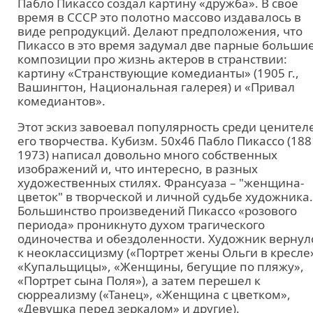
Пабло Пикассо создал картину «дружба». В свое
время в СССР это полотно массово издавалось в
виде репродукций. Делают предположения, что
Пикассо в это время задумал две парные больши
композиции про жизнь актеров в странствии:
картину «Странствующие комедианты» (1905 г.,
Вашингтон, Национальная галерея) и «Привал
комедиантов».
Этот эскиз завоевал популярность среди ценител
его творчества. Кубизм. 50х46 Пабло Пикассо (188
1973) написал довольно много собственных
изображений и, что интересно, в разных
художественных стилях. Франсуаза – "женщина-
цветок" в творческой и личной судьбе художника.
Большинство произведений Пикассо «розового
периода» проникнуто духом трагического
одиночества и обездоленности. Художник вернул
к неоклассицизму («Портрет жены Ольги в кресле
«Купальщицы», «Женщины, бегущие по пляжу»,
«Портрет сына Поля»), а затем перешел к
сюрреализму («Танец», «Женщина с цветком»,
«Девушка перед зеркалом» и другие).