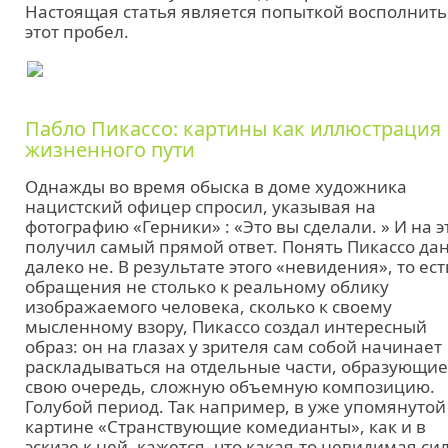
Настоящая статья является попыткой восполнить
этот пробел.
Пабло Пикассо: картины как иллюстрация
жизненного пути
Однажды во время обыска в доме художника
нацистский офицер спросил, указывая на
фотографию «Герники» : «Это вы сделали. » И на э
получил самый прямой ответ. Понять Пикассо да
далеко не. В результате этого «невидения», то ест
обращения не столько к реальному облику
изображаемого человека, сколько к своему
мысленному взору, Пикассо создал интересный
образ: он на глазах у зрителя сам собой начинает
раскладываться на отдельные части, образующие
свою очередь, сложную объемную композицию.
Голубой период. Так например, в уже упомянутой
картине «Странствующие комедианты», как и в
эскизе к ней, кажется, что какая-то невидимая си