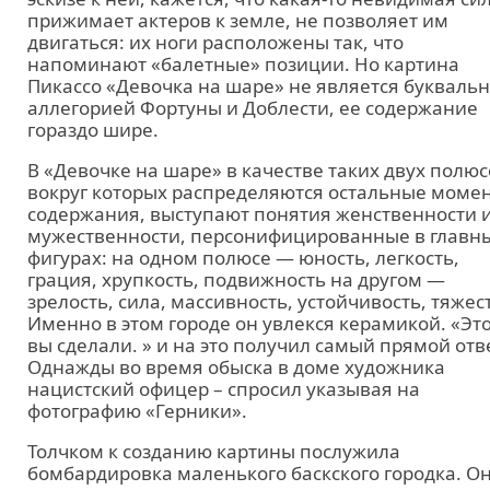
прижимает актеров к земле, не позволяет им
двигаться: их ноги расположены так, что
напоминают «балетные» позиции. Но картина
Пикассо «Девочка на шаре» не является букваль
аллегорией Фортуны и Доблести, ее содержание
гораздо шире.
В «Девочке на шаре» в качестве таких двух полюс
вокруг которых распределяются остальные моме
содержания, выступают понятия женственности 
мужественности, персонифицированные в главн
фигурах: на одном полюсе — юность, легкость,
грация, хрупкость, подвижность на другом —
зрелость, сила, массивность, устойчивость, тяжес
Именно в этом городе он увлекся керамикой. «Эт
вы сделали. » и на это получил самый прямой отв
Однажды во время обыска в доме художника
нацистский офицер – спросил указывая на
фотографию «Герники».
Толчком к созданию картины послужила
бомбардировка маленького баскского городка. О