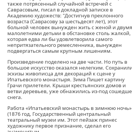
также потрясенный случайной встречей с
Саврасовым, писал в докладной записке в
Академию художеств: "Достигнув преклонного
возраста (Саврасову за шестьдесят лет), этот
больной человек вынужден жить с женой и двум
малолетними детьми в обстановке столь жалкой,
которая едва ли бы удовлетворила самого
непритязательного ремесленника, вынужден
подвергаться самым крупным лишениям.
Произведение поделено на две части. Но путь в
большое искусство оказался нелегким. Сохранил
эскизы живописца для декораций к сцене у
Ипатьевского монастыря. Зима Пишет картину
Грачи прилетели. Крыши крестьянских домов и
ветви деревьев, уже обнажились из-под сошедше
снега.
Работа «Ипатьевский монастырь в зимнюю ночь»
(1876 год, Государственный центральный
театральный музеи им. Этот пейзаж принес
художнику первое признание, сделал его
знаменитым.