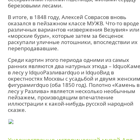
березовыми лесами.
В итоге, в 1848 году, Алексей Соврасов вновь
оказался в пейзажном классе МУЖВ. Что-то вроде
различных вариантов «извержения Везувия» или
«морские бури», которые затем за бесценок
раскупали уличные лотошники, впоследствии их
перепродававшие.
Среди картин этого периода одними из самых
ранних являются два натурных этюда – ldquoКам
в лесу у ldquoРазливаrdquo и ldquoВид в
окрестностях Москвы с усадьбой и двумя женски
фигурамиrdquo (оба 1850 год). Полотно «Камень в
лесу у Разлива» является несколько необычным
пейзажем, производящим впечатление
иллюстрации к какой-нибудь русской народной
сказке.