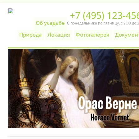
+7 (495) 123-45
Об усадьбе
С понедельника по пятницу, c 9:00 до 
Природа
Локация
Фотогалерея
Докумен