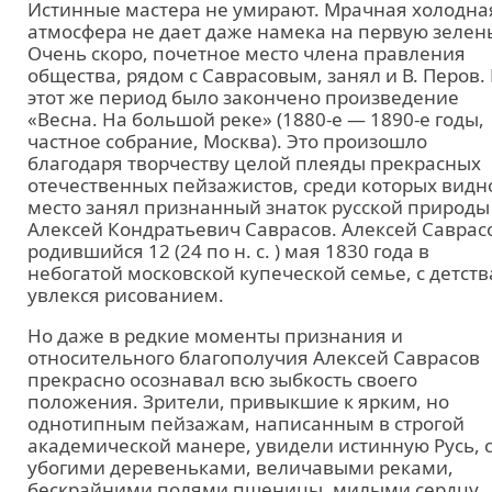
Истинные мастера не умирают. Мрачная холодна
атмосфера не дает даже намека на первую зелен
Очень скоро, почетное место члена правления
общества, рядом с Саврасовым, занял и В. Перов.
этот же период было закончено произведение
«Весна. На большой реке» (1880-е — 1890-е годы,
частное собрание, Москва). Это произошло
благодаря творчеству целой плеяды прекрасных
отечественных пейзажистов, среди которых видн
место занял признанный знаток русской природы
Алексей Кондратьевич Саврасов. Алексей Саврас
родившийся 12 (24 по н. с. ) мая 1830 года в
небогатой московской купеческой семье, с детств
увлекся рисованием.
Но даже в редкие моменты признания и
относительного благополучия Алексей Саврасов
прекрасно осознавал всю зыбкость своего
положения. Зрители, привыкшие к ярким, но
однотипным пейзажам, написанным в строгой
академической манере, увидели истинную Русь, с
убогими деревеньками, величавыми реками,
бескрайними полями пшеницы, милыми сердцу