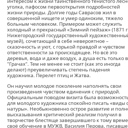
интересом к жизни таинственного тенистого лесн
уголка, пафосом первооткрытия подробностей
жизни природы. Долгие годы Саврасов жил в
совершенной нищете и умер одиноким, тяжело
больным человеком. Примером может служить
холодный и прекрасный «Зимний пейзаж» (1871 г
Нижегородский государственный художественны
музей), сочетающий в себе невероятное –
сказочность и уют, с горькой правдой и чувством
ответственности за происходящее. Но всё это
деревья, вода и даже воздух, а душа есть только в
"Грачах". Тем не менее не стоит (как это иногда
делают) преувеличивать степень падения
художника. Перелет птиц и Жатва.
Он научил молодое поколение наполнять свои
произведения чувством единения с природой.
Официальным поводом визита была возможност
для молодого художника спокойно писать «виды 
натуры». Необыкновенно острое развитие и полн
высказывания критический реализм получил в
творчестве блестяще завершившего к тому врем
своё обучение в МУЖВ, Василия Перова, писавше