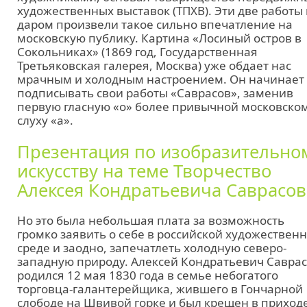
художественных выставок (ТПХВ). Эти две работы
даром произвели такое сильно впечатление на
московскую публику. Картина «Лосиный остров в
Сокольниках» (1869 год, Государственная
Третьяковская галерея, Москва) уже обдает нас
мрачным и холодным настроением. Он начинает
подписывать свои работы «Саврасов», заменив
первую гласную «о» более привычной московско
слуху «а».
Презентация по изобразительно
искусству на теме Творчество
Алексея Кондратьевича Саврасов
Но это была небольшая плата за возможность
громко заявить о себе в российской художествен
среде и заодно, запечатлеть холодную северо-
западную природу. Алексей Кондратьевич Савра
родился 12 мая 1830 года в семье небогатого
торговца-галантерейщика, жившего в Гончарной
слободе на Швивой горке и был крещен в приход