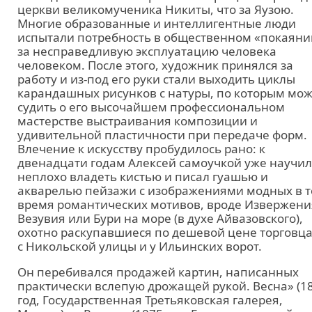
церкви великомученика Никиты, что за Яузою.
Многие образованные и интеллигентные люди
испытали потребность в общественном «покаяни
за несправедливую эксплуатацию человека
человеком. После этого, художник принялся за
работу и из-под его руки стали выходить циклы
карандашных рисунков с натуры, по которым мо
судить о его высочайшем профессиональном
мастерстве выстраивания композиции и
удивительной пластичности при передаче форм.
Влечение к искусству пробудилось рано: к
двенадцати годам Алексей самоучкой уже научил
неплохо владеть кистью и писал гуашью и
акварелью пейзажи с изображениями модных в т
время романтических мотивов, вроде Извержени
Везувия или Бури на море (в духе Айвазовского),
охотно раскупавшиеся по дешевой цене торговц
с Никольской улицы и у Ильинских ворот.
Он перебивался продажей картин, написанных
практически вслепую дрожащей рукой. Весна» (1
год, Государственная Третьяковская галерея,