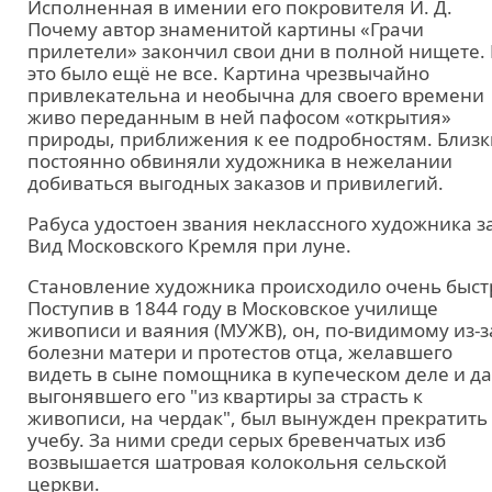
Исполненная в имении его покровителя И. Д.
Почему автор знаменитой картины «Грачи
прилетели» закончил свои дни в полной нищете.
это было ещё не все. Картина чрезвычайно
привлекательна и необычна для своего времени
живо переданным в ней пафосом «открытия»
природы, приближения к ее подробностям. Близ
постоянно обвиняли художника в нежелании
добиваться выгодных заказов и привилегий.
Рабуса удостоен звания неклассного художника з
Вид Московского Кремля при луне.
Становление художника происходило очень быст
Поступив в 1844 году в Московское училище
живописи и ваяния (МУЖВ), он, по-видимому из-з
болезни матери и протестов отца, желавшего
видеть в сыне помощника в купеческом деле и д
выгонявшего его "из квартиры за страсть к
живописи, на чердак", был вынужден прекратить
учебу. За ними среди серых бревенчатых изб
возвышается шатровая колокольня сельской
церкви.