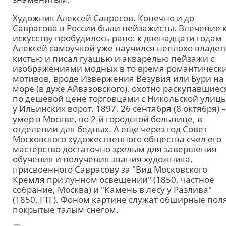
Художник Алексей Саврасов. Конечно и до
Саврасова в России были пейзажисты. Влечение 
искусству пробудилось рано: к двенадцати годам
Алексей самоучкой уже научился неплохо владет
кистью и писал гуашью и акварелью пейзажи с
изображениями модных в то время романтическ
мотивов, вроде Извержения Везувия или Бури на
море (в духе Айвазовского), охотно раскупавшиес
по дешевой цене торговцами с Никольской улицы
у Ильинских ворот. 1897, 26 сентября (8 октября) –
умер в Москве, во 2-й городской больнице, в
отделении для бедных. А еще через год Совет
Московского художественного общества счел его
мастерство достаточно зрелым для завершения
обучения и получения звания художника,
присвоенного Саврасову за "Вид Московского
Кремля при лунном освещении" (1850, частное
собрание, Москва) и "Камень в лесу у Разлива"
(1850, ГТГ). Фоном картине служат обширные поля
покрытые талым снегом.