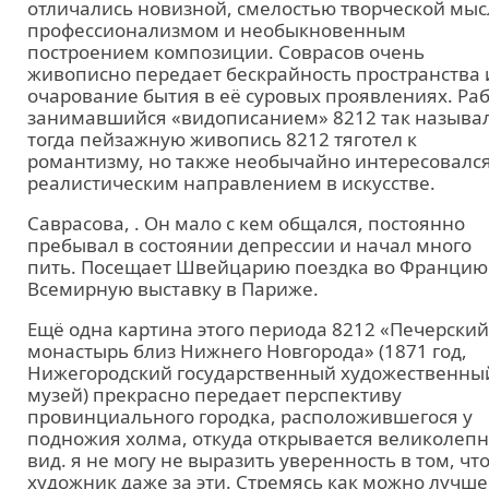
отличались новизной, смелостью творческой мыс
профессионализмом и необыкновенным
построением композиции. Соврасов очень
живописно передает бескрайность пространства 
очарование бытия в её суровых проявлениях. Раб
занимавшийся «видописанием» 8212 так называ
тогда пейзажную живопись 8212 тяготел к
романтизму, но также необычайно интересовалс
реалистическим направлением в искусстве.
Саврасова, . Он мало с кем общался, постоянно
пребывал в состоянии депрессии и начал много
пить. Посещает Швейцарию поездка во Францию
Всемирную выставку в Париже.
Ещё одна картина этого периода 8212 «Печерский
монастырь близ Нижнего Новгорода» (1871 год,
Нижегородский государственный художественны
музей) прекрасно передает перспективу
провинциального городка, расположившегося у
подножия холма, откуда открывается великолеп
вид. я не могу не выразить уверенность в том, чт
художник даже за эти. Стремясь как можно лучше