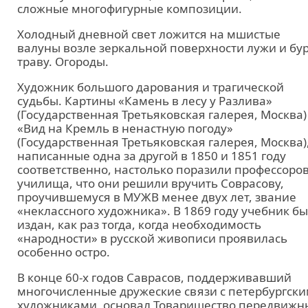
сложные многофигурные композиции.
Холодный дневной свет ложится на мшистые
валуны возле зеркальной поверхности лужи и бу
траву. Огороды.
Художник большого дарования и трагической
судьбы. Картины «Камень в лесу у Разлива»
(Государственная Третьяковская галерея, Москва)
«Вид на Кремль в ненастную погоду»
(Государственная Третьяковская галерея, Москва)
написанные одна за другой в 1850 и 1851 году
соответственно, настолько поразили профессоро
училища, что они решили вручить Соврасову,
проучившемуся в МУЖВ менее двух лет, звание
«неклассного художника». В 1869 году учебник б
издан, как раз тогда, когда необходимость
«народности» в русской живописи проявилась
особенно остро.
В конце 60-х годов Саврасов, поддерживавший
многочисленные дружеские связи с петербургск
художниками, основал Товарищество передвижн