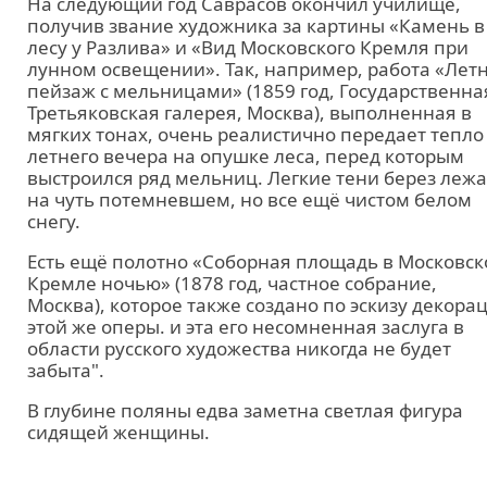
На следующий год Саврасов окончил училище,
получив звание художника за картины «Камень в
лесу у Разлива» и «Вид Московского Кремля при
лунном освещении». Так, например, работа «Лет
пейзаж с мельницами» (1859 год, Государственна
Третьяковская галерея, Москва), выполненная в
мягких тонах, очень реалистично передает тепло
летнего вечера на опушке леса, перед которым
выстроился ряд мельниц. Легкие тени берез лежа
на чуть потемневшем, но все ещё чистом белом
снегу.
Есть ещё полотно «Соборная площадь в Московс
Кремле ночью» (1878 год, частное собрание,
Москва), которое также создано по эскизу декора
этой же оперы. и эта его несомненная заслуга в
области русского художества никогда не будет
забыта".
В глубине поляны едва заметна светлая фигура
сидящей женщины.