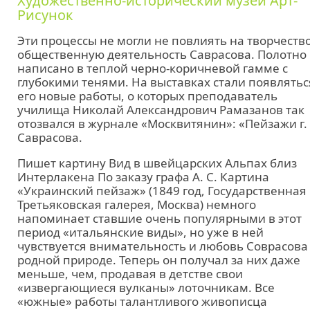
Художественно-исторический музей Арт-
Рисунок
Эти процессы не могли не повлиять на творчество
общественную деятельность Саврасова. Полотно
написано в теплой черно-коричневой гамме с
глубокими тенями. На выставках стали появлятьс
его новые работы, о которых преподаватель
училища Николай Александрович Рамазанов так
отозвался в журнале «Москвитянин»: «Пейзажи г.
Саврасова.
Пишет картину Вид в швейцарских Альпах близ
Интерлакена По заказу графа А. С. Картина
«Украинский пейзаж» (1849 год, Государственная
Третьяковская галерея, Москва) немного
напоминает ставшие очень популярными в этот
период «итальянские виды», но уже в ней
чувствуется внимательность и любовь Соврасова
родной природе. Теперь он получал за них даже
меньше, чем, продавая в детстве свои
«извергающиеся вулканы» лоточникам. Все
«южные» работы талантливого живописца