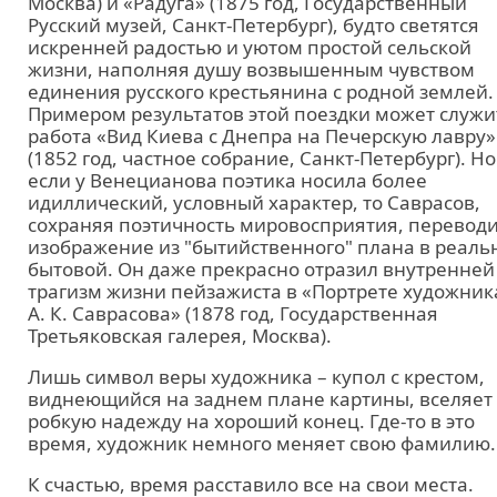
Москва) и «Радуга» (1875 год, Государственный
Русский музей, Санкт-Петербург), будто светятся
искренней радостью и уютом простой сельской
жизни, наполняя душу возвышенным чувством
единения русского крестьянина с родной землей.
Примером результатов этой поездки может служи
работа «Вид Киева с Днепра на Печерскую лавру»
(1852 год, частное собрание, Санкт-Петербург). Но
если у Венецианова поэтика носила более
идиллический, условный характер, то Саврасов,
сохраняя поэтичность мировосприятия, перевод
изображение из "бытийственного" плана в реаль
бытовой. Он даже прекрасно отразил внутренней
трагизм жизни пейзажиста в «Портрете художник
А. К. Саврасова» (1878 год, Государственная
Третьяковская галерея, Москва).
Лишь символ веры художника – купол с крестом,
виднеющийся на заднем плане картины, вселяет
робкую надежду на хороший конец. Где-то в это
время, художник немного меняет свою фамилию.
К счастью, время расставило все на свои места.