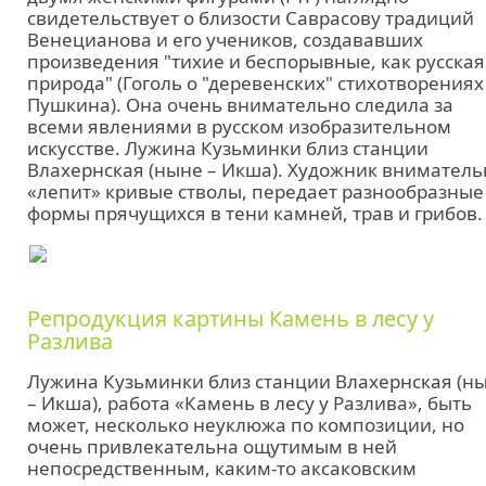
свидетельствует о близости Саврасову традиций
Венецианова и его учеников, создававших
произведения "тихие и беспорывные, как русская
природа" (Гоголь о "деревенских" стихотворениях
Пушкина). Она очень внимательно следила за
всеми явлениями в русском изобразительном
искусстве. Лужина Кузьминки близ станции
Влахернская (ныне – Икша). Художник вниматель
«лепит» кривые стволы, передает разнообразные
формы прячущихся в тени камней, трав и грибов.
Репродукция картины Камень в лесу у
Разлива
Лужина Кузьминки близ станции Влахернская (н
– Икша), работа «Камень в лесу у Разлива», быть
может, несколько неуклюжа по композиции, но
очень привлекательна ощутимым в ней
непосредственным, каким-то аксаковским