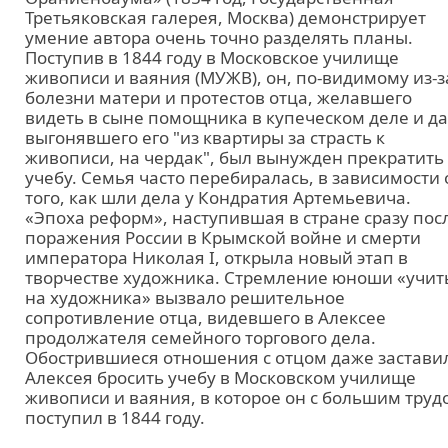
Третьяковская галерея, Москва) демонстрирует
умение автора очень точно разделять планы.
Поступив в 1844 году в Московское училище
живописи и ваяния (МУЖВ), он, по-видимому из-з
болезни матери и протестов отца, желавшего
видеть в сыне помощника в купеческом деле и д
выгонявшего его "из квартиры за страсть к
живописи, на чердак", был вынужден прекратить
учебу. Семья часто перебиралась, в зависимости 
того, как шли дела у Кондратия Артемьевича.
«Эпоха реформ», наступившая в стране сразу пос
поражения России в Крымской войне и смерти
императора Николая I, открыла новый этап в
творчестве художника. Стремление юноши «учит
на художника» вызвало решительное
сопротивление отца, видевшего в Алексее
продолжателя семейного торгового дела.
Обострившиеся отношения с отцом даже застави
Алексея бросить учебу в Московском училище
живописи и ваяния, в которое он с большим труд
поступил в 1844 году.