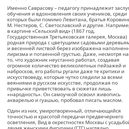
Именно Саврасову – педагогу принадлежит заслу
обучения и вдохновления своих учеников, среди
которых были помимо Левитана, братья Коровин
М. Нестеров, С. Светославский и другие. Наприме
в картине «Сельский вид» (1867 год,
Государственная Третьяковская галерея, Москва)
родная природа с цветущими садовыми деревья
и весенней листвой берез изображена наполнен
лиризма и потаенной грустью. Даже, несмотря на
то, что художник неустанно работал, создавая
огромное количество великолепных пейзажей и
набросков, его работы ругали даже те критики и
искусствоведу, которые чутко следили за всеми
веяниями в русском искусстве, продолжая по
привычке приветствовать в сюжетах лишь
«народность». Он самоучкой освоил живопись
акварелью и гуашью, пробовал писать маслом.
Один из них, умиротворенный, отличающийся
точностью и красотой передачи предвечернего
осветления, Вид в окрестностях Москвы с усадьбо
двумя женскими фигурами (ГТГ) наглядно