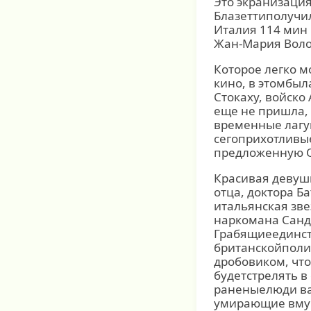
Это экранизация
Блазеттиполучи
Италия 114 мин 
Жан-Мария Волонт
Которое легко м
кино, в этомбыл
Стокаху, войско
еще не пришла, 
временные лагу
сегоприхотливы
предложенную О
Красивая девушк
отца, доктора Б
итальянская зве
наркомана Санд
Грабящиеединст
британскойполи
дробовиком, что
будетстрелять в
раненыелюди ва
умирающие вмук