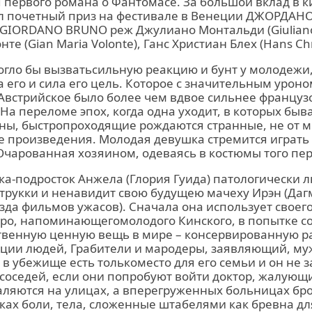
 первого романа о Фантомасе. За большой вклад в к
л почетный приз на фестивале в Венеции ДЖОРДАН
GIORDANO BRUNO реж Джулиано Монтальди (Giuliano 
е (Gian Maria Volonte), Ганс Христиан Блех (Hans Chri
огло бы вызватьсильную реакцию и бунт у молодежи
а его и сила его цель. Которое с значительным уроно
 Австрийское было более чем вдвое сильнее французс
На переломе эпох, когда одна уходит, в которых быв
ны, быстропроходящие рождаются странные, не от 
е произведения. Молодая девушка стремится играть
чарованная хозяином, одеваясь в костюмы того пер
а-подросток Анжела (Глория Гуида) патологически 
атрукки и ненавидит свою будущею мачеху Ирэн (Да
зда фильмов ужасов). Сначала она использует своего
ро, напоминающегомолодого Кинского, в попытке со
венную ценную вещь в мире – консервированную р
ции людей, Грабители и мародеры, заявляющий, му
 в убежище есть толькоместо для его семьи и он не 
 соседей, если они попробуют войти доктор, жалующи
ляются на улицах, а вперегруженных больницах б
ах боли, тела, сложенные штабелями как бревна дл