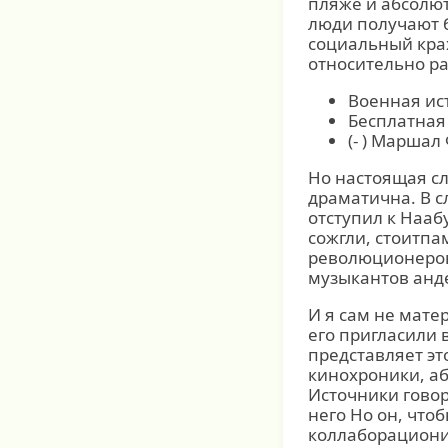
пляже и абсолю
люди получают 
социальный кра
относительно ра
Военная ис
Бесплатная
(- ) Марша
Но настоящая сл
драматична. В с
отступил к Нааб
сожгли, стоитпа
революционеров
музыкантов анд
И я сам не матер
его пригласили 
представляет эт
кинохроники, аб
Источники говоря
него Но он, что
коллаборациони