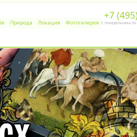
+7 (495
бе
Природа
Локация
Фотогалерея
С понедельника по п