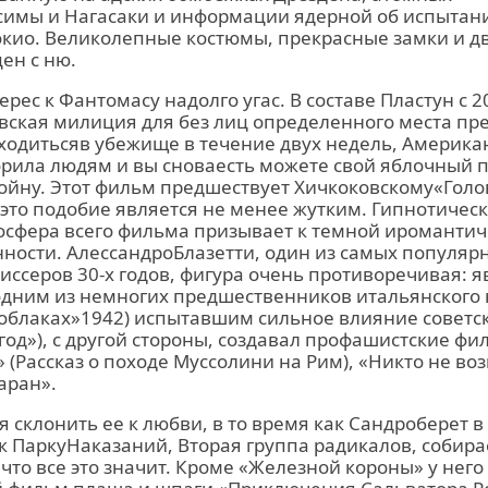
имы и Нагасаки и информации ядерной об испытан
окио. Великолепные костюмы, прекрасные замки и 
ен с ню.
рес к Фантомасу надолго угас. В составе Пластун с 2
вская милиция для без лиц определенного места пр
ходитьсяв убежище в течение двух недель, Америка
рила людям и вы сноваесть можете свой яблочный п
ойну. Этот фильм предшествует Хичкоковскому«Гол
 это подобие является не менее жутким. Гипнотичес
осфера всего фильма призывает к темной иромантич
ности. АлессандроБлазетти, один из самых популяр
ссеров 30-х годов, фигура очень противоречивая: яв
одним из немногих предшественников итальянского
облаках»1942) испытавшим сильное влияние советск
 год»), с другой стороны, создавал профашистские фи
 (Рассказ о походе Муссолини на Рим), «Никто не во
аран».
я склонить ее к любви, в то время как Сандроберет в
 ПаркуНаказаний, Вторая группа радикалов, собирае
 что все это значит. Кроме «Железной короны» у него