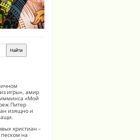
аничном
з игры», амир
 Кимминса «Мой
реж Питер
лан изящно и
жащи.
рвых христиан –
 песком на