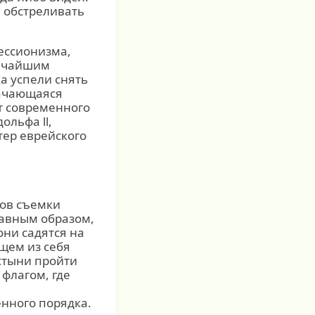
л обстреливать
ессионизма,
личайшим
а успели снять
качающаяся
т современного
льфа ll,
ер еврейского
ков съемки
лавным образом,
ни садятся на
щем из себя
стыни пройти
флагом, где
нного порядка.