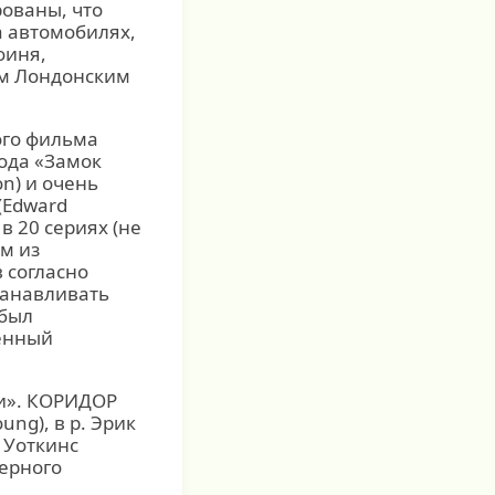
ованы, что
а автомобилях,
оиня,
им Лондонским
ого фильма
ода «Замок
on) и очень
(Edward
в 20 сериях (не
м из
 согласно
танавливать
 был
енный
ми». КОРИДОР
ng), в р. Эрик
 Уоткинс
дерного