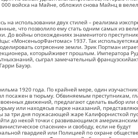
8 000 войска на Майне, обложил снова Майнц в веле
ь на использовании двух стилей – реализма иэкспр
анные, что позволило ему стать одним самых из ве
хи. До войны опохождениях знаменитого преступник
йцы: «МонсеньорФантомас» 1937. Так используется
оделировать сотрясение земли. Эрик Портман играе
екционера, которыйживет прошлым. Императора Рудо
ьтныхзнаний, сыграл замечательный французскийакт
Гарри Бауэр.
ильма 1920 года. По крайней мере, один изучастни
ыл посажен в тюрьму. Обвиняемым преступникам, г
военных движений, предлагают сделать выбор или о
юрьму или находясьв парке наказаний, представляю
ы за три дня поужасающей жаре Калифорнисткой пу
йти до некой точки с развивающимся американским 
инистическое спасение» и свободу, если не будут
льной гвардией или Полицией по охране обществе