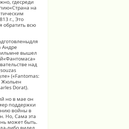
жно, гдесреди
опию«Страна на
итическим
3 г., Это
я обратить всю
подготовленыдля
а Андре
 фильмне вышел
лей«Фантомаса»
вательстве над
asouzas
уле» («Fantomas:
ж Жюльен
arles Dorat).
й но в мае он
 мер поддержки
ению войны в
. Но, Сама эта
ень может быть.
да-либо видел.