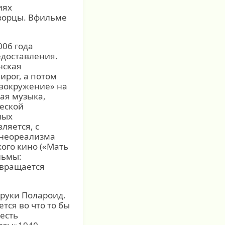
иях
дворцы. Вфильме
006 года
едоставления.
нская
ирог, а потом
овокружение» на
кая музыка,
еской
ных
ляется, с
 неореализма
ого кино («Мать
льмы:
звращается
 руки Полароид.
тся во что то бы
 есть