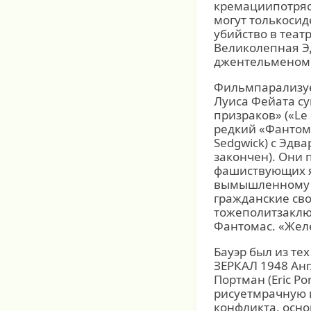
кремациипотряс
могут толькосид
убийство в теат
Великолепная Э
джентельменом
Фильмпарализуе
Луиса Фейата с
призраков» («Le
редкий «Фантом
Sedgwick) с Эдв
закончен). Они 
фашиствующих я
вымышленному «
гражданские сво
тожеполитзаклю
Фантомас. «Жел
Бауэр был из т
ЗЕРКАЛ 1948 Анг
Портман (Eric P
рисуетмрачную и
конфликта, осн