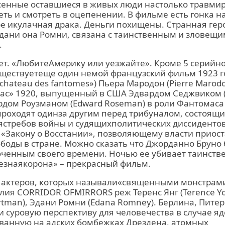
енные оставшиеся в живых люди настолько травмир
еть и смотреть в оцепенении. В фильме есть гонка н
ре икулачная драка. Деньги похищены. Странная гер
дани она Ромни, связана с таинственным и зловещ
.
т. «ЛюбитеАмерику или уезжайте». Кроме 5 серийн
уществуетеще один немой французский фильм 1923 г
 chateau des fantomes») Пьера Мародон (Pierre Marod
ас» 1920, выпущенный в США Эдвардом Седжвиком 
ардом Роузманом (Edward Roseman) в роли Фантомаса 
проходят одинза другим перед трибуналом, состоящи
стребов войны и судящихполитических диссидентов
Закону о Восстании», позволяющему власти приос
боды в стране. Можно сказать что Джорданно Бруно
ченным своего времени. Ночью ее убивает таинств
езнаякорона» – прекрасный фильм.
ех актеров, которых называли«священными монстра
лия CORRIDOR OFMIRRORS реж Теренс Янг (Terence You
ortman), Эдани Ромни (Edana Romney). Берлина, Питер
 суровую перспективу для человечества в случае я
ованную на адских бомбежках Дрездена, атомных