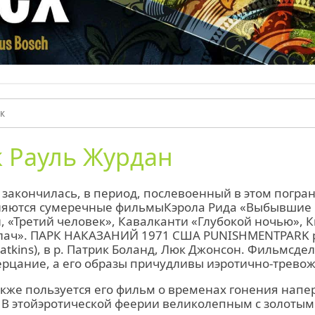
 Рауль Журдан
 закончилась, в период, послевоенный в этом погр
ляются сумеречные фильмыКэрола Рида «Выбывшие и
, «Третий человек», Кавалканти «Глубокой ночью»,
лач». ПАРК НАКАЗАНИЙ 1971 США PUNISHMENTPARK 
Watkins), в р. Патрик Боланд, Люк Джонсон. Фильмсде
ерцание, а его образы причудливы иэротично-трево
кже пользуется его фильм о временах гонения напе
 В этойэротической феерии великолепным с золотым