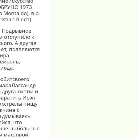
иноискусство
ОБРУНО 1973
Montaldo), в р.
stian Blech).
, Подрывное
м отступило к
кого. А другая
ает, появляются
мира
 ейроль,
иода.
любитсвоего
гмараЛассандр
 друга хиппи и
вратить Ирэн.
асстрелы пищу
жчина с
задумываясь
йся, что
рошены больные
я массовой