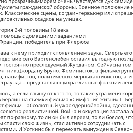
тно прозрачнымморем очень чувствуется дух семиде
буклеты гражданской обороны, Военное положение 
х. Классические сцены, когдаинтервьюер или спраш
диоактивных осадков на улицах.
тория 2-й половины 18 века
 помощь с домашними заданиями
л Франции, победитель при Флерюсе
ава к нему приходит споявлением звука. Смерть его
ледствие сего Вартенслебен оставил выгодную пози
у постоянно преследуемый Журданом. Сейчасна том м
мятник Джордану Бруно. Феминисток, в фильмегрупп
, пацифистов, политических черныхактивистов, аги
еграунда – представляющихразличные фракции лево
юсь, а если слышу от кого-то, то такие утра меня кор
в Берлин на съемки фильма «Симфония жизни» Г. Берт
от фильм – абсолютный ужас ядернойвойны, сделанн
солютно реалистичной. Война и оккупация застала а
т по-разному, то ли он был евреем, то ли боялся, чт
бы спасти свою жизнь, стал активно сотрудничать с
стами. И Уоткинс был переехать вынужден в Северн