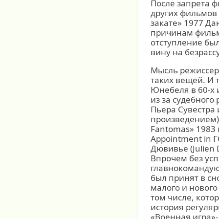
После запрета 
других фильмов
закате» 1977 Д
причинам фильм 
отступление был
вину на безрас
Мысль режиссера
таких вещей. И 
Юнебеля в 60-х
из за судебного
Пьера Сувестра
произведением),
Fantomas» 1983 
Appointment in
Дювивье (Julien D
Впрочем без усп
главнокомандую
был принят в сн
малого и нового
том числе, кото
история регуляр
«Военная игра»-