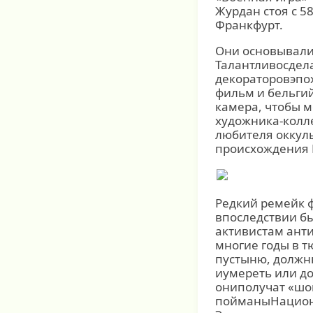
Журдан стоя с 5
Франкфурт.
Они основывалис
Талантливосдел
декораторовэпо
фильм и бельги
камера, чтобы м
художника-колл
любителя оккул
происхождения 
Редкий ремейк ф
впоследствии б
активистам анти
многие годы в т
пустыню, должн
иумереть или до
ониполучат «шов
пойманыНациона