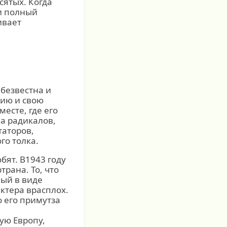
сятых. Когда
и полный
ивает
 безвестна и
цию и свою
есте, где его
а радикалов,
таторов,
го толка.
обят. В1943 году
рана. То, что
ый в виде
ктера врасплох.
о его примутза
ую Европу,