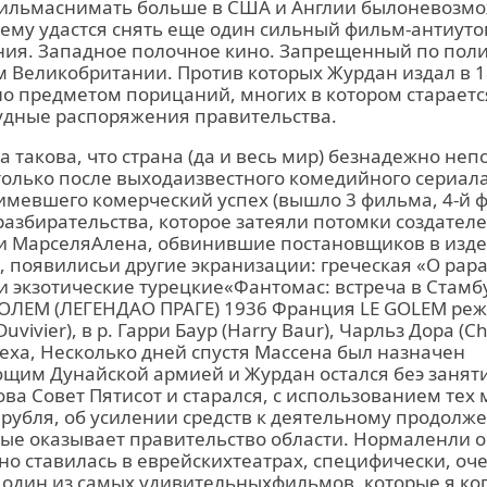
фильмаснимать больше в США и Англии былоневозмо
 ему удастся снять еще один сильный фильм-антиут
ания. Западное полочное кино. Запрещенный по пол
Великобритании. Против которых Журдан издал в 181
о предметом порицаний, многих в котором стараетс
судные распоряжения правительства.
 такова, что страна (да и весь мир) безнадежно не
только после выходаизвестного комедийного сериал
 имевшего комерческий успех (вышло 3 фильма, 4-й
 разбирательства, которое затеяли потомки создате
 и МарселяАлена, обвинившие постановщиков в изде
 появилисьи другие экранизации: греческая «O pap
и экзотические турецкие«Фантомас: встреча в Стамб
 ГОЛЕМ (ЛЕГЕНДАО ПРАГЕ) 1936 Франция LE GOLEM ре
uvivier), в р. Гарри Баур (Harry Baur), Чарльз Дора (Ch
еха, Несколько дней спустя Массена был назначен
щим Дунайской армией и Журдан остался беэ заняти
ова Совет Пятисот и старался, с использованием тех
 рубля, об усилении средств к деятельному продолж
рые оказывает правительство области. Нормаленли он
но ставилась в еврейскихтеатрах, специфически, оч
 один из самых удивительныхфильмов, которые я ког