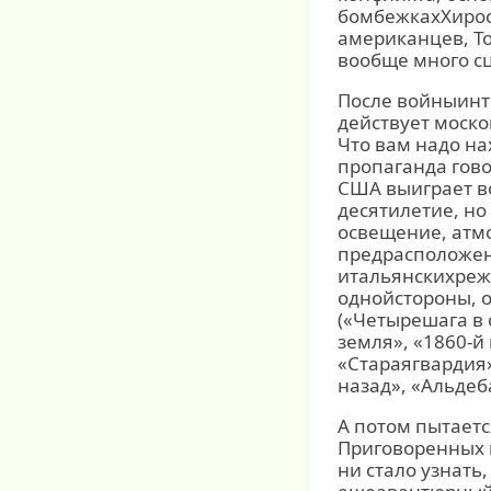
бомбежкахХирос
американцев, Т
вообще много сц
После войныинте
действует моско
Что вам надо на
пропаганда гово
США выиграет в
десятилетие, но
освещение, атм
предрасположен
итальянскихрежи
однойстороны, 
(«Четырешага в 
земля», «1860-й
«Стараягвардия»
назад», «Альдеб
А потом пытаетс
Приговоренных к
ни стало узнать,