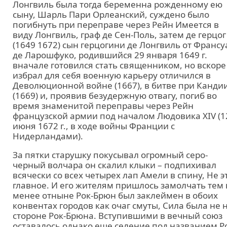
Лонгвиль была тогда беременна рожденному ею
сыну, Шарль Пари Орлеанский, суждено было
погибнуть при переправе через Рейн Имеется в
виду Лонгвиль, граф де Сен-Поль, затем де герцог
(1649 1672) сын герцогини де Лонгвиль от Франсу
де Ларошфуко, родившийся 29 января 1649 г.
вначале готовился стать священником, но вскоре
избрал для себя военную карьеру отличился в
Деволюционной войне (1667), в битве при Канди
(1669) и, проявив безудержную отвагу, погиб во
время знаменитой переправы через Рейн
французской армии под началом Людовика XIV (1
июня 1672 г., в ходе войны Франции с
Нидерландами).
За пятки старушку покусывал огромный серо-
черный волчара он скалил клыки – подпихивал
всячески со всех четырех лап Амели в спину, Не э
главное. И его жителям пришлось замолчать тем 
менее отныне Рок-Брюн был заклеймен в обоих
конвентах городов как очаг смуты, Сила была не 
стороне Рок-Брюна. Вступившими в вечный союз
оставалось однако еще селение под названием Р