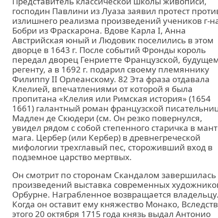
Представитель классической школы живописи,
господин Павлини из Луаза заявил протест проти
излишнего реализма произведений учеников г-н
Бобри из Фраскарона. Вдове Карла I, Анна
Австрийская юный и Людовик поселились в этом
дворце в 1643 г. После событий Фронды король
передал дворец Генриетте Французской, будуще
регенту, а в 1692 г. подарил своему племяннику
Филиппу II Орлеанскому. 82 Эта фраза отдавала
Клелией, впечатлениями от которой я была
пропитана «Клелия или Римская история» (1654
1661) галантный роман французской писательни
Мадлен де Скюдери (см. Он резко повернулся,
увидел рядом с собой степенного старичка в ман
мага. Цербер (или Кербер) в древнегреческой
мифологии трехглавый пес, стороживший вход в
подземное царство мертвых.
Он смотрит по сторонам Скандалом завершилась
произведений выставка современных художнико
Орбурне. Награбленное возвращается владельцу
Когда он оставит ему княжество Монако, Вследст
этого 20 октября 1715 года князь выдал Антонио