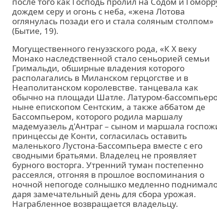
после того как Господь пролил на Содом и Гоморр
дождем серу и огонь с неба, «жена Лотова
оглянулась позади его и стала соляным столпом»
(Бытие, 19).
Могущественного генуэзского рода, «К X веку
Монако наследственной стало сеньорией семьи
Гримальди, обширные владения которого
располагались в Миланском герцогстве и в
Неаполитанском королевстве. танцевала как
обычно на площади Шатле. Латуром-бассомпьер
ныне епископом Сентским, а также аббатом де
Бассомпьером, которого родила маршалу
мадемуазель д'Антраг – сыном и маршала госпож
принцессы де Конти, согласилась оставить
маленького Лустона-Бассомпьера вместе с его
сводными братьями. Владелец не проявляет
бурного восторга. Утренний туман постепенно
рассеялся, отгоняя в прошлое воспоминания о
ночной непогоде солнышко медленно поднимало
даря замечательный день для сбора урожая.
Награбленное возвращается владельцу.