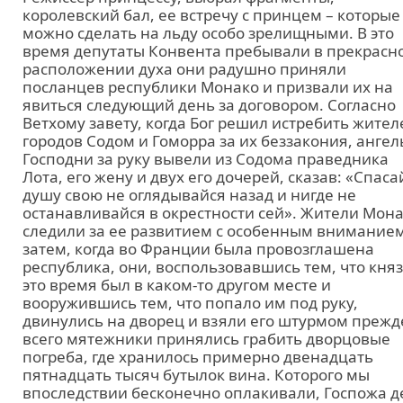
королевский бал, ее встречу с принцем – которые
можно сделать на льду особо зрелищными. В это
время депутаты Конвента пребывали в прекрасн
расположении духа они радушно приняли
посланцев республики Монако и призвали их на
явиться следующий день за договором. Согласно
Ветхому завету, когда Бог решил истребить жител
городов Содом и Гоморра за их беззакония, ангел
Господни за руку вывели из Содома праведника
Лота, его жену и двух его дочерей, сказав: «Спаса
душу свою не оглядывайся назад и нигде не
останавливайся в окрестности сей». Жители Мон
следили за ее развитием с особенным внимание
затем, когда во Франции была провозглашена
республика, они, воспользовавшись тем, что княз
это время был в каком-то другом месте и
вооружившись тем, что попало им под руку,
двинулись на дворец и взяли его штурмом прежд
всего мятежники принялись грабить дворцовые
погреба, где хранилось примерно двенадцать
пятнадцать тысяч бутылок вина. Которого мы
впоследствии бесконечно оплакивали, Госпожа д