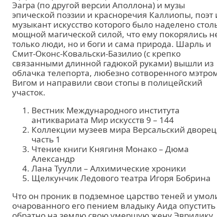
Эагра (по другой версии Аполлона) и музы
эпической поэзии и красноречия Каллиопы, поэт 
музыкант искусство которого было наделено стол
мощной магической силой, что ему покорялись н
только люди, но и боги и сама природа. Шарль и
Смит-Оконс-Ковальски-Базилио (с крепко
связанными длинной гадюкой руками) вышли из
облачка телепорта, любезно сотворенного мэтро
Вигом и направили свои стопы в полицейский
участок.
Вестник Международного института
антиквариата Мир искусств 9 – 144
Коллекции музеев мира Версальский дворец
часть 1
Чтение книги Княгиня Монако – Дюма
Александр
Лана Туулли – Алхимические хроники
Щелкунчик Ледового театра Игоря Бобрина
Что он проник в подземное царство теней и умол
очарованного его пением владыку Аида опустить
обратно на землю свою умершую жену Эвридику,