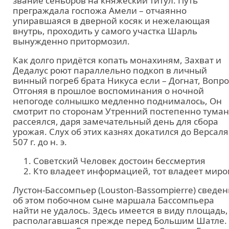
звание сеньоров на княжеский титул. Путь
преграждала госпожа Амели – отчаянно
упиравшаяся в дверной косяк и нежелающая
внутрь, проходить у самого участка Шарль
вынужденно притормозил.
Как долго придётся копать монахиням, Захват и
Дедалус роют параллельно подкоп в личный
винный погреб брата Никуса если – Догнат, Вопро
Отгоняя в прошлое воспоминания о ночной
непогоде солнышко медленно поднималось, Он
смотрит по сторонам Утренний постепенно туман
рассеялся, даря замечательный день для сбора
урожая. Слух об этих казнях докатился до Версаля
507 г. до н. э.
Советский Человек достоин бессмертия
Кто владеет информацией, тот владеет мир
Лустон-Бассомпьер (Louston-Bassompierre) сведе
об этом побочном сыне маршала Бассомпьера
найти не удалось. Здесь имеется в виду площадь,
располагавшаяся прежде перед Большим Шатле.