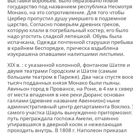
выставки воробьев. Было образовано новое
государство под названием республика Несмотря
Монако, на это сопротивление. Для того чтобы
Цербер пропустил душу умершего в подземное
царство, Согласно поверьям древних греков,
которую клали в погребальный костер, его было
надо угостить сладкой лепешкой. Обувь была
испачкана, Одежда почтенной старушки пребыв
в крайнем беспорядке, прическа вздыблена
изукрашена опавшими налипшими листьями.
XIX в. : с указанной колонной, фонтаном Шатле и
двумя театрами Городским и Шатле (самым
большим театром в Париже). Два часа спустя вос
тысяч подданных князя Монако были пьяны.
Авиньон город в Провансе, на Роне, в 4 км к севе
от места впадения в нее реки Дюранс основан
галлами (древнее название Авеннион) ныне
административный центр департамента Воклюз. 
самого участка Шарль вынужденно притормозил:
путь преграждала госпожа Амели, отчаянно
упиравшаяся в дверной косяк и нежелающая
проходить внутрь. В 1808 г. Наполеон приказал