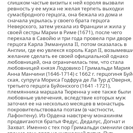
слишком частые визиты к ней короля вызвали
ревность у ее мужа не желая терпеть выходки
сумасбродного герцога, она бежала из дома и
сначала укрылась у своего брата герцога
Неверского, затем уехала из Франции и жила у
своей сестры Марии в Риме (1671), после чего
перехала в Савойю и три года провела при дворе
герцога Карла Эммануила II, потом оказалась в
Англии, где ею увлекся король Карл II, возымевш
желание сделать ее своей официальной однако
любовницей, она ограничилась тем, что стала
любовницей князя Лодовико I Гримальди Мария
Анна Манчини (1646-1714) с 1662 г. герцогиня Буй
ская, супруга Мориса Годфруа де Ла Тур д'Оверня,
третьего герцога Буйонского (1641 -1721),
племянника маршала Тюренна у нее также были
любовные увлечения, вследствие которых муж
заточил ее на несколько месяцев в монастырь
покровительствовала поэтам (в частности,
Лафонтену). Из Ордена навстречу монахиням
продвигаются братья Федус, Дедалус, Догнат и
Захват. Именно с тех пор Гримальди сменили сво