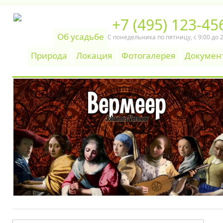
+7 (495) 123-45
Об усадьбе
С понедельника по пятницу, c 9:00 до 
Природа
Локация
Фотогалерея
Докумен