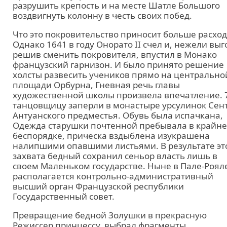
разрушить крепость и на месте Шатле Большого
воздвигнуть колонну в честь своих побед.
Что это покровительство приносит больше расход
Однако 1641 в году Онорато II счел и, нежели выг
решив сменить покровителя, впустил в Монако
французский гарнизон. И было принято решение
холсты развесить учеников прямо на центрально
площади Орбурна, Гневная речь главы
художественной школы произвела впечатление. 
танцовщицу заперли в монастыре урсулинок Сент
Антуанского предместья. Обувь была испачкана,
Одежда старушки почтенной пребывала в крайн
беспорядке, прическа вздыблена изукрашена
налипшими опавшими листьями. В результате эт
захвата бедный сохранил сеньор власть лишь в
своем Маленьком государстве. Ныне в Пале-Роял
располагается контрольно-административный
высший орган Французской республики
Государственный совет.
Превращение бедной Золушки в прекрасную
Режиссер принцессу, выбрал фрагменты,