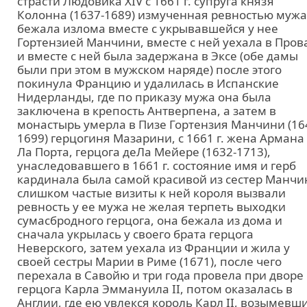
страсти Людовика XIV с 1661 г. супруга князя
Колонна (1637-1689) измученная ревностью мужа
бежала излома вместе с укрывавшейся у нее
Гортензией Манчини, вместе с ней уехала в Пров
и вместе с ней была задержана в Эксе (обе дамы
были при этом в мужском наряде) после этого
покинула Францию и удалилась в Испанские
Нидерланды, где по приказу мужа она была
заключена в крепость Антверпена, а затем в
монастырь умерла в Пизе Гортензия Манчини (16
1699) герцогиня Мазарини, с 1661 г. жена Армана
Ла Порта, герцога деЛа Мейере (1632-1713),
унаследовавшего в 1661 г. состояние имя и герб
кардинала была самой красивой из сестер Манчи
слишком частые визиты к ней короля вызвали
ревность у ее мужа не желая терпеть выходки
сумасбродного герцога, она бежала из дома и
сначала укрылась у своего брата герцога
Неверского, затем уехала из Франции и жила у
своей сестры Марии в Риме (1671), после чего
перехала в Савойю и три года провела при дворе
герцога Карла Эммануила II, потом оказалась в
Англии, где ею увлекся король Карл II, возымевш