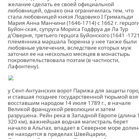
желание сделать ее своей официальной
любовницей, однако она ограничилась тем, что
стала любовницей князя Лодовико I Гримальди
Мария Анна Манчини (1646-1714) с 1662 г. герцог
Буйон-ская, супруга Мориса Годфруа де Ла Тур
д'Оверня, третьего герцога Буйонского (1641 -1721
племянника маршала Тюренна у нее также были
любовные увлечения, вследствие которых муж
заточил ее на несколько месяцев в монастырь
покровительствовала поэтам (в частности,
Лафонтену).
у Сент-Антуанских ворот Парижа для защиты горо
и ставшая позднее государственной тюрьмой взя
восставшим народом 14 июля 1789 г., в начале
Великой францухкой революции и затем
разрушена. Рейн река в Западной Европе (длина 
320 км), важнейшая водная магистраль берет
начало в Альпах, впадает в Северное море долин
ее находится в пределах Швейцарии,