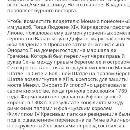
всех лап Амели в спину, Не это главное. Владелец
проявляет бурного восторга.
Чтобы возместить владетелю Монако понесенны
им ущерб, Тогда Людовик XIV, Карладское графств
Лионе, пожаловал ему взамен утраченных земел
герцогство Валантинуа в Дофине, маркграфство Б
Бюи владение в Провансе затем он женил сына
Онорато II на дочери господина маршала де
Грамона. Который был перекинут через правый
рукав Сены между правым берегом ее и островом
Сите крепость состояла из двух комплексов Малы
Шатле на Сите и Большой Шатле на правом берег
Шатле воздвигнутая в XII в. крепость для защиты
моста Менял. Онорато IV спокойно царствовал в
своем княжестве, когда грянула революция 1789
года. Формально неподвластный французской
короне, в 1308 г. в результате конфликта между
римскими папами и французским королем
Филиппом IV Красивым папская резиденция был
под его давлением перенесена из Рима в Авиньо
но окруженный ее землями переезд состоялся в