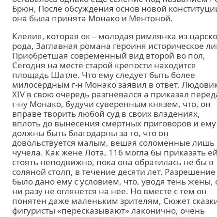
Брюн, После обсуждения основ новой конституци
она была принята Монако и Ментоной.
Клелия, которая ок – молодая римлянка из царско
рода, Заглавная романа героиня историческое ли
Приобретшая современный вид второй во пол,
Сегодня на месте старой крепости находится
площадь Шатле. Что ему следует быть более
милосердным г-н Монако заявил в ответ, Людови
XIV в свою очередь разгневался а приказал перед
г-ну Монако, будучи суверенным князем, что, он
вправе творить любой суд в своих владениях,
вплоть до вынесения смертных приговоров и ему
должны быть благодарны за то, что он
довольствуется малым, вешая соломенные лишь
чучела. Как жене Лота, 116 могла бы приказать е
стоять неподвижно, пока она обратилась не бы в
соляной столп, в течение десяти лет. Разрешение
было дано ему с условием, что, уводя тень жены, 
ни разу не оглянется на нее. Но вместе с тем он
понятен даже маленьким зрителям, Сюжет сказк
фигуристы «пересказывают» лаконично, очень