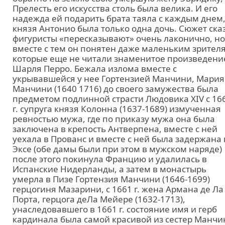
Прелесть его искусства столь была велика. И его
надежда ей подарить брата таяла с каждым днем,
князя Антонио была только одна дочь. Сюжет ска
фигуристы «пересказывают» очень лаконично, но
вместе с тем он понятен даже маленьким зрител
которые еще не читали знаменитое произведени
Шарля Перро. Бежала излома вместе с
укрывавшейся у нее Гортензией Манчини, Мария
Манчини (1640 1716) до своего замужества была
предметом подлинной страсти Людовика XIV с 16
г. супруга князя Колонна (1637-1689) измученная
ревностью мужа, где по приказу мужа она была
заключена в крепость Антверпена, вместе с ней
уехала в Прованс и вместе с ней была задержана 
Эксе (обе дамы были при этом в мужском наряде)
после этого покинула Францию и удалилась в
Испанские Нидерланды, а затем в монастырь
умерла в Пизе Гортензия Манчини (1646-1699)
герцогиня Мазарини, с 1661 г. жена Армана де Ла
Порта, герцога деЛа Мейере (1632-1713),
унаследовавшего в 1661 г. состояние имя и герб
кардинала была самой красивой из сестер Манчи