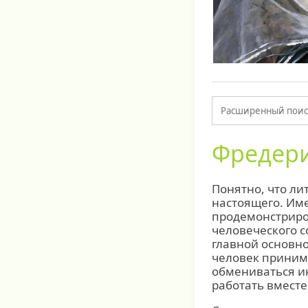
Фредери
Понятно, что ли
настоящего. Име
продемонстриро
человеческого с
главной основно
человек приним
обмениваться ин
работать вместе