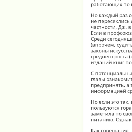
работающих по н
Но каждый раз о
не пересеклись 
частности, Дж. 
Если в профсоюз
Среди сегодняшн
(впрочем, судит
законы искусств
среднего роста 
изданий книг по
С потенциальны
главы ознакоми
предпринять, а 
информацией сре
Но если это так
пользуются гор
заметила по сво
питанию. Однако
Как совещания,