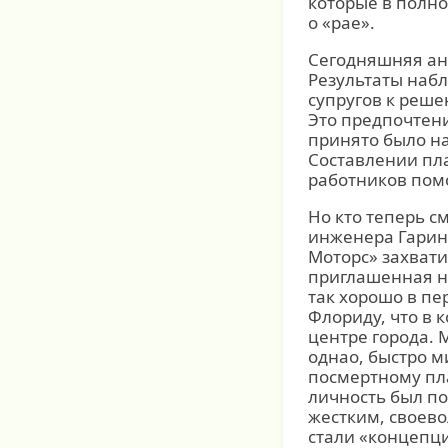
которые в полн
о «рае».
Сегодняшняя анг
Результаты наб
супругов к реш
Это предпочтени
принято было на
Составлении пл
работников помо
Но кто теперь с
инженера Гарин
Моторс» захвати
приглашенная на
так хорошо в пе
Флориду, что в 
центре города.
однао, быстро 
посмертному пла
личность был п
жестким, своев
стали «концепци