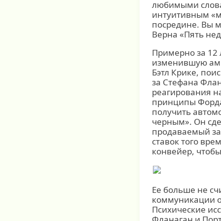
любимыми слова
интуитивным «ме
посредине. Вы м
Верна «Пять не
Примерно за 12
изменившую аме
Бэтл Крике, пои
за Стефана Флан
реагирования н
принципы Форда
получить автомо
черным». Он сде
продаваемый за 
ставок того вре
конвейер, чтобы
Ее больше не сч
коммуникации о
Психические исс
Фланаган и Порт