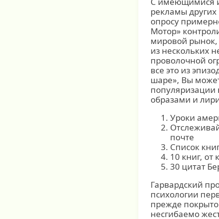
С имеющимися и
рекламы других
опросу примерно
Мотор» контроли
мировой рынок,
из нескольких 
проволочной огр
все это из эпиз
шаре», Вы може
популяризации 
образами и лир
Уроки амер
Отслеживай
почте
Список кни
10 книг, от
30 цитат Б
Гарвардский про
психологии перв
прежде покрытой
несгибаемо жест