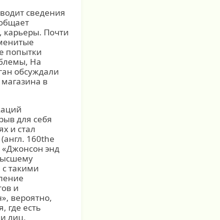
иводит сведения
ообщает
, карьеры. Почти
Именитые
е попытки
блемы, На
ган обсуждали
 магазина в
каций
рыв для себя
х и стал
(англ. 160the
ма «Джонсон энд
 высшему
 с такими
вление
тов и
», вероятно,
, где есть
и лиц,