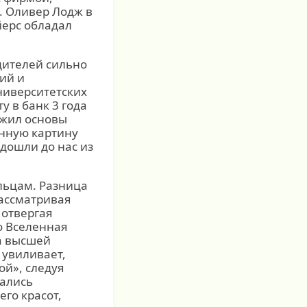
. Оливер Лодж в
йерс обладал
одителей сильно
ий и
ниверситетских
 в банк 3 года
ожил основы
нную картину
 дошли до нас из
льцам. Разница
рассматривая
 отвергая
о Вселенная
а высшей
 увиливает,
ой», следуя
зались
го красот,