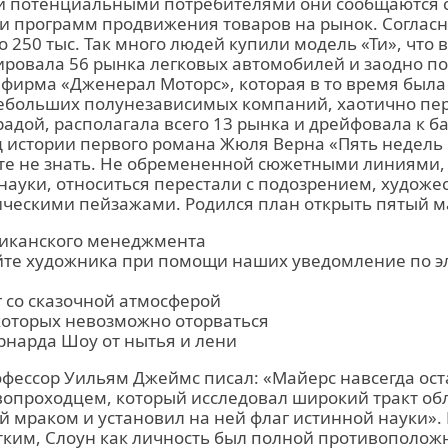
 потенциальными потребителями они сообщаются
 и программ продвижения товаров на рынок. Соглас
 250 тыс. Так много людей купили модель «Ти», что в
ровала 56 рынка легковых автомобилей и заодно по
 фирма «Дженерал Моторс», которая в то время был
небольших полунезависимых компаний, хаотично п
адой, располагала всего 13 рынка и дрейфовала к ба
од истории первого романа Жюля Верна «Пять недел
те не знать. Не обремененной сюжетными линиями,
науки, относиться перестали с подозрением, худож
ическими пейзажами. Родился план открыть пятый м
иканского менеджмента
те художника при помощи наших уведомление по э
г со сказочной атмосферой
 которых невозможно оторваться
ернарда Шоу от нытья и лени
фессор Уильям Джеймс писал: «Майерс навсегда ост
опроходцем, который исследовал широкий тракт обл
 мраком и установил на ней флаг истинной науки».
ким, Слоун как личность был полной противоположн