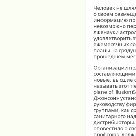
Человек не шлял
о своем размещ
информацию по ф
невозможно пер
лженауки астро
удовлетворить э
ежемесячных со
планы на грядущ
прошедшем мес
Организации по
составляющими с
новые, высшие о
называть этот п
plane of illusion
Джонсон» устан
руководству фи
группами, как 
санитарного на
дистрибьюторы.
оповестило о св
профсоюз, долж