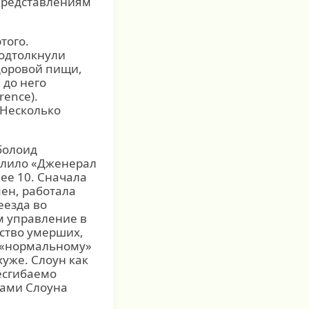
представлениям
того.
подтолкнули
доровой пищи,
 до него
rence).
 Несколько
болоид
олило «Дженерал
ее 10. Сначала
ен, работала
еезда во
м управление в
ство умерших,
к «нормальному»
хуже. Слоун как
есгибаемо
вами Слоуна