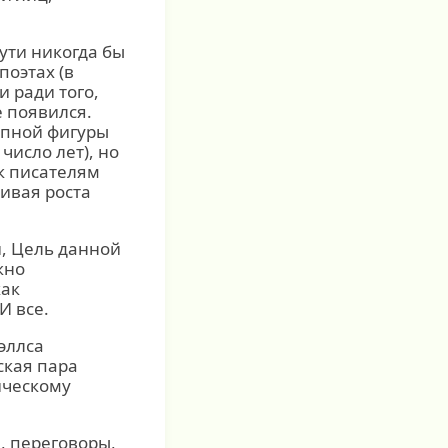
пути никогда бы
поэтах (в
 ради того,
е появился.
упной фигуры
число лет), но
к писателям
ривая роста
, Цель данной
жно
как
И все.
эллса
ская пара
ическому
, переговоры,