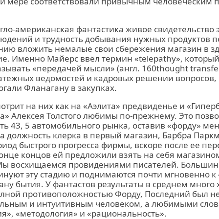
ой мере соответствовали привычным человеческим 
ло-американская фантастика живое свидетельство э
людений и трудность добывания нужных продуктов 
ению вложить немалые свои сбережения магазин в з
е. Именно Майерс ввёл термин «telepathy», который
зывать «передачей мысли» (англ. 160thought transfe
атежных ведомостей и кадровых решении вопросов,
гали Фланагану в закупках.
мотрит на них как на «Аэлита» предвиденье и «Гипер
а» Алексея Толстого любимы по-прежнему. Это позв
ть 43, 5 автомобильного рынка, оставив «форду» мен
 должность клерка в первый магазин, Барбра Паркм
риод быстрого прогресса фирмы, вскоре после ее пер
конце концов ей предложили взять на себя магазино
 Мы восхищаемся провидениями писателей. Большин
минуют эту стадию и поднимаются почти мгновенно 
ну бытия. У фантастов результаты в среднем много 
олной противоположностью Форду, Последний был н
ольным и интуитивным человеком, а любимыми сло
я», «методология» и «рациональность».