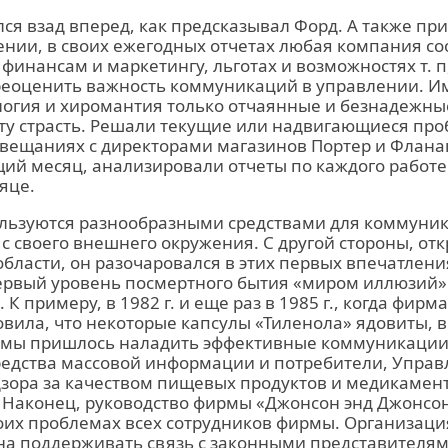
ся взад вперед, как предсказывал Форд. А также пр
ении, в своих ежегодных отчетах любая компания с
инансам и маркетингу, льготах и возможностях т. п
еоценить важность коммуникаций в управлении. 
логия и хиромантия только отчаянные и безнадежны
ту страсть. Решали текущие или надвигающиеся про
вещаниях с директорами магазинов Портер и Флана
ий месяц, анализировали отчеты по каждого работе
яце.
льзуются разнообразными средствами для коммуни
 своего внешнего окружения. С другой стороны, отк
бласти, он разочаровался в этих первых впечатления
ервый уровень посмертного бытия «миром иллюзий» 
)5. К примеру, в 1982 г. и еще раз в 1985 г., когда фир
овила, что некоторые капсулы «Тиленола» ядовиты,
рмы пришлось наладить эффективные коммуникации
средства массовой информации и потребители, Упра
дзора за качеством пищевых продуктов и медикамен
 Наконец, руководство фирмы «Джонсон энд Джонсон
оих проблемах всех сотрудников фирмы. Организация
на поддерживать связь с законными представителям