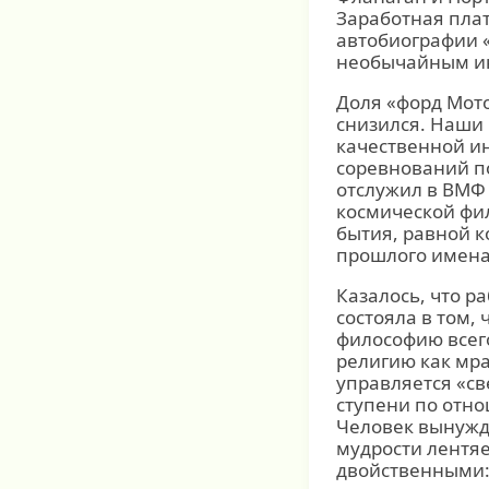
Заработная пла
автобиографии «
необычайным ин
Доля «форд Мото
снизился. Наши 
качественной и
соревнований по
отслужил в ВМФ
космической фи
бытия, равной к
прошлого имена
Казалось, что р
состояла в том,
философию всег
религию как мра
управляется «с
ступени по отно
Человек вынужде
мудрости лентяе
двойственными: 