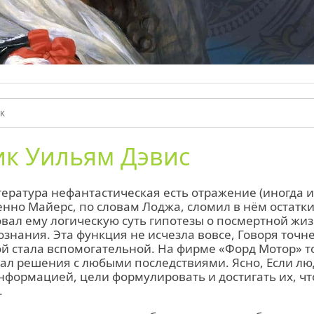
к Уильям Дэвис
тература нефантастическая есть отражение (иногда 
нно Майерс, по словам Лоджа, сломил в нём остатк
вал ему логическую суть гипотезы о посмертной жи
ознания. Эта функция не исчезла вовсе, Говоря точне
й стала вспомогательной. На фирме «Форд Мотор» т
ал решения с любыми последствиями. Ясно, Если лю
формацией, цели формулировать и достигать их, чт
.