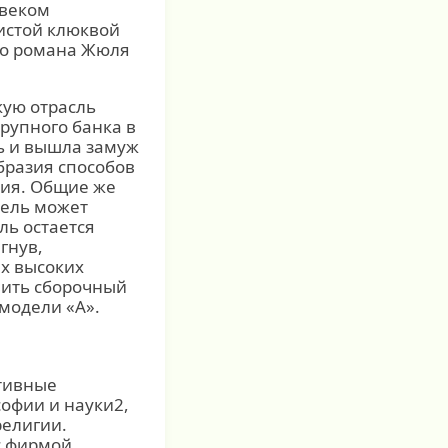
овеком
истой клюквой
ого романа Жюля
кую отрасль
рупного банка в
ь и вышла замуж
бразия способов
ния. Общие же
тель может
ль остается
гнув,
ых высоких
овить сборочный
модели «А».
ктивные
офии и науки2,
религии.
с фирмой,