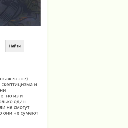
искаженное)
и скептицизма и
зни
е, но из и
олько один
ди не смогут
о они не сумеют