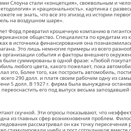
ми Слоуна стали «концепция», своевольным и чел
тодология» и «рациональность». картинка с развес
ожете не знать, что все это эпизод из истории перв
дель на воздушном шаре».
 лет Форд превратил крошечную компанию в гигантс
риканское общество. Специалиста по кредитам из к
сках в источника финансирования она познакомилас
агана. Это лишь немногие примеры из всего разноо
а организации события и факторы внешнего окруже
 были суммированы в одной фразе: «Любой покупа
биль любого цвета, какого пожелает, пока автомоби
лал это, Более того, как построить автомобиль, пости
всего 290 долл. и платя своим рабочим одну из сам
мени 5 долл. В 1927 г. фирма была вынуждена остан
 переоснастить его под выпуск весьма запоздавшей 
итают скучной. Эти опросы показывают, что неэффе
дна из главных сфер возникновения проблем. Филос
ледования рассматривал он как точку пересечения 
ер стимулировали учебу и рост сотрудников вместе 