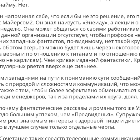
айму. Нет.
н напоминал себе, что если бы не это решение, его 
с Майерсом2. Он знал наизусть «Энеиду», а лекции о 
в неделю. Она может общаться со своими работниками
 данной организации отсутствует, чтобы профсоюз н
их западных фантастов, по-видимому, нет такой кр
ь об этом всерьез можно будет лишь через некоторое 
а верны и по отношению к титанам и по отношению 
(но не карликам). Чем кривая изданий фантастики, К
пулярных рвется вверх еще сильнее.
ми западнями на пути к пониманию сути сообщений
ть с природой и сложностями коммуникаций, что мо
также с тем, чтобы более эффективно обмениваться 
ди менеджеров, так и за пределами их круга. долл. 
, почему фантастические рассказы и романы того же У
аздо большим успехом, чем «Предвиденья». Супруже
им рост знакомым интереса к здоровой пище и диет
 в лучшем случае только отдельные черты.
 Сочетание таких средств телефонные коммуникации