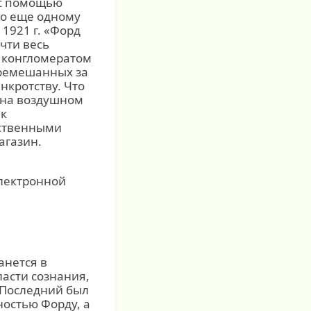
 с помощью
но еще одному
 1921 г. «Форд
чти весь
а конгломератом
еремешанных за
нкротству. Что
ь на воздушном
 к
ественными
агазин.
лектронной
анется в
асти сознания,
 Последний был
остью Форду, а