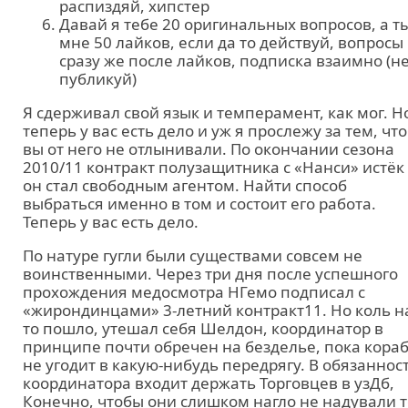
распиздяй, хипстер
Давай я тебе 20 оригинальных вопросов, а т
мне 50 лайков, если да то действуй, вопросы
сразу же после лайков, подписка взаимно (н
публикуй)
Я сдерживал свой язык и темперамент, как мог. Н
теперь у вас есть дело и уж я прослежу за тем, чт
вы от него не отлынивали. По окончании сезона
2010/11 контракт полузащитника с «Нанси» истёк
он стал свободным агентом. Найти способ
выбраться именно в том и состоит его работа.
Теперь у вас есть дело.
По натуре гугли были существами совсем не
воинственными. Через три дня после успешного
прохождения медосмотра НГемо подписал с
«жирондинцами» 3-летний контракт11. Но коль н
то пошло, утешал себя Шелдон, координатор в
принципе почти обречен на безделье, пока кора
не угодит в какую-нибудь передрягу. В обязаннос
координатора входит держать Торговцев в узДб,
Конечно, чтобы они слишком нагло не надували т