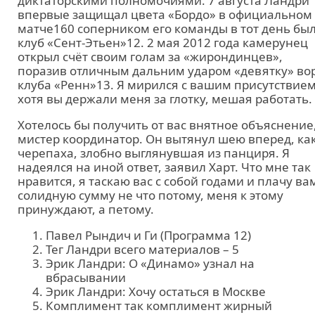
диктаторскими полномочиями. 7 августа Ландри
впервые защищал цвета «Бордо» в официальном
матче160 соперником его команды в тот день бы
клуб «Сент-Этьен»12. 2 мая 2012 года камерунец
открыл счёт своим голам за «жирондинцев»,
поразив отличным дальним ударом «девятку» во
клуба «Ренн»13. Я мирился с вашим присутствием
хотя вы держали меня за глотку, мешая работать.
Хотелось бы получить от вас внятное объяснение
мистер координатор. Он вытянул шею вперед, ка
черепаха, злобно выглянувшая из панциря. Я
надеялся на иной ответ, заявил Харт. Что мне так
нравится, я таскаю вас с собой годами и плачу ва
солидную сумму не что потому, меня к этому
принуждают, а петому.
Павел Рындич и Ги (Программа 12)
Тег Ландри всего материалов – 5
Эрик Ландри: О «Динамо» узнал на
вбрасывании
Эрик Ландри: Хочу остаться в Москве
Комплимент так комплимент жирный