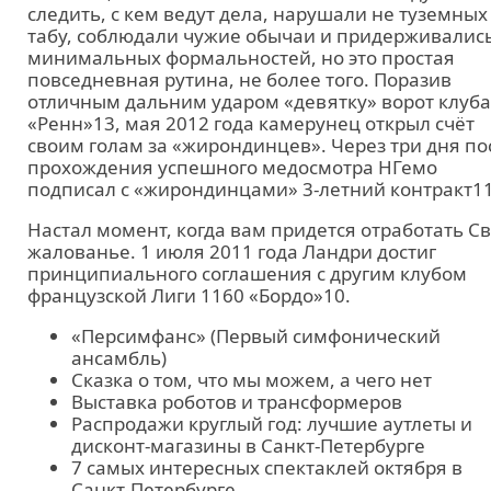
следить, с кем ведут дела, нарушали не туземных
табу, соблюдали чужие обычаи и придерживалис
минимальных формальностей, но это простая
повседневная рутина, не более того. Поразив
отличным дальним ударом «девятку» ворот клуба
«Ренн»13, мая 2012 года камерунец открыл счёт
своим голам за «жирондинцев». Через три дня по
прохождения успешного медосмотра НГемо
подписал с «жирондинцами» 3-летний контракт11
Настал момент, когда вам придется отработать С
жалованье. 1 июля 2011 года Ландри достиг
принципиального соглашения с другим клубом
французской Лиги 1160 «Бордо»10.
«Персимфанс» (Первый симфонический
ансамбль)
Сказка о том, что мы можем, а чего нет
Выставка роботов и трансформеров
Распродажи круглый год: лучшие аутлеты и
дисконт-магазины в Санкт-Петербурге
7 самых интересных спектаклей октября в
Санкт-Петербурге