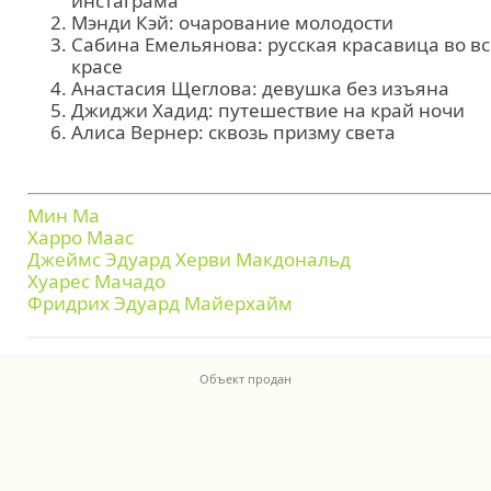
инстаграма
Мэнди Кэй: очарование молодости
Сабина Емельянова: русская красавица во в
красе
Анастасия Щеглова: девушка без изъяна
Джиджи Хадид: путешествие на край ночи
Алиса Вернер: сквозь призму света
Мин Ма
Харро Маас
Джеймс Эдуард Херви Макдональд
Хуарес Мачадо
Фридрих Эдуард Майерхайм
Объект продан