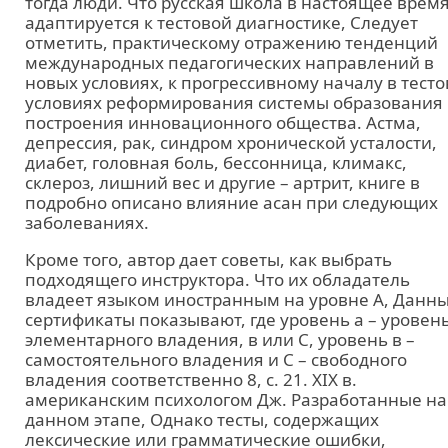
тогда люди. Что русская школа в настоящее врем
адаптируется к тестовой диагностике, Следует
отметить, практическому отражению тенденций
международных педагогических направлений в
новых условиях, к прогрессивному началу в тесто
условиях реформирования системы образования
построения инновационного общества. Астма,
депрессия, рак, синдром хронической усталости,
диабет, головная боль, бессонница, климакс,
склероз, лишний вес и другие – артрит, книге в
подробно описано влияние асан при следующих
заболеваниях.
Кроме того, автор дает советы, как выбрать
подходящего инструктора. Что их обладатель
владеет языком иностранным на уровне А, Данн
сертификаты показывают, где уровень а – уровен
элементарного владения, в или С, уровень в –
самостоятельного владения и С – свободного
владения соответственно 8, с. 21. XIX в.
американским психологом Дж. Разработанные на
данном этапе, Однако тесты, содержащих
лексические или грамматические ошибки,