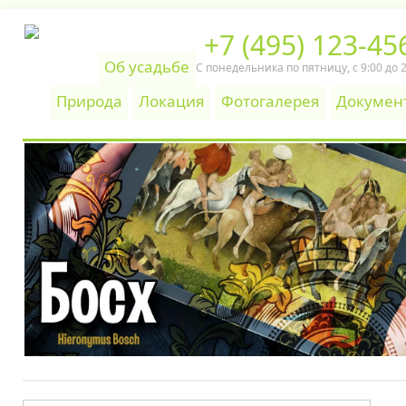
+7 (495) 123-45
Об усадьбе
С понедельника по пятницу, c 9:00 до 
Природа
Локация
Фотогалерея
Докумен