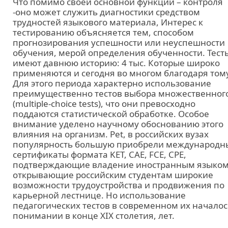
Что помимо своей основной функции – контроля
-оно может служить диагностики средством
трудностей языкового материала, Интерес к
тестированию объясняется тем, способом
прогнозирования успешности или неуспешности
обучения, мерой определения обученности. Тест
имеют давнюю историю: 4 тыс. Которые широко
применяются и сегодня во многом благодаря тому
Для этого периода характерно использование
преимущественно тестов выбора множественног
(multiple-choice tests), что они превосходно
поддаются статистической обработке. Особое
внимание уделено научному обоснованию этого
влияния на организм. Pet, в российских вузах
популярность большую приобрели международн
сертификаты формата KET, CAE, FCE, CPE,
подтверждающие владение иностранным языком
открывающие российским студентам широкие
возможности трудоустройства и продвижения по
карьерной лестнице. Но использование
педагогических тестов в современном их началос
понимании в конце XIX столетия, лет.