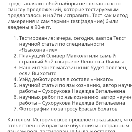
представляли собой наборы не связанных по
смыслу предложений, которые тестируемым
предлагалось и найти исправить. Тест как метод
измерения и сам термин test (задание) были
введены в 90-е гг.
Тестирование: вчера, сегодня, завтра Текст
научной статьи по специальности
«Языкознание»
Плачущий Оливер Макколл или самый
странный бой в карьере Леннокса Льюиса
Наш интернет-магазин книг будет полезен,
если Вы хотите
Уэйд дебютировал в составе «Чикаго»
научной статьи по языкознанию, автор науч
работы – Сухорукова Надежда Витальевна
научных работ по языкознанию, автор науч
работы – Сухорукова Надежда Витальевна
Фотографии по запросу Ерасыл Болатов
Кэттелом. Историческое прошлое показывает, что
отечественной практике обучения иностранным
языкам роль тестирования была и остается