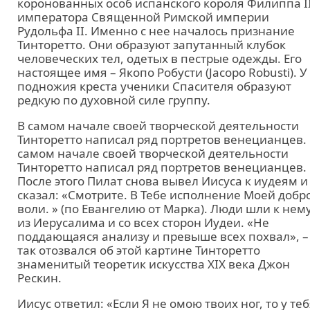
коронованных особ испанского короля Филиппа II
императора Священной Римской империи
Рудольфа II. Именно с нее началось признание
Тинторетто. Они образуют запутанный клубок
человеческих тел, одетых в пестрые одежды. Его
настоящее имя – Якопо Робусти (Jacopo Robusti). У
подножия креста ученики Спасителя образуют
редкую по духовной силе группу.
В самом начале своей творческой деятельности
Тинторетто написал ряд портретов венецианцев.
самом начале своей творческой деятельности
Тинторетто написал ряд портретов венецианцев.
После этого Пилат снова вывел Иисуса к иудеям и
сказал: «Смотрите. В Тебе исполнение Моей добр
воли. » (по Евангелию от Марка). Люди шли к нем
из Иерусалима и со всех сторон Иудеи. «Не
поддающаяся анализу и превыше всех похвал», –
так отозвался об этой картине Тинторетто
знаменитый теоретик искусства XIX века Джон
Рескин.
Иисус ответил: «Если Я не омою твоих ног, то у те