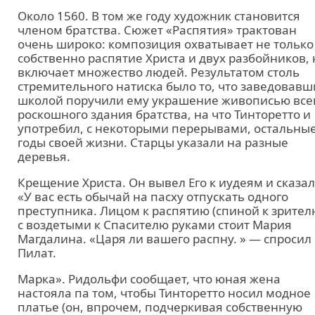
Около 1560. В том же году художник становится
членом братства. Сюжет «Распятия» трактован
очень широко: композиция охватывает не только
собственно распятие Христа и двух разбойников, 
включает множество людей. Результатом столь
стремительного натиска было то, что заведовавш
школой поручили ему украшение живописью все
роскошного здания братства, на что Тинторетто и
употребил, с некоторыми перерывами, остальны
годы своей жизни. Старцы указали на разные
деревья.
Крещение Христа. Он вывел Его к иудеям и сказал
«У вас есть обычай на пасху отпускать одного
преступника. Лицом к распятию (спиной к зрител
с воздетыми к Спасителю руками стоит Мария
Магдалина. «Царя ли вашего распну. » — спросил
Пилат.
Марка». Ридольфи сообщает, что юная жена
настояла па том, чтобы Тинторетто носил модное
платье (он, впрочем, подчеркивая собственную