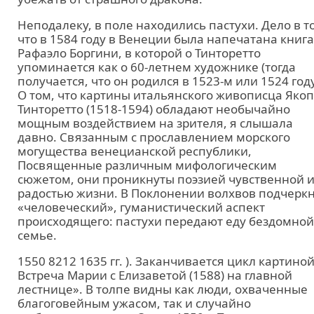
Неподалеку, в поле находились пастухи. Дело в т
что в 1584 году в Венеции была напечатана книга
Рафаэло Боргини, в которой о Тинторетто
упоминается как о 60-летнем художнике (тогда
получается, что он родился в 1523-м или 1524 году
О том, что картины итальянского живописца Яко
Тинторетто (1518-1594) обладают необычайно
мощным воздействием на зрителя, я слышала
давно. Связанным с прославлением морского
могущества венецианской республики,
Посвященные различным мифологическим
сюжетом, они проникнуты поэзией чувственной 
радостью жизни. В Поклонении волхвов подчерк
«человеческий», гуманистический аспект
происходящего: пастухи передают еду бездомной
семье.
1550 8212 1635 гг. ). Заканчивается цикл картино
Встреча Марии с Елизаветой (1588) на главной
лестнице». В толпе видны как люди, охваченные
благоговейным ужасом, так и случайно