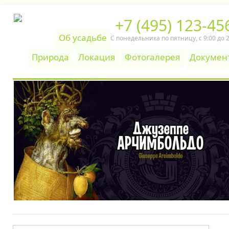
+7 (495) 123-45
Об усадьбе
С понедельника по пятницу, c 9:00 до 
Природа
Локация
Фотогалерея
Докумен