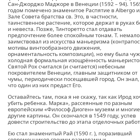
Сан-Джорджо Маджоре в Венеции (1592 – 94). 156
годом помечено знаменитое Распятие в Albergo 
Зале Совета братства св. Это, в частности,
таинственное растение, которое держат в руках б
и невеста. Позже, Тинторетто стал отдавать
предпочтение более спокойным тонам. Т. немало
заимствовал из искусства маньеризма (контрапос
мотивы винтообразного движения,
орнаментальность композиции), но ему была чу
холодная формальная изощрённость маньеристо
Святой Рох считался (и считается) небесным
покровителем Венеции, главным защитником от
чумы, периодически посещавшей город. Он знал,
что один из них предаст Его.
Оставайтесь там, пока я не скажу, так как Ирод хо
убить ребенка. Марка», рассеянные по разным
европейским «Философ Диоген» музеям и многие
другие картины. Он скончался в 1549 году, успев
довести строительство до этапа отделочных работ
Ею стал знаменитый Рай (1590 г. ), поразивший
современников своими размерами и