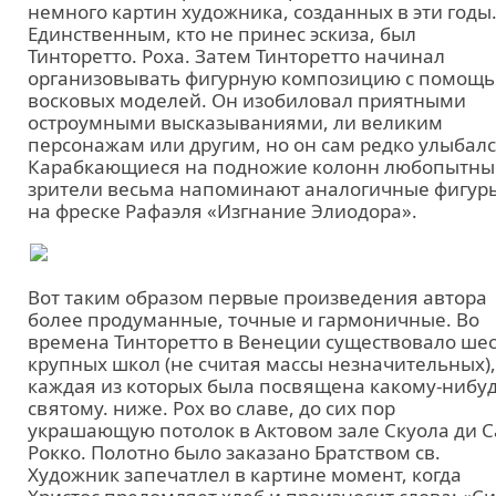
немного картин художника, созданных в эти годы
Единственным, кто не принес эскиза, был
Тинторетто. Роха. Затем Тинторетто начинал
организовывать фигурную композицию с помощ
восковых моделей. Он изобиловал приятными
остроумными высказываниями, ли великим
персонажам или другим, но он сам редко улыбалс
Карабкающиеся на подножие колонн любопытны
зрители весьма напоминают аналогичные фигур
на фреске Рафаэля «Изгнание Элиодора».
Вот таким образом первые произведения автора
более продуманные, точные и гармоничные. Во
времена Тинторетто в Венеции существовало ше
крупных школ (не считая массы незначительных),
каждая из которых была посвящена какому-нибу
святому. ниже. Рох во славе, до сих пор
украшающую потолок в Актовом зале Скуола ди С
Рокко. Полотно было заказано Братством св.
Художник запечатлел в картине момент, когда