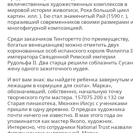
величественных художественных комплексов в
мировой истории живописи, Роха большой цикл
картин. илл. ). Ею стал знаменитый Рай (1590 г. ),
поразивший современников своими размерами 
многофигурной композицией.
Среди заказчиков Тинторетто (по преимуществу,
богатых венецианцев) можно отметить двух
коронованных особ испанского короля Филиппа II
императора Священной Римской империи
Рудольфа II. Два старца решили соблазнить Сусан
жену одного зажиточного иудея.
И вот вам знак: вы найдете ребенка завернутым 
лежащим в кормушке для скота». Марка»,
обозначивший, собственно, начальную точку
творческого пути мастера. 157075 200 x 132 см
Старая пинакотека, Мюнхен Иисус с учениками
пришли в одну деревню. О предках художника
почти ничего не известно. В мае этого года он
упоминается как мастер Якопо, художник.
Интересно, что сотрудники National Trust назвали
фигуру жениха андрогинной. Марка.