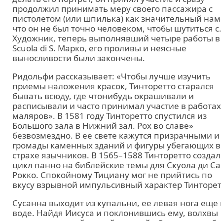
продолжил принимать меру своего пассажира с
пистолетом (или шпилька) как значительный нам
что он не был точно человеком, чтобы шутиться с
Художник, теперь выполнявший четыре работы в
Scuola di S. Марко, его проливы и неясные
выносливости были закончены.
Ридольфи рассказывает: «Чтобы лучше изучить
приемы наложения красок, Тинторетто старался
бывать всюду, где чтонибудь окрашивали и
расписывали и часто принимал участие в работах
маляров». В 1581 году Тинторетто спустился из
Большого зала в Нижний зал. Рох во славе»
безвозмездно. В ее свете кажутся призрачными и
громады каменных зданий и фигуры убегающих в
страхе язычников. В 1565–1588 Тинторетто создал
цикл панно на библейские темы для Скуола ди С
Рокко. Спокойному Тициану мог не прийтись по
вкусу взрывной импульсивный характер Тинторет
Сусанна выходит из купальни, ее левая нога еще 
воде. Найдя Иисуса и поклонившись ему, волхвы