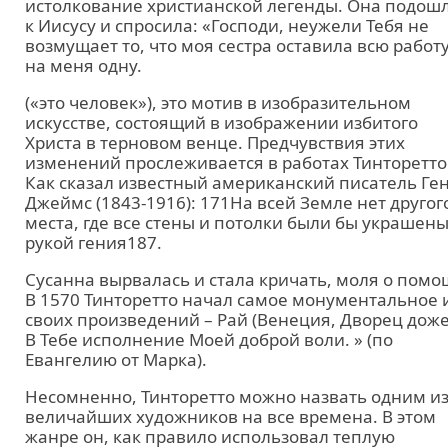
истолкование христианской легенды. Она подош
к Иисусу и спросила: «Господи, неужели Тебя не
возмущает то, что моя сестра оставила всю работ
на меня одну.
(«это человек»), это мотив в изобразительном
искусстве, состоящий в изображении избитого
Христа в терновом венце. Предчувствия этих
изменений прослеживается в работах Тинторетто
Как сказал известный американский писатель Ге
Джеймс (1843-1916): 171На всей Земле нет другог
места, где все стены и потолки были бы украшен
рукой гения187.
Сусанна вырвалась и стала кричать, моля о помо
В 1570 Тинторетто начал самое монументальное 
своих произведений – Рай (Венеция, Дворец доже
В Тебе исполнение Моей доброй воли. » (по
Евангелию от Марка).
Несомненно, Тинторетто можно назвать одним и
величайших художников на все времена. В этом
жанре он, как правило использовал теплую