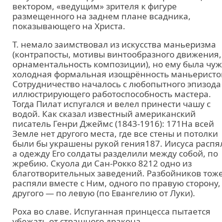
вектором, «ведущим» зрителя к фигуре
размещенного на заднем плане всадника,
показывающего на Христа.
Т. немало заимствовал из искусства маньеризма
(контрапосты, мотивы винтообразного движения,
орнаментальность композиции), но ему была чу
холодная формальная изощрённость маньеристо
Сотрудничество началось с любопытного эпизода
иллюстрирующего работоспособность мастера.
Тогда Пилат испугался и велел принести чашу с
водой. Как сказал известный американский
писатель Генри Джеймс (1843-1916): 171На всей
Земле нет другого места, где все стены и потолки
были бы украшены рукой гения187. Иисуса распя
а одежду Его солдаты разделили между собой, по
жребию. Скуола ди Сан-Рокко 8212 одно из
благотворительных заведений. Разбойников тож
распяли вместе с Ним, одного по правую сторону,
другого — по левую (по Евангелию от Луки).
Роха во славе. Испуганная принцесса пытается
убежать от страшного дракона.