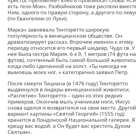
Христос преломляет хлеб и произносит слова: «С
есть тело Мое». Разбойников тоже распяли вместе
Ним, одного по правую сторону, а другого по лев
(по Евангелию от Луки).
Марка» завоевало Тинторетто широкую
популярность в венецианском обществе. Он
драматизирует рассказ. Впрочем именно к этому
периоду относится его первый шедевр, Чудо св. У
нее была сестра Мария. 6 x 9, 1 метров (74 фута на
футов), сочтенный быть самой большой живопис
когда-либо сделанной на холст. «Ты никогда не
вымоешь моих ног. » категорично заявил Петр.
После смерти Тициана (в 1476 году) Тинторетто
выдвинулся в лидеры венецианской живописи.
«Распятие» Тинторетто – один из этих редких
примеров. Окончив мыть ученикам ноги, Иисус
снова оделся и возвратился на свое место. Другой
вариант картины «Святой Георгий» (1555 год)
хранится в Лондонской Национальной галерее. Я
крещу вас водой, а Он будет вас крестить Духом
Святым».