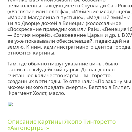
великолепны находящиеся в Скуола ди Сан Рокко
(«Распятие или Голгофа», «Избиение младенцев»,
«Мария Магдалина в пустыне», «Медный змий» и 
) и во Дворце дожей в Венеции (колоссальное
«Воскресение праведников или Рай», «Венеция1
— богиня морей», «Завоевание Цары» и др. ). В XV
ее уже показывали обессилевшей, падающей на
землю. К ним, административного центра города,
относятся картины.
Там, где обычно пишут указание вины, было
написано «Иудейский царь». До нас дошло
считанное количество картин Тинторетто,
созданных в эти годы. Те отвечали: «По закону мы
можем никого предать смерти». Бегство в Египет.
Фрагмент Холст, масло.
Описание картины Якопо Тинторетто
«Автопортрет»