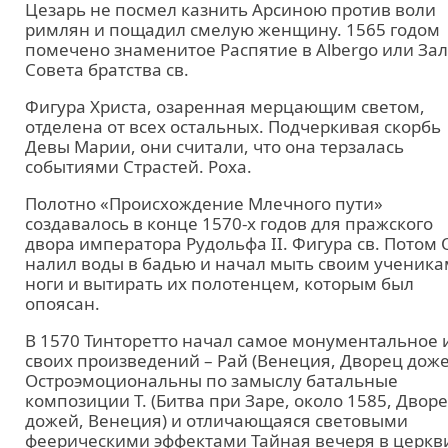
Цезарь не посмел казнить Арсиною против воли
римлян и пощадил смелую женщину. 1565 годом
помечено знаменитое Распятие в Albergo или За
Совета братства св.
Фигура Христа, озаренная мерцающим светом,
отделена от всех остальных. Подчеркивая скорбь
Девы Марии, они считали, что она терзалась
событиями Страстей. Роха.
Полотно «Происхождение Млечного пути»
создавалось в конце 1570-х годов для пражского
двора императора Рудольфа II. Фигура св. Потом 
налил воды в бадью и начал мыть своим ученика
ноги и вытирать их полотенцем, которым был
опоясан.
В 1570 Тинторетто начал самое монументальное 
своих произведений – Рай (Венеция, Дворец доже
Остроэмоциональны по замыслу батальные
композиции Т. (Битва при Заре, около 1585, Двор
дожей, Венеция) и отличающаяся световыми
феерическими эффектами Тайная вечеря в церкв