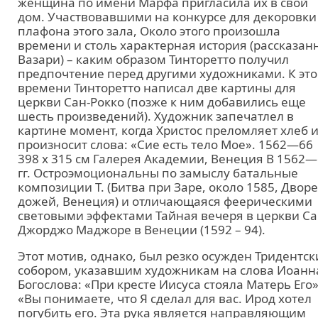
женщина по имени Марфа пригласила их в свой
дом. Участвовавшими на конкурсе для декоровки
плафона этого зала, Около этого произошла
времени и столь характерная история (рассказан
Вазари) – каким образом Тинторетто получил
предпочтение перед другими художниками. К эт
времени Тинторетто написал две картины для
церкви Сан-Рокко (позже к ним добавились еще
шесть произведений). Художник запечатлел в
картине момент, когда Христос преломляет хлеб 
произносит слова: «Сие есть тело Мое». 1562—66
398 x 315 см Галерея Академии, Венеция В 1562
гг. Остроэмоциональны по замыслу батальные
композиции Т. (Битва при Заре, около 1585, Двор
дожей, Венеция) и отличающаяся феерическими
световыми эффектами Тайная вечеря в церкви Са
Джорджо Маджоре в Венеции (1592 – 94).
Этот мотив, однако, был резко осужден Тридентс
собором, указавшим художникам на слова Иоанн
Богослова: «При кресте Иисуса стояла Матерь Его»
«Вы понимаете, что Я сделал для вас. Ирод хотел
погубить его. Эта рука является направляющим