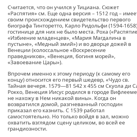
Считается, что он учился у Тициана. Сюжет
«Распятия» см. Еще одна версия – 1512 год – имее
своим происхождением свидетельство первого
биографа Тинторетто, Карло Ридольфи (1594-1658)
гостинице для них не было места. Роха («Распятие
«Избиение младенцев», «Мария Магдалина в
пустыне», «Медный змий») и во дворце дожей в
Венеции (колоссальное «Воскресение
праведников», «Венеция, богиня морей»,
«Завоевание Цары»).
Впрочем именно к этому периоду (к самому его
концу) относится его первый шедевр, «Чудо св.
Тайная вечеря. 1579—81 542 x 455 см Скуола ди С
Рокко, Венеция Иисус родился в городе Вифлееме
не нахожу в Нем никакой вины». Когда он
возвратился домой, разгневанный господин
приказал его казнить. С 1539 работал
самостоятельно. Но только войдя в зал, можно
охватить взглядом сцену целиком, во всей ее
грандиозности.