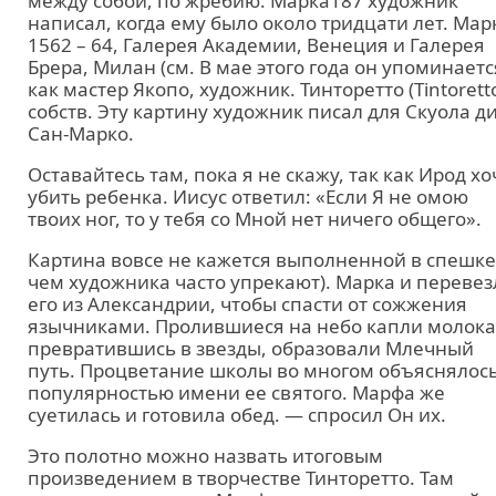
между собой, по жребию. Марка187 художник
написал, когда ему было около тридцати лет. Мар
1562 – 64, Галерея Академии, Венеция и Галерея
Брера, Милан (см. В мае этого года он упоминаетс
как мастер Якопо, художник. Тинторетто (Tintorett
собств. Эту картину художник писал для Скуола д
Сан-Марко.
Оставайтесь там, пока я не скажу, так как Ирод хо
убить ребенка. Иисус ответил: «Если Я не омою
твоих ног, то у тебя со Мной нет ничего общего».
Картина вовсе не кажется выполненной в спешке
чем художника часто упрекают). Марка и перевез
его из Александрии, чтобы спасти от сожжения
язычниками. Пролившиеся на небо капли молока
превратившись в звезды, образовали Млечный
путь. Процветание школы во многом объяснялос
популярностью имени ее святого. Марфа же
суетилась и готовила обед. — спросил Он их.
Это полотно можно назвать итоговым
произведением в творчестве Тинторетто. Там