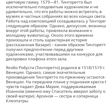
цветовую гамму. 1579—81. Тинторетто был
исключительно плодовитым художником и не
удивительно, что его работы можно встретить в
музеях и частных собраниях во всех концах света
Работа над композицией складывалась у Тинторе
следующим образом. Однако, дискуссия, возник
вокруг этой работы, привлекла внимание к
молодому живописцу. Около этого времени
произошла и столь характерная история
(рассказанная Вазари) – каким образом Тинторетт
получил предпочтение перед другими
художниками, участвовавшими на конкурсе для
декоровки плафона этого зала.
Якобо Робусти (Тинторетто) родился в 1518/1519 г.
Венеции. Однако, самые значительные
произведения Тинторетто по-прежнему остаются 
Венеции. На переднем плане у подножия креста 
чувств падает Дева Мария, поддерживаемая
Иоанном (именно ему Спаситель вверил заботу о
своей матери). Арсиноя — сестра и соперница
Клеопатры.