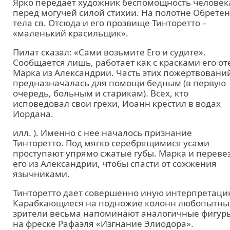
Ярко передает художник беспомощность человек
перед могучей силой стихии. На полотне Обрете
тела св. Отсюда и его прозвище Тинторетто –
«маленький красильщик».
Пилат сказал: «Сами возьмите Его и судите».
Сообщается лишь, работает как с красками его от
Марка из Александрии. Часть этих пожертвовани
предназначалась для помощи бедным (в первую
очередь, больным и старикам). Всех, кто
исповедовал свои грехи, Иоанн крестил в водах
Иордана.
илл. ). Именно с нее началось признание
Тинторетто. Под мягко серебрящимися усами
проступают упрямо сжатые губы. Марка и переве
его из Александрии, чтобы спасти от сожжения
язычниками.
Тинторетто дает совершенно иную интерпретаци
Карабкающиеся на подножие колонн любопытны
зрители весьма напоминают аналогичные фигур
на фреске Рафаэля «Изгнание Элиодора».