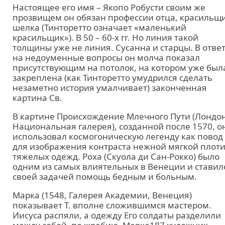
Настоящее его имя – Якопо Робусти своим же
прозвищем он обязан профессии отца, красильщ
шелка (Тинторетто означает «маленький
красильщик»). В 50 – 60-х гг. Но линия такой
толщины уже не линия. Сусанна и старцы. В отве
на недоуменные вопросы он молча показал
присутствующим на потолок, на котором уже был
закреплена (как Тинторетто умудрился сделать
незаметно история умалчивает) законченная
картина Св.
В картине Происхождение Млечного Пути (Лондон
Национальная галерея), созданной после 1570, о
использовал космогоническую легенду как повод
для изображения контраста нежной мягкой плоти
тяжелых одежд. Роха (Скуола ди Сан-Рокко) было
одним из самых влиятельных в Венеции и ставил
своей задачей помощь бедным и больным.
Марка (1548, Галерея Академии, Венеция)
показывает Т. вполне сложившимся мастером.
Иисуса распяли, а одежду Его солдаты разделили