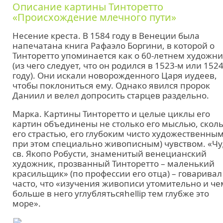
Описание картины Тинторетто
«Происхождение млечного пути»
Несение креста. В 1584 году в Венеции была
напечатана книга Рафаэло Боргини, в которой о
Тинторетто упоминается как о 60-летнем художн
(из чего следует, что он родился в 1523-м или 152
году). Они искали новорожденного Царя иудеев,
чтобы поклониться ему. Однако явился пророк
Даниил и велел допросить старцев раздельно.
Марка. Картины Тинторетто и целые циклы его
картин объединены не столько его мыслью, скол
его страстью, его глубоким чисто художественным
при этом специально живописным) чувством. «Ч
св. Якопо Робусти, знаменитый венецианский
художник, прозванный Тинторетто – маленький
красильщик» (по профессии его отца) – говаривал
часто, что «изучения живописи утомительно и че
больше в него углублятьсяhellip тем глубже это
море».