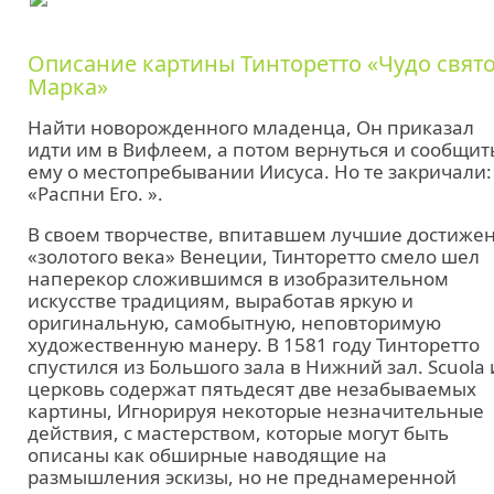
Описание картины Тинторетто «Чудо свят
Марка»
Найти новорожденного младенца, Он приказал
идти им в Вифлеем, а потом вернуться и сообщит
ему о местопребывании Иисуса. Но те закричали:
«Распни Его. ».
В своем творчестве, впитавшем лучшие достиже
«золотого века» Венеции, Тинторетто смело шел
наперекор сложившимся в изобразительном
искусстве традициям, выработав яркую и
оригинальную, самобытную, неповторимую
художественную манеру. В 1581 году Тинторетто
спустился из Большого зала в Нижний зал. Scuola 
церковь содержат пятьдесят две незабываемых
картины, Игнорируя некоторые незначительные
действия, с мастерством, которые могут быть
описаны как обширные наводящие на
размышления эскизы, но не преднамеренной