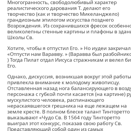
Многогранность, свободолюбивый характер
реалистического дарования Т. делают его
творчество (как и творчество Микеланджело)
грандиозным эпилогом искусства позднего
Возрождения. Из сохранившихся фресок особенн
великолепны стенные картины и плафоны в здан
Школы Св.
Хотите, чтобы я отпустил Его. » Но иудеи закричал
«Отпусти нам Варавву. » (Варавва был разбойник
) Тогда Пилат отдал Иисуса стражникам и велел б
Его.
Однако, дискуссия, возникшая вокруг этой работы
привлекла внимание к молодому живописцу.
Отставленная назад нога балансирующего в возд
персонажа с губкой почти касается (на картине) р
мускулистого человека, распинающего
нераскаявшегося грешника на еще лежащем на
земле кресте. В полном блеске талант Тинторетто
выказывают «Чудо Св. В 1564 году Тинторетто
выиграл этот конкурс, показав свою работу Св.
Представляющий собой один из самых