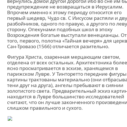
вернулись домой другой дорогой ибо во сне им б
предупреждение не возвращаться в Иерусалим.
Впрочем именно к этому периоду относится его
первый шедевр, Чудо св. С Иисусом распяли и дв
разбойников, одного по правую, а другого по лев
сторону. Опекунами подобных школ в эпоху
Возрождения богатые выступали венецианцы. От
того, первого, полотна «Тайная вечеря» для церк
Сан-Тровазо (1566) отличается разительно.
Фигура Христа, озаренная мерцающим светом,
отделена от всех остальных. Архитектоника боле
ясно просматривается в эскизе, хранящемся в
парижском Лувре. У Тинторетто передние фигуры
картины трактованы материально (они отбрасыв
тени друг на друга), ангелы пребывают в сиянии
золотистого света. Предварительный эскиз карти
находится в Лувре большинство исследователей
считают, что он лучше законченного произведени
слишком правильного и сухого.