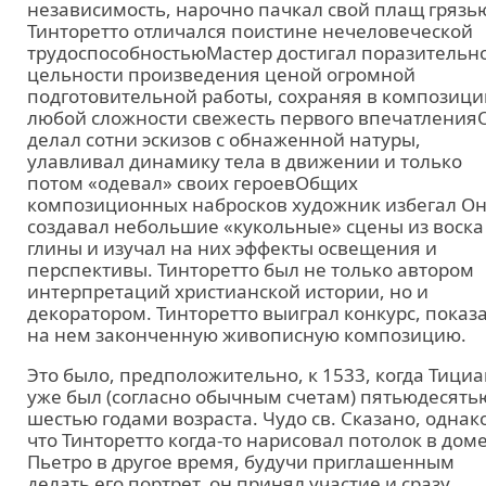
независимость, нарочно пачкал свой плащ грязью
Тинторетто отличался поистине нечеловеческой
трудоспособностьюМастер достигал поразительн
цельности произведения ценой огромной
подготовительной работы, сохраняя в композици
любой сложности свежесть первого впечатления
делал сотни эскизов с обнаженной натуры,
улавливал динамику тела в движении и только
потом «одевал» своих героевОбщих
композиционных набросков художник избегал О
создавал небольшие «кукольные» сцены из воска
глины и изучал на них эффекты освещения и
перспективы. Тинторетто был не только автором
интерпретаций христианской истории, но и
декоратором. Тинторетто выиграл конкурс, показ
на нем законченную живописную композицию.
Это было, предположительно, к 1533, когда Тициа
уже был (согласно обычным счетам) пятьюдесять
шестью годами возраста. Чудо св. Сказано, однак
что Тинторетто когда-то нарисовал потолок в дом
Пьетро в другое время, будучи приглашенным
делать его портрет, он принял участие и сразу