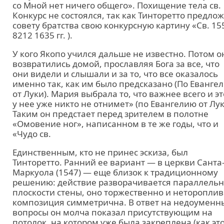
со Мной нет ничего общего». Похищение тела св.
Конкурс не состоялся, так как Тинторетто предло
совету братства свою конкурсную картину «Св. 15
8212 1635 гг. ).
У кого Якопо учился дальше не известно. Потом о
возвратились домой, прославляя Бога за все, что
они видели и слышали и за то, что все оказалось
именно так, как им было предсказано (По Еванге
от Луки). Мария выбрала то, что важнее всего и эт
у нее уже никто не отнимет» (по Евангелию от Лук
Таким он предстает перед зрителем в полотне
«Омовение ног», написанном в те же годы, что и
«Чудо св.
Единственным, кто не принес эскиза, был
Тинторетто. Ранний ее вариант — в церкви Санта
Маркуола (1547) — еще близок к традиционному
решению: действие разворачивается параллель
плоскости стены, оно торжественно и нетороплив
композиция симметрична. В ответ на недоуменн
вопросы он молча показал присутствующим на
потолок, на котором уже была закреплена (как эт