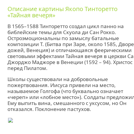
Описание картины Якопо Тинторетто
«Тайная вечеря»
В 1565–1588 Тинторетто создал цикл панно на
библейские темы для Скуола ди Сан Рокко.
Остроэмоциональны по замыслу батальные
композиции Т. (Битва при Заре, около 1585, Двор
дожей, Венеция) и отличающаяся феерическими
световыми эффектами Тайная вечеря в церкви Са
Джорджо Маджоре в Венеции (1592 – 94). Христос
перед Пилатом.
Школы существовали на добровольные
пожертвования. Иисуса привели на место,
называемое Голгофа (что буквально означает
«череп» или «лобное место»). Солдаты предложи
Ему выпить вина, смешанного с уксусом, но Он
отказался. Поклонение пастухов.