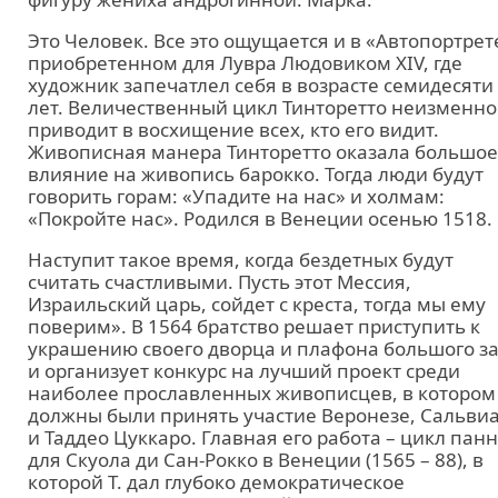
Это Человек. Все это ощущается и в «Автопортрет
приобретенном для Лувра Людовиком XIV, где
художник запечатлел себя в возрасте семидесяти
лет. Величественный цикл Тинторетто неизменно
приводит в восхищение всех, кто его видит.
Живописная манера Тинторетто оказала большое
влияние на живопись барокко. Тогда люди будут
говорить горам: «Упадите на нас» и холмам:
«Покройте нас». Родился в Венеции осенью 1518.
Наступит такое время, когда бездетных будут
считать счастливыми. Пусть этот Мессия,
Израильский царь, сойдет с креста, тогда мы ему
поверим». В 1564 братство решает приступить к
украшению своего дворца и плафона большого з
и организует конкурс на лучший проект среди
наиболее прославленных живописцев, в котором
должны были принять участие Веронезе, Сальви
и Таддео Цуккаро. Главная его работа – цикл пан
для Скуола ди Сан-Рокко в Венеции (1565 – 88), в
которой Т. дал глубоко демократическое