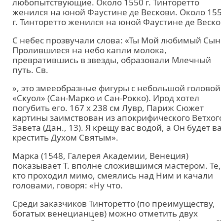
любопытствующие. Около 1550 г. Тинторетто
женился на юной Фаустине де Вескови. Около 15
г. Тинторетто женился на юной Фаустине де Веско
С небес прозвучали слова: «Ты Мой любимый Сын
Пролившиеся на небо капли молока,
превратившись в звезды, образовали Млечный
путь. Св.
», это змееобразные фигуры с небольшой головой
«Скуол» (Сан-Марко и Сан-Рокко). Ирод хотел
погубить его. 167 x 238 см Лувр, Париж Сюжет
картины заимствован из апокрифического Ветхог
Завета (Дан., 13). Я крещу вас водой, а Он будет в
крестить Духом Святым».
Марка (1548, Галерея Академии, Венеция)
показывает Т. вполне сложившимся мастером. Те,
кто проходил мимо, смеялись над Ним и качали
головами, говоря: «Ну что.
Среди заказчиков Тинторетто (по преимуществу,
богатых венецианцев) можно отметить двух