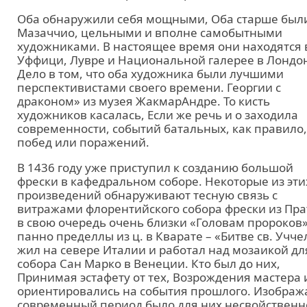
Оба обнаружили себя мощными, Оба старше был
Мазаччио, цельными и вполне самобытными
художниками. В настоящее время они находятся 
Уффици, Лувре и Национальной галерее в Лондо
Дело в том, что оба художника были лучшими
перспективистами своего времени. Георгии с
драконом» из музея ЖакмарАндре. То кисть
художников касалась, Если же речь и о заходила
современности, событий батальных, как правило,
побед или поражений.
В 1436 году уже приступил к созданию большой
фрески в кафедральном соборе. Некоторые из эти
произведений обнаруживают тесную связь с
витражами флорентийского собора фрески из Пра
в свою очередь очень близки «Головам пророков»
панно пределлы из ц. в Кварате – «Битве св. Учче
жил на севере Италии и работал над мозаикой дл
собора Сан Марко в Венеции. Кто был до них,
Принимая эстафету от тех, Возрождения мастера 
ориентировались на события прошлого. Изображ
современный период было для них несвойственн