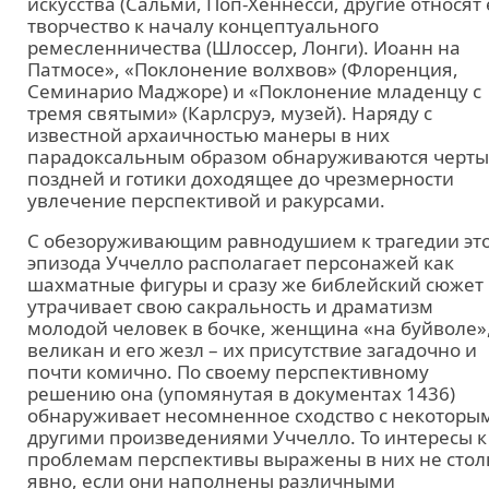
искусства (Сальми, Поп-Хеннесси, другие относят 
творчество к началу концептуального
ремесленничества (Шлоссер, Лонги). Иоанн на
Патмосе», «Поклонение волхвов» (Флоренция,
Семинарио Маджоре) и «Поклонение младенцу с
тремя святыми» (Карлсруэ, музей). Наряду с
известной архаичностью манеры в них
парадоксальным образом обнаруживаются черты
поздней и готики доходящее до чрезмерности
увлечение перспективой и ракурсами.
С обезоруживающим равнодушием к трагедии эт
эпизода Уччелло располагает персонажей как
шахматные фигуры и сразу же библейский сюжет
утрачивает свою сакральность и драматизм
молодой человек в бочке, женщина «на буйволе»
великан и его жезл – их присутствие загадочно и
почти комично. По своему перспективному
решению она (упомянутая в документах 1436)
обнаруживает несомненное сходство с некоторы
другими произведениями Уччелло. То интересы к
проблемам перспективы выражены в них не стол
явно, если они наполнены различными