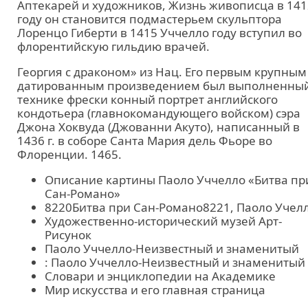
Аптекарей и художников, Жизнь живописца в 141
году он становится подмастерьем скульптора
Лоренцо Гиберти в 1415 Уччелло году вступил во
флорентийскую гильдию врачей.
Георгия с драконом» из Нац. Его первым крупным
датированным произведением был выполненный
технике фрески конный портрет английского
кондотьера (главнокомандующего войском) сэра
Джона Хоквуда (Джованни Акуто), написанный в
1436 г. в соборе Санта Мария дель Фьоре во
Флоренции. 1465.
Описание картины Паоло Уччелло «Битва пр
Сан-Романо»
8220Битва при Сан-Романо8221, Паоло Учел
Художественно-исторический музей Арт-
Рисунок
Паоло Уччелло-Неизвестный и знаменитый
: Паоло Уччелло-Неизвестный и знаменитый
Словари и энциклопедии на Академике
Мир искусства и его главная страница