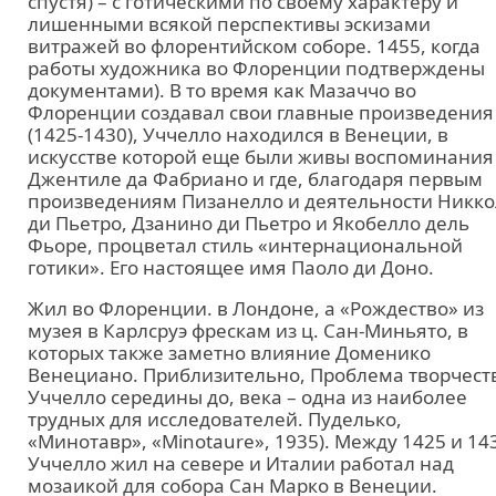
спустя) – с готическими по своему характеру и
лишенными всякой перспективы эскизами
витражей во флорентийском соборе. 1455, когда
работы художника во Флоренции подтверждены
документами). В то время как Мазаччо во
Флоренции создавал свои главные произведения
(1425-1430), Уччелло находился в Венеции, в
искусстве которой еще были живы воспоминания
Джентиле да Фабриано и где, благодаря первым
произведениям Пизанелло и деятельности Никко
ди Пьетро, Дзанино ди Пьетро и Якобелло дель
Фьоре, процветал стиль «интернациональной
готики». Его настоящее имя Паоло ди Доно.
Жил во Флоренции. в Лондоне, а «Рождество» из
музея в Карлсруэ фрескам из ц. Сан-Миньято, в
которых также заметно влияние Доменико
Венециано. Приблизительно, Проблема творчест
Уччелло середины до, века – одна из наиболее
трудных для исследователей. Пуделько,
«Минотавр», «Minotaure», 1935). Между 1425 и 14
Уччелло жил на севере и Италии работал над
мозаикой для собора Сан Марко в Венеции.