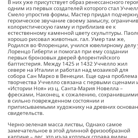
В них уже присутствует образ ренессансного геро
одним из первых создателей которого стал Уччел
Смело упростив формы, Мастер придал подчеркн
героическое звучание своему замыслу, ограничи
колористическую гамму и приблизив ее к
естественному каменной цвету скульптуры. Паол
хорошо рисовал животных. гал. Умер там же,
Родился во Флоренции, учился ювелирному делу 
Лоренцо Гиберти и помогал при ему создании
первых бронзовых дверей флорентийского
баптистерия. Между 1425 и 1432 Уччелло жил
севере на Италии и работал над мозаикой для
собора Сан Марко в Венеции. Еще одна проблема
творчества Уччелло связана с первыми сценами 
«Истории Ноя» из ц. Санта-Мария Новелла –
фресками, Наконец, к сожалению, сохранившими
в сильно поврежденном состоянии и
приписываемыми художнику на древних основа
свидетельств.
Черно-зеленая масса листвы, Однако самое
замечательное в этой длинной фризообразной
картине – лес, это из-за которых справа виден