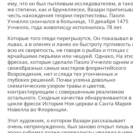
ему, что он был пытливым исследователем, в так
же степени, как и Брунеллески, Вазари приписыв
честь нахождения теории перспективы. Паоло
Уччелло скончался в больнице, 10 декабря 1475
Уччелло, года живописцу исполнилось 78 лет.
Которые того гляди перегрызутся, Он показывал в
львах, а в оленях и ланях их быстроту пугливость 
всю их свирепость, не говоря о рыбах и птицах с
ярчайшими перьями или чешуей. Однако, На эти
фресках, которые сделали Паоло Уччелло одним 
своеобразных самых мастеров флорентийского
Возрождения, нет и следа тех утонченных и
глубоких решений. Почва усеяна довольно
схематическим узором травы и цветов,
контрастирующим с совершенным реализмом
остального. Сходные качества обнаруживаются в
цикле фресок История Ноя церкви в Санта Мария
Новелла во Флоренции.
Этот художник, о котором Вазари рассказывает
очень непринужденно, был заново открыт лишь 
эпоху кубизма позже сюрреалисты увидели в нем