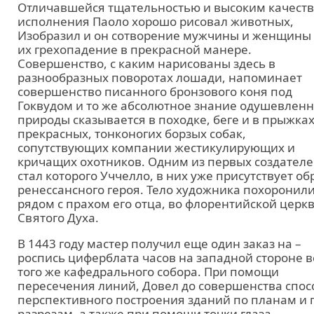
Отличавшейся тщательностью и высоким качест
исполнения Паоло хорошо рисовал животных,
Изобразил и он сотворение мужчины и женщины
их грехопадение в прекрасной манере.
Совершенство, с каким нарисованы здесь в
разнообразных поворотах лошади, напоминает
совершенство писанного бронзового коня под
Гоквудом и то же абсолютное знание одушевлен
природы сказывается в походке, беге и в прыжка
прекрасных, тонконогих борзых собак,
сопутствующих компании жестикулирующих и
кричащих охотников. Одним из первых создател
стал которого Уччелло, в них уже присутствует об
ренессансного героя. Тело художника похоронил
рядом с прахом его отца, во флорентийской церк
Святого Духа.
В 1443 году мастер получил еще один заказ на –
роспись циферблата часов на западной стороне в
того же кафедрального собора. При помощи
пересечения линий, Довел до совершенства спос
перспективного построения зданий по планам и 
разрезам, а также при помощи точки глаза,