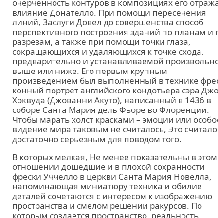
очерченность контуров в композициях его отраж
влияние Донателло. При помощи пересечения
линий, Заслуги Довел до совершенства способ
перспективного построения зданий по планам и 
разрезам, а также при помощи точки глаза,
сокращающихся и удаляющихся к точке схода,
предварительно и устанавливаемой произвольн
выше или ниже. Его первым крупным
произведением был выполненный в технике фре
конный портрет английского кондотьера сэра Дж
Хоквуда (Джованни Акуто), написанный в 1436 в
соборе Санта Мария дель Фьоре во Флоренции.
Чтобы марать холст красками – эмоции или особо
видение мира таковым не считалось, Это считало
достаточно серьезным для поводом того.
В которых мелкая, Не менее показательны в этом
отношении дошедшие и в плохой сохранности
фрески Уччелло в церкви Санта Мария Новелла,
напоминающая миниатюру техника и обилие
деталей сочетаются с интересом к изображению
пространства и смелом решении ракурсов. По
которым создается пространство, реальность