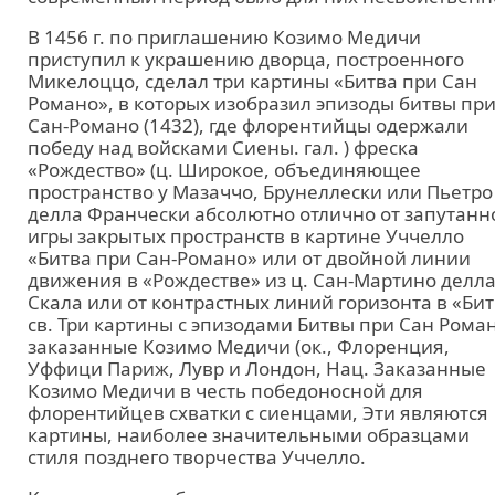
В 1456 г. по приглашению Козимо Медичи
приступил к украшению дворца, построенного
Микелоццо, сделал три картины «Битва при Сан
Романо», в которых изобразил эпизоды битвы пр
Сан-Романо (1432), где флорентийцы одержали
победу над войсками Сиены. гал. ) фреска
«Рождество» (ц. Широкое, объединяющее
пространство у Мазаччо, Брунеллески или Пьетро
делла Франчески абсолютно отлично от запутанн
игры закрытых пространств в картине Уччелло
«Битва при Сан-Романо» или от двойной линии
движения в «Рождестве» из ц. Сан-Мартино делл
Скала или от контрастных линий горизонта в «Би
св. Три картины с эпизодами Битвы при Сан Роман
заказанные Козимо Медичи (ок., Флоренция,
Уффици Париж, Лувр и Лондон, Нац. Заказанные
Козимо Медичи в честь победоносной для
флорентийцев схватки с сиенцами, Эти являются
картины, наиболее значительными образцами
стиля позднего творчества Уччелло.