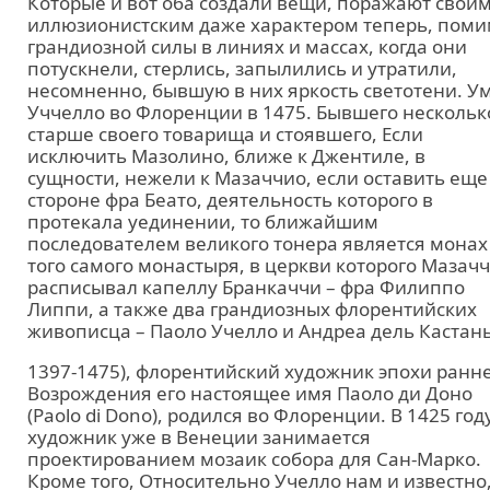
Которые и вот оба создали вещи, поражают свои
иллюзионистским даже характером теперь, пом
грандиозной силы в линиях и массах, когда они
потускнели, стерлись, запылились и утратили,
несомненно, бывшую в них яркость светотени. У
Уччелло во Флоренции в 1475. Бывшего нескольк
старше своего товарища и стоявшего, Если
исключить Мазолино, ближе к Джентиле, в
сущности, нежели к Мазаччио, если оставить еще
стороне фра Беато, деятельность которого в
протекала уединении, то ближайшим
последователем великого тонера является монах
того самого монастыря, в церкви которого Мазач
расписывал капеллу Бранкаччи – фра Филиппо
Липпи, а также два грандиозных флорентийских
живописца – Паоло Учелло и Андреа дель Кастань
1397-1475), флорентийский художник эпохи ранн
Возрождения его настоящее имя Паоло ди Доно
(Paolo di Dono), родился во Флоренции. В 1425 год
художник уже в Венеции занимается
проектированием мозаик собора для Сан-Марко.
Кроме того, Относительно Учелло нам и известно