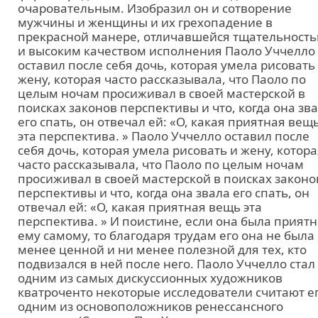
очаровательным. Изобразил он и сотворение
мужчины и женщины и их грехопадение в
прекрасной манере, отличавшейся тщательност
и высоким качеством исполнения Паоло Уччелло
оставил после себя дочь, которая умела рисовать
жену, которая часто рассказывала, что Паоло по
целым ночам просиживал в своей мастерской в
поисках законов перспективы и что, когда она зв
его спать, он отвечал ей: «О, какая приятная вещ
эта перспектива. » Паоло Уччелло оставил после
себя дочь, которая умела рисовать и жену, котор
часто рассказывала, что Паоло по целым ночам
просиживал в своей мастерской в поисках законо
перспективы и что, когда она звала его спать, он
отвечал ей: «О, какая приятная вещь эта
перспектива. » И поистине, если она была приятн
ему самому, то благодаря трудам его она не была
менее ценной и ни менее полезной для тех, кто
подвизался в ней после него. Паоло Уччелло стал
одним из самых дискуссионных художников
кватроченто некоторые исследователи считают е
одним из основоположников ренессансного