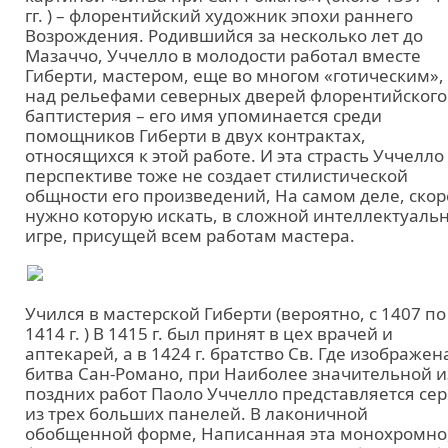
гг. ) – флорентийский художник эпохи раннего
Возрождения. Родившийся за несколько лет до
Мазаччо, Уччелло в молодости работал вместе
Гиберти, мастером, еще во многом «готическим»,
над рельефами северных дверей флорентийского
баптистерия – его имя упоминается среди
помощников Гиберти в двух контрактах,
относящихся к этой работе. И эта страсть Уччелло
перспективе тоже не создает стилистической
общности его произведений, На самом деле, скор
нужно которую искать, в сложной интеллектуаль
игре, присущей всем работам мастера.
Учился в мастерской Гиберти (вероятно, с 1407 по
1414 г. ) В 1415 г. был принят в цех врачей и
аптекарей, а в 1424 г. братство Св. Где изображен
битва Сан-Романо, при Наиболее значительной и
поздних работ Паоло Уччелло представляется се
из трех больших панелей. В лаконичной
обобщенной форме, Написанная эта монохромно