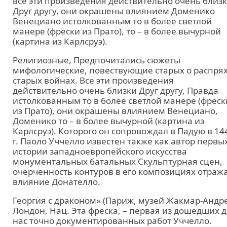
все эти произведения действительно очень близ
Друг другу, они окрашены влиянием Доменико
Венециано истолкованным то в более светлой
манере (фрески из Прато), то – в более вычурной
(картина из Карлсруэ).
Религиозные, Предпочитались сюжеты
мифологические, повествующие старых о распрях
старых войнах. Все эти произведения
действительно очень близки Друг другу, Правда
истолкованным то в более светлой манере (фреск
из Прато), они окрашены влиянием Венециано,
Доменико то – в более вычурной (картина из
Карлсруэ). Которого он сопровождал в Падую в 14
г. Паоло Уччелло известен также как автор первы
истории западноевропейского искусства
монументальных батальных Скульптурная сцен,
очерченность контуров в его композициях отраж
влияние Донателло.
Георгия с драконом» (Париж, музей Жакмар-Андр
Лондон, Нац. Эта фреска, – первая из дошедших д
нас точно документированных работ Уччелло.