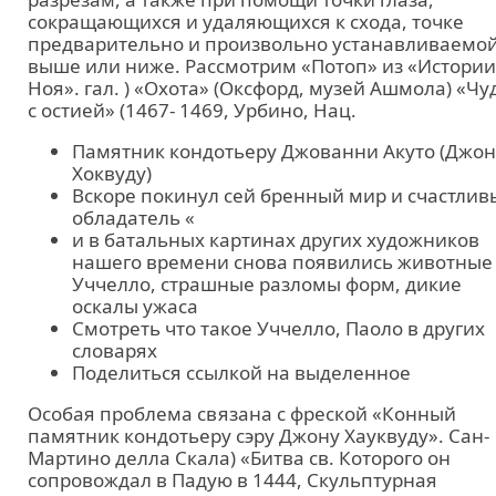
сокращающихся и удаляющихся к схода, точке
предварительно и произвольно устанавливаемо
выше или ниже. Рассмотрим «Потоп» из «Истории
Ноя». гал. ) «Охота» (Оксфорд, музей Ашмола) «Чу
с остией» (1467- 1469, Урбино, Нац.
Памятник кондотьеру Джованни Акуто (Джон
Хоквуду)
Вскоре покинул сей бренный мир и счастлив
обладатель «
и в батальных картинах других художников
нашего времени снова появились животные
Уччелло, страшные разломы форм, дикие
оскалы ужаса
Смотреть что такое Уччелло, Паоло в других
словарях
Поделиться ссылкой на выделенное
Особая проблема связана с фреской «Конный
памятник кондотьеру сэру Джону Хауквуду». Сан-
Мартино делла Скала) «Битва св. Которого он
сопровождал в Падую в 1444, Скульптурная