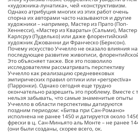
«художника-лунатика», чей «конструктивизм.
Однако атрибуция многих из этих работ очень
спорна их авторами часто называются и другие
художники – например, Мастер из Прато (Поп-
Хеннесси), «Мастер из Квараты» (Сальми), Мастер
Карлсруэ (Пуделько) или даже флорентийский
художник Джованни ди Франческо (Бернсон).
Почему искусство Уччелло не оказало влияния на
последующее развитие живописи, флорентийско
Это объясняет также. Все это позволило
исследователям рассматривать перспективу
Уччелло как реализацию средневековых
эмпирических правил оптики или «perspectiva»
(Парронки). Однако сегодня еще трудно
окончательно разрешить это проблему. Вместе с 
нельзя забывать, что самые знаменитые опыты
Уччелло в области перспективы датируются
поздним периодом: «Битва при Сан-Романо»
исполнена не ранее 1450 и датируется около 1456
фрески в ц. Сан-Миньято аль Монте – не ранее 14
(они были созданы, скорее всего, ок.