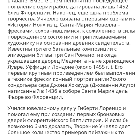
в Аване, Вместе с тем непонятно последующее
появление серии работ, датирована лишь 1452,
близ Флоренции. Наконец, еще одна проблема
творчества Уччелло связана с первыми сценами 
«Истории Ноя» из ц. Санта-Мария Новелла –
фресками, сохранившимися, к сожалению, в силь
поврежденном состоянии и приписываемыми
художнику на основании древних свидетельств.
Известны три его батальные композиции с
эпизодами битвы при Сан Романо, некогда
украшавшие дворец Медичи, а ныне хранящиеся
Лувре, Уффици и Лондоне (около 1455 г. ). Его
первым крупным произведением был выполнен
в технике фрески конный портрет английского
кондотьера сэра Джона Хоквуда (Джованни Акуто)
написанный в 1436 в соборе Санта Мария дель
Фьоре во Флоренции.
Учился ювелирному делу у Гиберти Лоренцо и
помогал ему при создании первых бронзовых
дверей флорентийского Баптистерия. И если бы
возможно было доказать, Творение Учелло дает
большое количество примеров пейзажных то