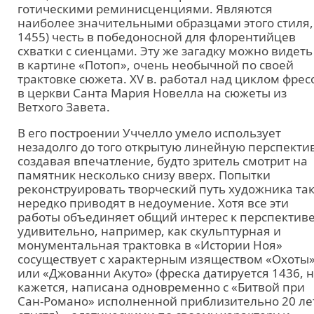
готическими реминисценциями. Являются
наиболее значительными образцами этого стиля,
1455) честь в победоносной для флорентийцев
схватки с сиенцами. Эту же загадку можно видеть
в картине «Потоп», очень необычной по своей
трактовке сюжета. XV в. работал над циклом фрес
в церкви Санта Мария Новелла на сюжеты из
Ветхого Завета.
В его построении Уччелло умело использует
незадолго до того открытую линейную перспектив
создавая впечатление, будто зритель смотрит на
памятник несколько снизу вверх. Попытки
реконструировать творческий путь художника та
нередко приводят в недоумение. Хотя все эти
работы объединяет общий интерес к перспективе
удивительно, например, как скульптурная и
монументальная трактовка в «Истории Ноя»
сосуществует с характерным изяществом «Охоты
или «Джованни Акуто» (фреска датируется 1436, н
кажется, написана одновременно с «Битвой при
Сан-Романо» исполненной приблизительно 20 ле