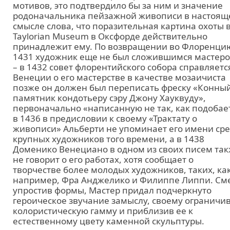
мотивов, это подтвердило бы за ним и значение
родоначальника пейзажной живописи в настоя
смысле слова, что поразительная картина охоты 
Taylorian Museum в Оксфорде действительно
принадлежит ему. По возвращении во Флоренци
1431 художник еще не был сложившимся мастер
– в 1432 совет флорентийского собора справляетс
Венеции о его мастерстве в качестве мозаичиста
позже он должен был переписать фреску «Конны
памятник кондотьеру сэру Джону Хауквуду»,
первоначально «написанную не так, как подобае
в 1436 в предисловии к своему «Трактату о
живописи» Альберти не упоминает его имени ср
крупных художников того времени, а в 1438
Доменико Венециано в одном из своих писем та
не говорит о его работах, хотя сообщает о
творчестве более молодых художников, таких, как
например, Фра Анджелико и Филиппе Липпи. См
упростив формы, Мастер придал подчеркнуто
героическое звучание замыслу, своему ограничи
колористическую гамму и приблизив ее к
естественному цвету каменной скульптуры.