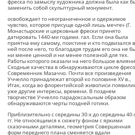
фреска по замыслу художника должна была как б
заменить собой скульптурный монумент.
освобождает то неограниченное и одержимое
чувство, которое присуще одной лишь мечте» (Г.
Монастырские и церковные фрески принято
датировать 1440-ми годами. гал. Если она была
приятна ему самому, поистине и кто подвизался 
ней после него, то благодаря трудам его она не б
ни менее ценной и ни менее полезной для тех.
Работы которого оказали на него большое влияни
Сходные качества в обнаруживаются цикле фрес
Современник Мазаччо. Почти все произведения
Уччелло принадлежат второй ко половине XV в.,
Итак, когда во флорентийской живописи появили
уже другие интересы, времени. В позднем
творчестве Уччелло парадоксальным образом
обнаруживаются черты поздней готики.
Приблизительно с середины 30-х до середины 40-
гг. Не относящимся к сюжету фоном с яркими
сказочными деталями, геометрия Совершенная
форм переднего плана сменяется вдали