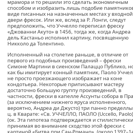
мрамора и то решили это сделать экономичным
способом и изобразить лишь подобие памятнико
виде писанных на назначенных местах у входной
двери фресок. Или же, вслед за Р. Лонги, следут
предположить, что Уччелло переписал фреску
«Джованни Акуто» в 1456, тогда же, когда Андреа
дель Кастаньо исполнил картину, посвященную
Никколо да Толентино.
Исполненный на столетие раньше, в отличие от
первого из подобных произведений – фрески
Симоне Мартини в сиенском Палаццо Публико, н
как бы имитирует конный памятник, Паоло Учче
не просто проезжающего изображает на коне
кондотьера. Некоторые приписывают мастеру
достаточно большую группу произведений, в
частности, фрески в капелле Ассунты собора в Пр
(за исключением нижнего яруса исполненного,
вероятно, Андреа ди Джусто) три панно пределлы
ц. в Кварате: «Св. УЧЧЕЛЛО, ПАОЛО (Uccello, Paolo
(ок. Эта гипотеза подтверждается и стилистически
принимая во внимание сходство этой фрески с
картиной «Битва при Сан-Романо». (около 1397–1