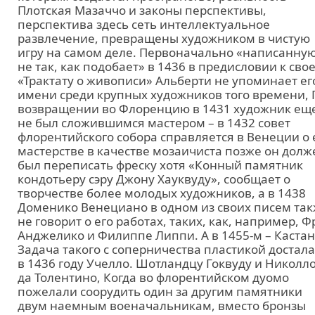
Плотская Мазаччо и законы перспективы,
перспектива здесь сеть интеллектуальное
развлечение, превращены художником в чистую
игру на самом деле. Первоначально «написанну
не так, как подобает» в 1436 в предисловии к сво
«Трактату о живописи» Альберти не упоминает ег
имени среди крупных художников того времени, 
возвращении во Флоренцию в 1431 художник ещ
не был сложившимся мастером – в 1432 совет
флорентийского собора справляется в Венеции о 
мастерстве в качестве мозаичиста позже он долж
был переписать фреску хотя «Конный памятник
кондотьеру сэру Джону Хауквуду», сообщает о
творчестве более молодых художников, а в 1438
Доменико Венециано в одном из своих писем та
не говорит о его работах, таких, как, например, Ф
Анджелико и Филиппе Липпи. А в 1455-м – Кастан
Задача такого с соперничества пластикой достала
в 1436 году Учелло. Шотландцу Гоквуду и Николл
да Толентино, Когда во флорентийском дуомо
пожелали соорудить один за другим памятники
двум наемным военачальникам, вместо бронзы