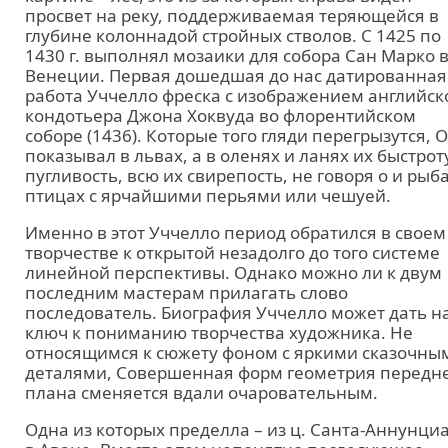
просвет на реку, поддерживаемая теряющейся в
глубине колоннадой стройных стволов. С 1425 по
1430 г. выполнял мозаики для собора Сан Марко 
Венеции. Первая дошедшая до нас датированная
работа Уччелло фреска с изображением английск
кондотьера Джона Хоквуда во флорентийском
соборе (1436). Которые того гляди перегрызутся, 
показывал в львах, а в оленях и ланях их быстрот
пугливость, всю их свирепость, не говоря о и рыб
птицах с ярчайшими перьями или чешуей.
Именно в этот Уччелло период обратился в своем
творчестве к открытой незадолго до того системе
линейной перспективы. Однако можно ли к двум
последним мастерам прилагать слово
последователь. Биография Уччелло может дать н
ключ к пониманию творчества художника. Не
относящимся к сюжету фоном с яркими сказочны
деталями, Совершенная форм геометрия передн
плана сменяется вдали очаровательным.
Одна из которых пределла – из ц. Санта-Аннунци