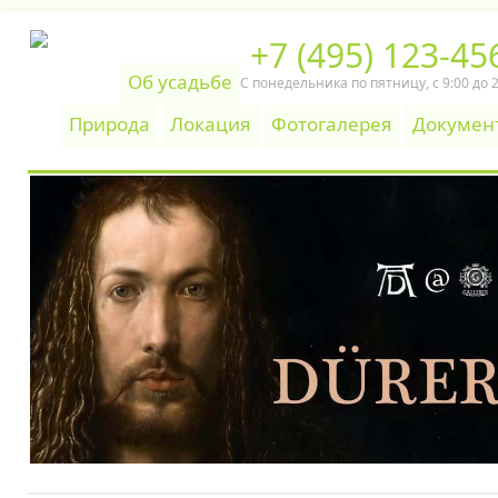
+7 (495) 123-45
Об усадьбе
С понедельника по пятницу, c 9:00 до 
Природа
Локация
Фотогалерея
Докумен