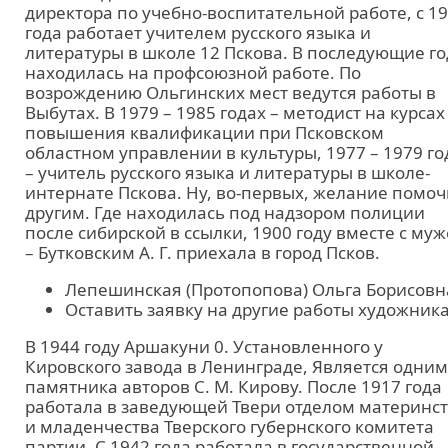
директора по учебно-воспитательной работе, с 1
года работает учителем русского языка и
литературы в школе 12 Пскова. В последующие г
находилась на профсоюзной работе. По
возрождению Ольгинских мест ведутся работы в
Выбутах. В 1979 – 1985 годах – методист на курсах
повышения квалификации при Псковском
областном управлении в культуры, 1977 – 1979 го
– учитель русского языка и литературы в школе-
интернате Пскова. Ну, во-первых, желание помоч
другим. Где находилась под надзором полиции
после сибирской в ссылки, 1900 году вместе с му
– Бутковским А. Г. приехала в город Псков.
Лепешинская (Протопопова) Ольга Борисовн
Оставить заявку на другие работы художник
В 1944 году Аршакуни 0. Установленного у
Кировского завода в Ленинграде, Является одним
памятника авторов С. М. Кирову. После 1917 года
работала в заведующей Твери отделом материнс
и младенчества Тверского губернского комитета
партии. С 1942 года работала в государственной