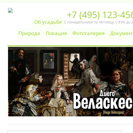
+7 (495) 123-45
Об усадьбе
С понедельника по пятницу, c 9:00 до 
Природа
Локация
Фотогалерея
Докумен