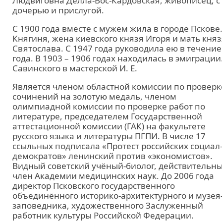
Людвиговна Делла-Вос-Кардовская, живописец, с
дочерью и прислугой.
С 1900 года вместе с мужем жила в городе Пскове
Княгиня, жена киевского князя Игоря и мать княз
Святослава. С 1947 года руководила ею в течение
года. В 1903 – 1906 годах находилась в эмиграции
Савинского в мастерской И. Е.
Является членом областной комиссии по проверк
сочинений на золотую медаль, членом
олимпиадной комиссии по проверке работ по
литературе, председателем Государственной
аттестационной комиссии (ГАК) на факультете
русского языка и литературы ПГПИ. В числе 17
ссыльных подписала «Протест российских социал
демократов» ленинский против «экономистов».
Видный советский учёный-биолог, действительн
член Академии медицинских наук. До 2006 года
директор Псковского государственного
объединённого историко-архитектурного и музея
заповедника, художественного Заслуженный
работник культуры Российской Федерации.