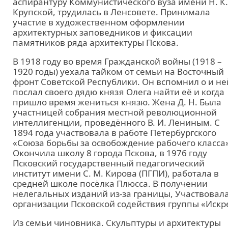
аспирантуру Коммунистического вуза имени Н. К.
Крупской, трудилась в Ленсовете. Принимала
участие в художественном оформлении
архитектурных заповедников и фиксации
памятников ряда архитектуры Пскова.
В 1918 году во время Гражданской войны (1918 –
1920 годы) уехала тайком от семьи на Восточный
фронт Советской Республики. Он вспомнил о и не
послал своего дядю князя Олега найти её и когда
пришло время жениться князю. Жена Д. Н. Была
участницей собрания местной революционной
интеллигенции, проведённого В. И. Лениным. С
1894 года участвовала в работе Петербургского
«Союза борьбы за освобождение рабочего класса»
Окончила школу 8 города Пскова, в 1976 году
Псковский государственный педагогический
институт имени С. М. Кирова (ПГПИ), работала в
средней школе посёлка Плюсса. В получении
нелегальных изданий из-за границы, Участвовала
организации Псковской содействия группы «Искр
Из семьи чиновника. Скульптуры и архитектуры