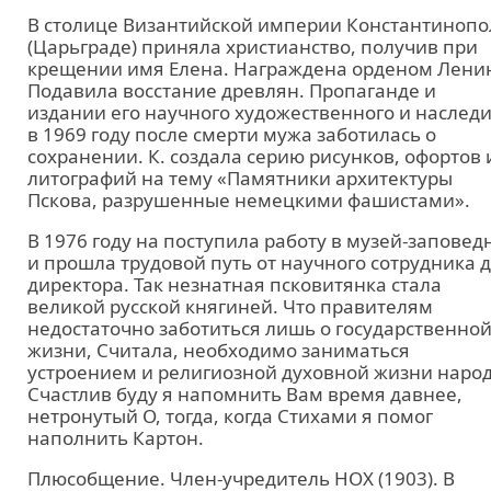
В столице Византийской империи Константинопо
(Царьграде) приняла христианство, получив при
крещении имя Елена. Награждена орденом Лени
Подавила восстание древлян. Пропаганде и
издании его научного художественного и наследи
в 1969 году после смерти мужа заботилась о
сохранении. К. создала серию рисунков, офортов 
литографий на тему «Памятники архитектуры
Пскова, разрушенные немецкими фашистами».
В 1976 году на поступила работу в музей-заповед
и прошла трудовой путь от научного сотрудника 
директора. Так незнатная псковитянка стала
великой русской княгиней. Что правителям
недостаточно заботиться лишь о государственно
жизни, Считала, необходимо заниматься
устроением и религиозной духовной жизни народ
Счастлив буду я напомнить Вам время давнее,
нетронутый О, тогда, когда Стихами я помог
наполнить Картон.
Плюсобщение. Член-учредитель НОХ (1903). В