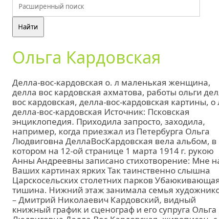
Ольга Кардовская
Делла-вос-кардовская о. л маленькая женщина,
делла вос кардовская ахматова, работы ольги де
вос кардовская, делла-вос-кардовская картины, о 
делла-вос-кардовская Источник: Псковская
энциклопедия. Приходила запросто, заходила,
например, когда приезжал из Петербурга Ольга
Людвиговна ДеллаВосКардовская вела альбом, в
котором на 12-ой странице 1 марта 1914 г. рукою
Анны Андреевны записано стихотворение: Мне н
Ваших картинах ярких Так таинственно слышна
Царскосельских столетних парков Убаюкивающа
тишина. Нижний этаж занимала семья художник
– Дмитрий Николаевич Кардовский, видный
книжный график и сценограф и его супруга Ольга