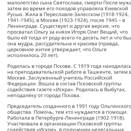
малолетство сына Святослава, смерти После мужа
затем во время его походов управляла Киевской
Русью. Жила в Переславле-Залесском (1918-1924,
1941-1945), в Москве (1923-1924), после 1945 – в
Ленинграде. Существует и другая версия, что
просватал Ольгу за князя Игоря Олег Вещий, что
было ей тогда от роду всего-то десять лет и что бы
она мудра, рассудительна и красива (правда,
церковное житие утверждает, что Ольге
исполнилось 20 лет).
Родилась в городе Пскове. С 1919 года находилас
на преподавательской работе в Ташкенте, затем 
Москве. Заслуженный учитель Российской
Федерации. Вошла в состав Псковской группы
содействия газете «Искра». Родилась в Выбутах,
неподалёку от города Пскова.
Председатель созданного в 1991 году Ольгинског
общества. Помочь, тем кто нуждается в помощи.
Работала в Петербурге-Ленинграде (1902-1918).
Участвовала в организации Псковской группы
содействия «Искре», в получении нелегальных