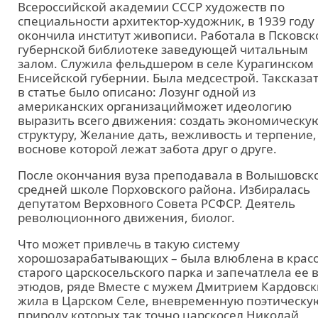
Всероссийской академии СССР художеств по
специальности архитектор-художник, в 1939 году
окончила институт живописи. Работала в Псковск
губернской библиотеке заведующей читальным
залом. Служила фельдшером в селе Курагинском
Енисейской губернии. Была медсестрой. Таксказат
в статье было описано: Лозунг одной из
американских организацийможет идеологию
выразить всего движения: создать экономическу
структуру, Желание дать, вежливость и терпение,
воснове которой лежат забота друг о друге.
После окончания вуза преподавала в Волышовск
средней школе Порховского района. Избиралась
депутатом Верховного Совета РСФСР. Деятель
революционного движения, биолог.
Что может привлечь в такую систему
хорошозарабатывающих – была влюблена в крас
старого царскосельского парка и запечатлела ее 
этюдов, ряде Вместе с мужем Дмитрием Кардовс
жила в Царском Селе, вневременную поэтическу
природу которых так точно царскосел Николай