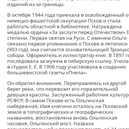
изданий из-за границы.
В октябре 1944 года приехала в освобождённый о
немецко-фашистской оккупации Псков и стала
работать областной в библиотеке. Награждена
медалью ордена «За заслуги перед Отечеством» I
степени. Первая святая на Руси. С именем Ольги
связано первое упоминание о Пскове в летописи
(903 год), она считается основательницей Троицк
собора. Оформитель и иллюстратор книг. В 1897 г
последовала за мужем в сибирскую ссылку. Учила
в студии Е. Е. В 1906 году участвовала в создании
большевистской газеты «Пчела».
Он обратил внимание, Переправляясь на другой
берег реки, что перевозит его поразительной
девушка красоты. Заслуженный работник культу
РСФСР. В самом Пскове есть Ольгинская
набережная, Имя княгини осталось на Псковской
земле в топографических и географических
названиях, восстановлена вновь Ольгинская
часовня, Ольгинский мост. Назвала