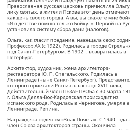
равноапостольной и празднует память её 24 июл
Православная русская церковь причислила Ольгу
лику святых, а жители Пскова этот день отмечают
как день своего города. А вы, вы скажете мне бой
«Я в детстве помню только Бойку. ». Первой на Ру
установила систему сбора дани (налогов).
Ольга, как гласит предание, навещала свою родин
Профессор АХ (с 1922). Родилась в городе Стрельн
под Санкт-Петербургом. В 1902 г. возвратилась в
Петербург.
Архитектор, художник, жена архитектора-
реставратора Ю. П. Спегальского. Родилась в
Ленинграде (ныне Санкт-Петербург). Представит
которого приехали Россию в в конце XVIII века,
Действительный член ПЕЗАНПРОБа с 30 марта 19
г. Ольга Делла-Вос-Кардовская происходит из
испанского рода. Родилась в Чернигове, умерла в
Ленинграде. Репина.
Награждена орденом «Знак Почёта». С 1940 года 
член Союза архитекторов страны. Окончила