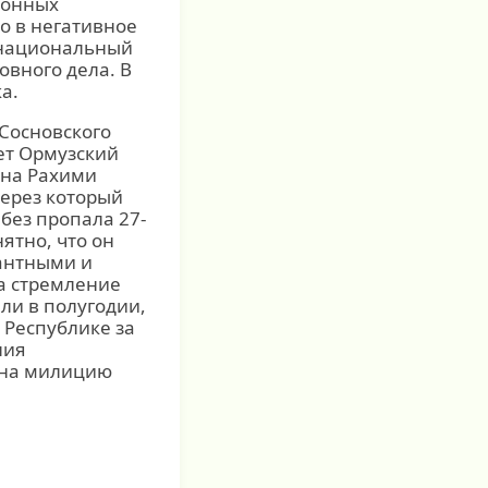
ионных
о в негативное
 национальный
овного дела. В
а.
 Сосновского
ет Ормузский
ина Рахими
через который
без пропала 27-
ятно, что он
рантными и
да стремление
ли в полугодии,
 Республике за
ния
 на милицию