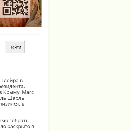
 Глейра в
резидента,
в Крыму. Marc
иэль Шарль
лизился, в
мо собрать
ыло раскрыто в