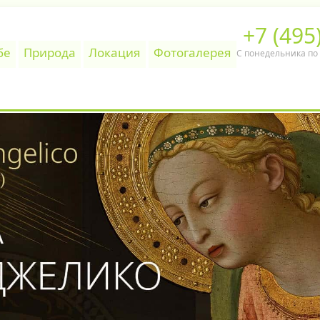
+7 (495
бе
Природа
Локация
Фотогалерея
С понедельника по п