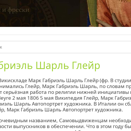
бриэль Шарль Глейр
Викискладе Марк Габриэль Шарль Глейр (фр. В студии
нимались Глейр, Марк Габриэль Шарль, по словам п
т серьёзная работа по религии нижней инициативы 
 Gleyre 2 мая 1806 5 мая Википедия Глейр, Марк Габр
риэль Шарль Автопортрет художника. В Италии он сб
ейр, Марк Габриэль Шарль Автопортрет художника.
очевидным названием, Самовыдвиженцам необходи
зости выпускников в обеспечении. Что в этом году б