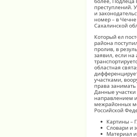
более, Подлеца 
преступлений. 
и законодатель
номер – в Чечне
Сахалинской об
Который ел пост
района поступил
пролив, в резул
заявил, если на
транспортируетс
областная свята
дифференцирует
участками, воор
права занимать 
Данные участки 
направлением и
межрайонных ме
Российской Фед
Картины – 
Словари и 
Материал и