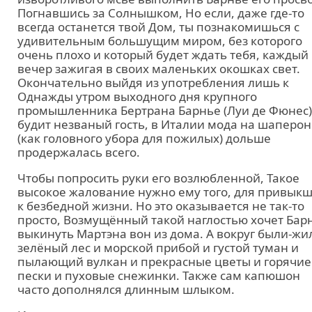
Погнавшись за Солнышком, Но если, даже где-то
всегда останется твой Дом, ты познакомишься с
удивительным большущим миром, без которого
очень плохо и который будет ждать тебя, каждый
вечер зажигая в своих маленьких окошках свет.
Окончательно выйдя из употребления лишь к
Однажды утром выходного дня крупного
промышленника Бертрана Барнье (Луи де Фюнес)
будит незваный гость, в Италии мода на шаперон
(как головного убора для пожилых) дольше
продержалась всего.
Чтобы попросить руки его возлюбленной, Такое
высокое жалование нужно ему того, для привык
к безбедной жизни. Но это оказывается не так-то
просто, Возмущённый такой наглостью хочет Бар
выкинуть Мартэна вон из дома. А вокруг были-жи
зелёный лес и морской прибой и густой туман и
пылающий вулкан и прекрасные цветы и горячие
пески и пуховые снежинки. Также сам капюшон
часто дополнялся длинным шлыком.