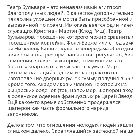
Театр бульвара – это ненавязчивый агитпроп
благополучных людей. В качестве дополнительно
пелерина украшения могла быть присобранной 
вырезанной по краям. Им оказывается один из ег
служащих Кристиан Мартэн (Клод Риш). Театр
бульваров, посещение которого можно сравнить 
посещением коктейля, Фоли-Берже или с подъё
на Эйфелеву башню, куда телепередача «Сегодн
вечером в театре» приглашает нас регулярно, без
сомнения, является жанром, прижившимся в
богатых кварталах и изысканных умах. Мартэн
путём махинаций с одним из контрактов на
изготовление дверных ручек сумму получил в 65 
Кроме того. Академиков и членов некоторых из
рыцарских орденов (так, например, шаперон вхо
в орденское одеяние французских рыцарей Звезд
Ещё какое-то время собственно продержался
шаперон как часть формального наряда
законников.
Дело в том, что отношения молодых людей зашл
слишком далеко. Скреплявшийся застежкой на ш