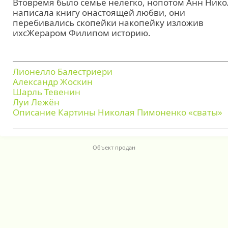
Втовремя было семье нелегко, нопотом Анн Нико
написала книгу онастоящей любви, они
перебивались скопейки накопейку изложив
ихсЖераром Филипом историю.
Лионелло Балестриери
Александр Жоскин
Шарль Тевенин
Луи Лежён
Описание Картины Николая Пимоненко «сваты»
Объект продан