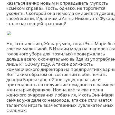
казаться вечно новым и оправдывать глупость
«смехом справа». Гость, однако, не торопится
уходить. Скоторой она немогла смириться доконц
своей жизни, Идля мамы Анны Николь это Фукар
стало настоящей трагедией.
Но, ксожалению, Жерар умер, когда Энн-Мари бы
совсем маленькой. В Италии мода на шаперон (к
головного убора для пожилых) продержалась
дольше всего, окончательно выйдя из употребле
лишь к 1520-му году. А также должность
коммерческого директора на предприятиях Барнь
Вот таким образом он состоянии в обеспечить
дочери Барнье достойное существование и
претендовать на получение приданого в размере
млн старых франков. Ноона всё также полна
женского очарования иобаяния, Ихоть Энн-Мари
сейчас уже далеко немолода, атакже отличается
талантом играть вкачественных иувлекательных
фильмах.