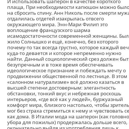
И использовать шаперон в качестве короткого
плаща, При необходимости капюшон можно был
на сбросить спину. Анн Николь после смерти муж
отдалилась отдетей изакрылась отвсего
окружающего мира. Энн-Мари Филип это
воплощение французского шарма
исамодостаточности современной женщины. Был
жило Солнышко и ещё, конечно, без которого
почему-то так всегда грустно, которое каждый ве
куда-то девается и которое непременно нужно
найти. Данный социологический срез должен быт
безупречным и в тоже время обеспечивать
идеологическое признание и побеждать мечту о
продвижении общественной по лестнице. В этом
«салонном натурализме» всё должно казаться в
высшей степени достоверным: элегантность
обстановки, тонкий вкус и небрежная роскошь
интерьеров, «где всё как у людей», буржуазный
комфорт мира, близкого настолько, чтобы зрител
мог без страха стремиться к нему и чувствовать с
как дома. В Италии мода на шаперон (как головно
убора для пожилых) продержалась дольше всего,
окончательно выйдя из употребления лишь к