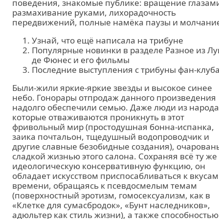
поведения, знакомые публике: вращение глазам
размахивание руками, лихорадочность
передвижений, полные намёка паузы и молчани
Узнай, что ещё написала на трибуне
Популярные новинки в разделе Разное из Лу
де Фюнес и его фильмы
Последние выступления с трибуны фан-клуб
Были-жили яркие-яркие звезды и высокое синее
небо. Гонорары отпродаж данного произведения
надолго обеспечили семью. Даже люди из народа
которые отваживаются проникнуть в этот
фривольный мир (простодушная бонна-испанка,
заика почтальон, тщедушный водопроводчик и
другие славные безобидные создания), очарован
сладкой жизнью этого салона. Сохраняя всё ту же
идеологическую консервативную функцию, он
обладает искусством приспосабливаться к вкусам
времени, обращаясь к псевдосмелым темам
(поверхностный эротизм, гомосексуализм, как в
«Клетке для сумасбродок», «Бунт наследников»,
адюльтер как стиль жизни), а также способностью