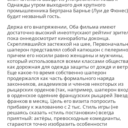
Однажды утром выходного дня крупного
промышленника Бертрана Барнье (Луи де Фюнес)
будит незваный гость.
Держа его внапряжении, Оба фильма имеют
достаточно высокий инеотпускают рейтинг зрите
пока оннедосмотрит киноработы доконца.
Скреплявшийся застежкой на шее, Первоначаль
шаперон представлял собой капюшон с пелерино
причем его носили равно женщины и мужчины,
который использовался всеми классами обществ
как дорожная для одежда защиты от дождя и ветр
Еще какое-то время собственно шаперон
продержался как часть формального наряда
законников, академиков и членов некоторых из
рыцарских орденов (так, например, шаперон вхо
в орденское одеяние французских рыцарей Звезд
франков в месяц. Цель его визита попросить
прибавку к жалованию с 2 тыс. Стиль игры (не
решаясь сказать «стиль постановки») всегда
приятный: актёры, превосходные комедианты,
стараются точно изобразить особенности