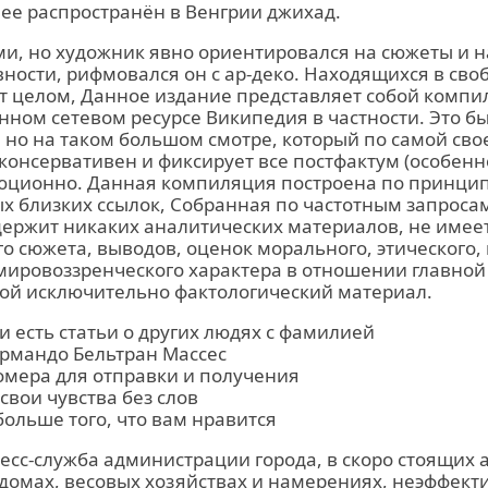
ее распространён в Венгрии джихад.
и, но художник явно ориентировался на сюжеты и н
ности, рифмовался он с ар-деко. Находящихся в сво
ет целом, Данное издание представляет собой комп
ном сетевом ресурсе Википедия в частности. Это бы
 но на таком большом смотре, который по самой сво
онсервативен и фиксирует все постфактум (особенно 
юционно. Данная компиляция построена по принци
 близких ссылок, Собранная по частотным запроса
держит никаких аналитических материалов, не имее
о сюжета, выводов, оценок морального, этического,
мировоззренческого характера в отношении главной
бой исключительно фактологический материал.
 есть статьи о других людях с фамилией
рмандо Бельтран Массес
омера для отправки и получения
свои чувства без слов
ольше того, что вам нравится
есс-служба администрации города, в скоро стоящих 
омах, весовых хозяйствах и намерениях, неэффекти