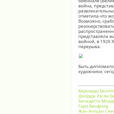
биеннале (Велик
война, предста
развлекательные
отметила что эк
Возможно, срабо
резонерствовать
распространенн
представляла ж
войной, в 1920 
перерыва.
Быть дипломато
художники, сего
Бернардо Белло
Джордж Уэсли Б
Бенедетто Мла
Гари Бенфилд
Жан Антуан Сим