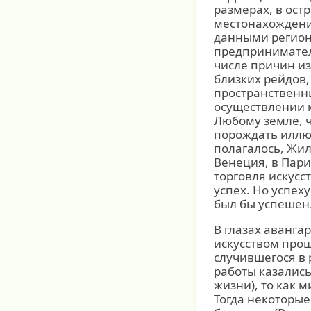
размерах, в ост
местонахождение
данными регион
предпринимател
числе причин и
близких рейдов
пространственны
осуществлении 
Любому земле, ч
порождать иллюз
полагалось, Жил
Венеция, в Пари
торговля искусс
успех. Но успех
был бы успешен
В глазах аванга
искусством прош
случившегося в 
работы казались
жизни), то как 
Тогда некоторые