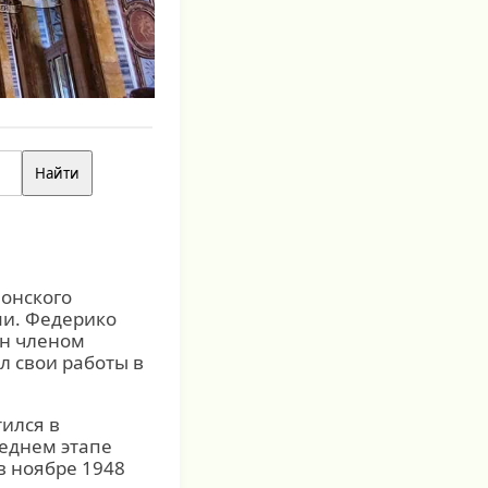
лонского
ми. Федерико
ан членом
л свои работы в
ился в
леднем этапе
в ноябре 1948