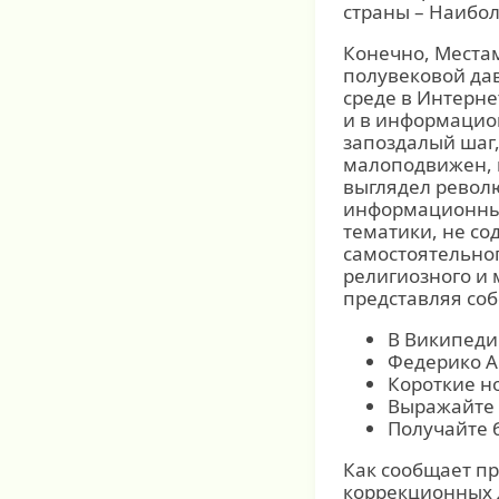
страны – Наибол
Конечно, Местам
полувековой дав
среде в Интерн
и в информацион
запоздалый шаг,
малоподвижен, к
выглядел револ
информационных
тематики, не со
самостоятельног
религиозного и 
представляя со
В Википедии
Федерико А
Короткие н
Выражайте 
Получайте б
Как сообщает пр
коррекционных д