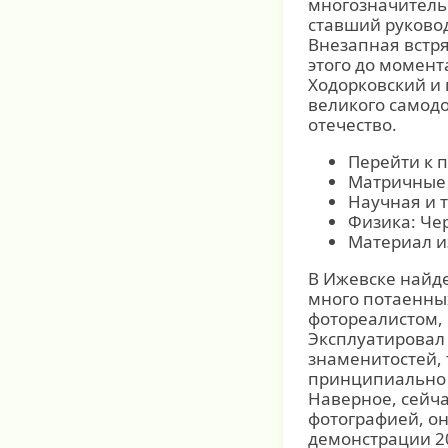
многозначительн
ставший руковод
Внезапная встр
этого до момен
Ходорковский и
великого самодо
отечество.
Перейти к 
Матричные 
Научная и 
Физика: Че
Материал и
В Ижевске найд
много потаенных
фотореалистом, 
Эксплуатировал
знаменитостей, 
принципиально 
Наверное, сейча
фотографией, о
демонстрации 20