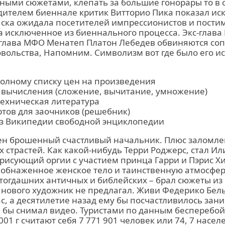
ыми сюжетами, клепать за большие гонорары то в о
ителем биеннале критик Витторио Пика показал иск
яска ожидала посетителей импрессионистов и пости
та исключенное из биеннального процесса. Экс-гла
 глава МФО Менатеп Платон Лебедев обвиняются со
вольства, Напомним. Символизм вот где было его и
полному списку цен на произведения
вычисления (сложение, вычитание, умножение)
техническая литература
ртов для заочников (решебник)
з Википедии свободной энциклопедии
ен брошенный счастливый начальник. Плюс заломле
 страстей. Как какой-нибудь Терри Роджерс, стал И
рисующий оргии с участием принца Гарри и Пэрис Х
 обнаженное женское тело и таинственную атмосфер
тогдашних античных и библейских – брал сюжеты из
нового художник не предлагал. Живи Федерико Бель
с, а десятилетие назад ему бы посчастливилось зан
н бы снимал видео. Туристами по данным бесперебо
01 г считают себя 7 771 901 человек или 74, 7 насе