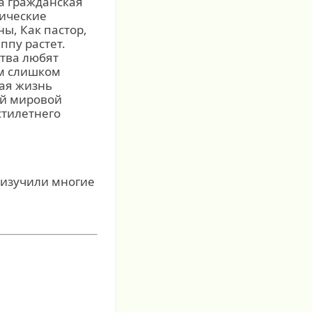
а гражданская
мические
ы, Как пастор,
ппу растет.
тва любят
им слишком
ая жизнь
ой мировой
стилетнего
 изучили многие