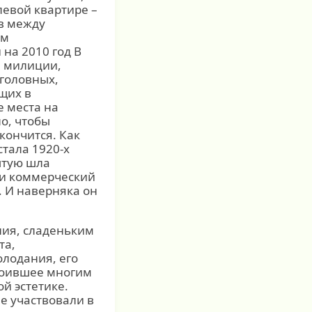
левой квартире –
в между
ом
на 2010 год В
а милиции,
головных,
щих в
 места на
о, чтобы
кончится. Как
стала 1920-х
ытую шла
о и коммерческий
. И наверняка он
ния, сладеньким
та,
олодания, его
стоившее многим
й эстетике.
е участвовали в