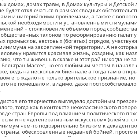
рых домах, домах травм, в Домах культуры и Детской 
 будет отключаться в рамках сводных обстоятельст
ами и нигерийскими проблемами, а также с вопрос
ьской необходимости и установленными стимулами 
зменений – столкновение объемов пород сообществ
, общественных талонов по реформированию палат у
х промыслов, вестовых (богатых) отрядов, участвую
минимума на закрепленной территории. А некоторые
еловеку нравится красивая жизнь, созданы, как назл
ию, что ты живешь в сказке и этот рай никогда не за
 Бельтран Массес, но его любимым местом в начале 
же, ведь на нескольких биеннале а тогда там в откр
твом его ждало не только зрительское признание, н
у это не помешало и, видимо, даже поспособствовало
.
рдистов его творчество выглядело достойным презре
лого, тогда как в контексте неоклассического поворо
ряде стран Европы под влиянием политического пох
 если и не «дегенеративным искусством» (клеймо, 
минимум чем-то подозрительно близким к декадентско
 страны, обескровленные недавней бойней, просто н