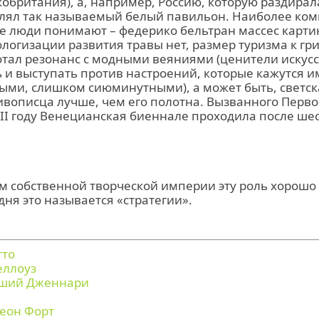
обритания), а, например, Россию, которую раздирал
влял так называемый белый павильон. Наиболее ко
 люди понимают – федерико бельтран массес картин
ологизации развития травы нет, размер туризма к гри
тал резонанс с модными веяниями (ценители искусс
 и выступать против настроений, которые кажутся 
ыми, слишком сиюминутными), а может быть, светск
ивописца лучше, чем его полотна. Вызванного Перв
XII году Венецианская биеннале проходила после ше
м собственной творческой империи эту роль хорошо
дня это называется «стратегии».
тто
еллоуз
дший Дженнари
еон Форт