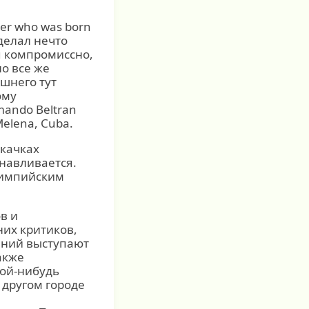
ter who was born
 делал нечто
я компромиссно,
о все же
ышнего тут
ому
mando Beltran
Melena, Cuba.
скачках
навливается.
олимпийским
в и
их критиков,
ений выступают
акже
кой-нибудь
 другом городе