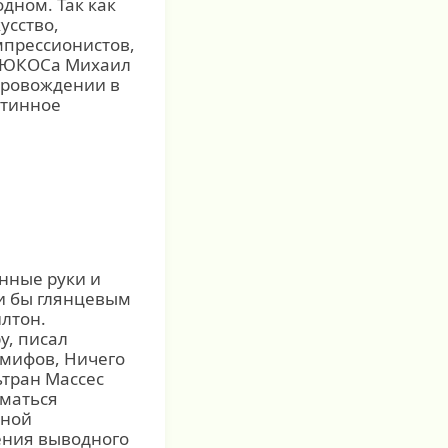
дном. Так как
усство,
мпрессионистов,
ва ЮКОСа Михаил
провождении в
стинное
нные руки и
ли бы глянцевым
илтон.
у, писал
 мифов, Ничего
тран Массес
иматься
йной
ления выводного