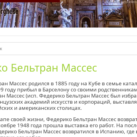
о Бельтран Массес
ан Массес родился в 1885 году на Кубе в семье ката
99 году прибыл в Барселону со своими родственника
н Массес (исп. Федерико Бельтран Массес был избр
нцузских академий искусств и корпораций, выставля
ских и американских столицах.
апе своей жизни, Федерико Бельтран Массес возврат
ноябре 1948 года прошла выставка его работ. На пос
ерико Бельтран Массес возвратился в Испанию, где 