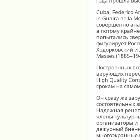
года прошла выс
Cuba, Federico A
in Guaira de la 
совершенно ана
а потому крайне
попытались свер
фигурирует Росс
Ходорковский и 
Masses (1885–194
Построенных все
верующих перес
High Quality Co
срокам на самом
Он сразу же за
состоятельных з
Надежная рецеп
члены культурны
организаторы и
дежурный биенна
многоэкранные 