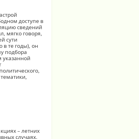
астрой
бодном доступе в
иляцию сведений
л, мягко говоря,
ей сути
в те годы), он
пу подбора
м указанной
т
 политического,
 тематики,
акциях – летних
вных случаях,