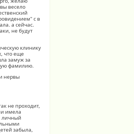
арго, желаю
 вы весело
ественский
ровидением" с в
ла. а сейчас.
аки, не будут
ическую клинику
, что еще
шла замуж за
вую фамилию.
ли нервы
так не проходит,
или имела
а личный
альными
етей забыла,