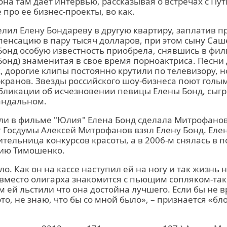
она там дает интервью, рассказывая о встречах с Пу
 про ее бизнес-проекты, во как.
елил Елену Бондареву в другую квартиру, заплатив п
нсацию в пару тысяч долларов, при этом сыну Саше
Бонд особую известность приобрела, снявшись в фи
Бонд) знаменитая в свое время порноактриса. Песни 
, дорогие клипы постоянно крутили по телевизору, н
экранов. Звезды российского шоу-бизнеса поют голы
убликации об исчезновении певицы Елены Бонд, сы
андальном.
оли в фильме "Юлия" Елена Бонд сделала Митрофано
 Госдумы Алексей Митрофанов взял Елену Бонд. Еле
дительница конкурсов красоты, а в 2006-м снялась в
ию Тимошенко.
о. Как он на кассе наступил ей на ногу и так жизнь 
 вместо олигарха знакомится с пьющим сопляком-т
м ей льстили что она достойна лучшего. Если бы не в
о, не знаю, что бы со мной было», – признается «бл