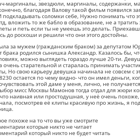
ач-маргиналы, звездюли, маргиналы, содержанки, м
 конечно, благодаря Валову такой фильм появился 
. И подкладывать соломки себе, Нужно понимать что э
д, вложить то же бабло в образование, не а тратить
леты и петь если ты не умеешь это делать. Приехав
сь до роскоши и решили что они этого достойны.
ыла за мужем (гражданским браком) за депутатом 
 брака родился сынишка Александр. Казалось бы, что
овиях, можно выглядеть гораздо лучше 20-ти. Деву
 очень старательной и старалась принимать участие
ты, Но свою карьеру девушка начинала не совсем с эт
8230 остается по чему видно- что он имел деньги, ко
очувствовать этой даме у меня, лично, не получается
бор мисс Москвы Мамонов тогда отдал для жюри кон
что наивная или простодушная, у неё очень похоже, 
чала, посмотрев её клипы красивую про жизнь, я по
ница.
ое похоже на то что вы уже смотрите
мментарии которые никто не читает
оментарий который никто не будет читать