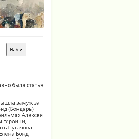
авно была статья
 вышла замуж за
нд (Бондарь)
 фильмах Алексея
м героини,
ть Пугачова
 Елена Бонд