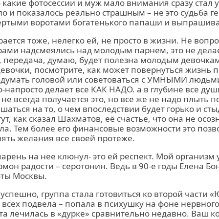
о какие фотосессии и муж мало внимания сразу стал у
ило и показалось реально страшным – не это судьба г
пертыми воротами богатенького папаши и выпрашив
ается тоже, нелегко ей, не просто в жизни. Не вопро
рами надсмеялись над молодым парнем, это не дела
е, передача, думаю, будет полезна молодым девочкам
 девочки, посмотрите, как может повернуться жизнь п
 думать головой или советоваться с УМНЫМИ людьми
то-напросто делает все КАК НАДО. а в глубине все душ
не всегда получается это, но все же не надо плыть п
шаться на то, о чем впоследствии будет горько и сты
ут, как сказал Шахматов, её счастье, что она не осозн
а. Тем более его финансовые возможности это позво
ять желания все своей протеже.
парень на нее клюнул- это ей респект. Мой организм 
мон радости – серотонин. Ведь в 90-е годы Елена Бо
оты Москвы.
спешно, группа стала готовиться ко второй части «Ю
 всех подвела – попала в психушку на фоне нервного
та лечилась в «дурке» сравнительно недавно. Ваш 