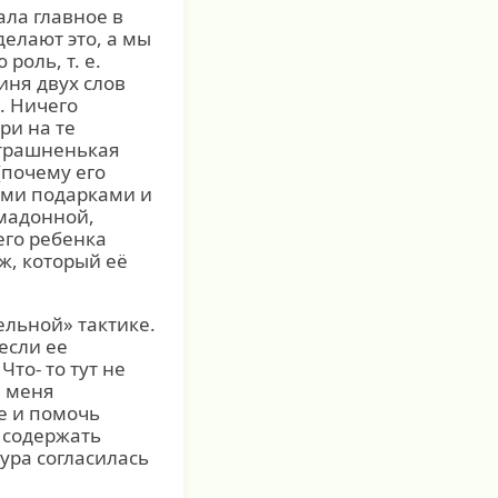
ала главное в
делают это, а мы
роль, т. е.
иня двух слов
. Ничего
ри на те
страшненькая
(почему его
гими подарками и
имадонной,
его ребенка
ж, который её
ельной» тактике.
 если ее
то- то тут не
ы меня
е и помочь
И содержать
дура согласилась