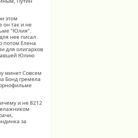
тиным, Путин
ри этом
 он так и не
льме "Юлия".
для нее писал
о потом Елена
ми для олигархов
гравшей Юлию
ву минет Совсем
на Бонд гремела
 порнофильме
ничему и не 8212
акелажником
рачи,
ондинка за