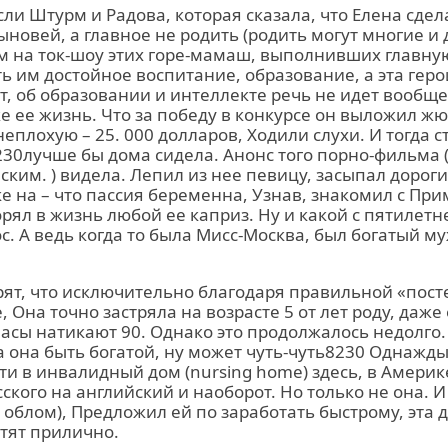
ли Штурм и Радова, которая сказала, что Елена сдел
ыновей, а главное не родить (родить могут многие и 
 на ток-шоу этих горе-мамаш, выполнивших главную 
ть им достойное воспитание, образование, а эта геро
т, об образовании и интеллекте речь не идет вообще
же ее жизнь. Что за победу в конкурсе он выложил жю
еплохую – 25. 000 долларов, Ходили слухи. И тогда 
230лучше бы дома сидела. Анонс того порно-фильма 
ским. ) видела. Лепил из нее певицу, засыпал доро
е на – что пассия беременна, Узнав, знакомил с Пр
ял в жизнь любой ее каприз. Ну и какой с пятилетн
с. А ведь когда то была Мисс-Москва, был богатый му
ят, что исключительно благодаря правильной «пост
, Она точно застряла на возрасте 5 от лет роду, даже
асы натикают 90. Однако это продолжалось недолго. Ч
а она быть богатой, ну может чуть-чуть8230 Однажд
и в инвалидный дом (nursing home) здесь, в Америк
сского на английский и наоборот. Но только не она. 
 и облом), Предложил ей по заработать быстрому, эта 
тят прилично.