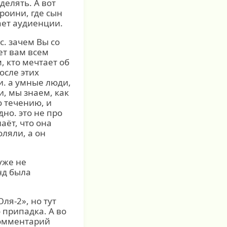
делять. А вот
ероини, где сын
ает аудиенции.
с. зачем Вы со
ет вам всем
, кто мечтает об
осле этих
. а умные люди,
и, мы знаем, как
о течению, и
дно. это не про
аёт, что она
ляли, а он
уже не
нд была
ля-2», но тут
 припадка. А во
комментарий