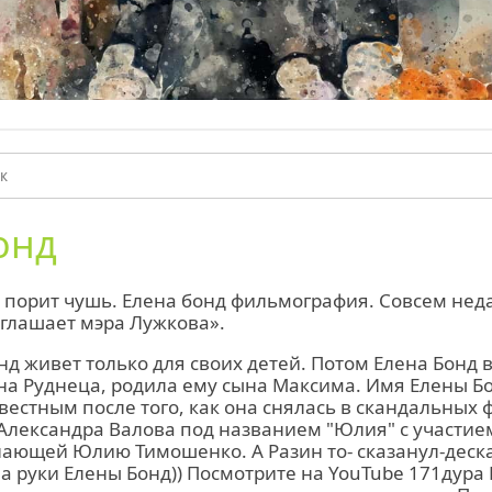
онд
 порит чушь. Елена бонд фильмография. Совсем нед
глашает мэра Лужкова».
нд живет только для своих детей. Потом Елена Бонд
а Руднеца, родила ему сына Максима. Имя Елены Бо
вестным после того, как она снялась в скандальных
Александра Валова под названием "Юлия" с участие
ающей Юлию Тимошенко. А Разин то- сказанул-деска
 руки Елены Бонд)) Посмотрите на YouTube 171дура