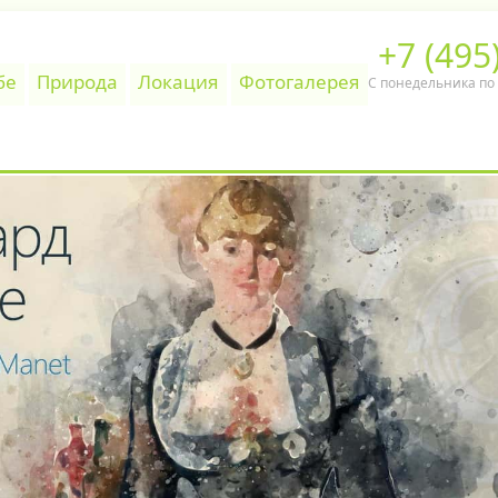
+7 (495
бе
Природа
Локация
Фотогалерея
С понедельника по п