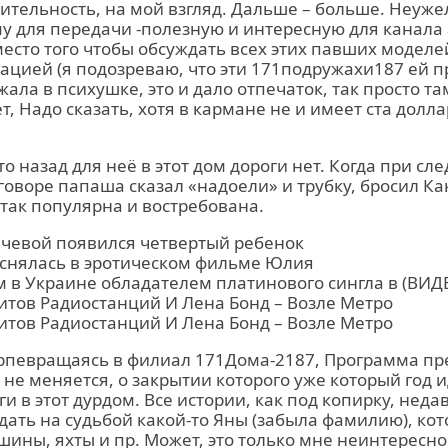
ительность, на мой взгляд. Дальше – больше. Неуже
у для передачи -полезную и интересную для канала
есто того чтобы обсуждать всех этих павших моделе
цией (я подозреваю, что эти 171подружахи187 ей п
ала в психушке, это и дало отпечаток, так просто та
т, Надо сказать, хотя в кармане не и имеет ста долла
то назад для неё в этот дом дороги нет. Когда при с
оворе папаша сказал «надоели» и трубку, бросил Ка
так популярна и востребована.
ачевой появился четвертый ребенок
 снялась в эротическом фильме Юлия
м в Украине обладателем платинового сингла в (ВИД
итов Радиостанций И Лена Бонд – Возле Метро
итов Радиостанций И Лена Бонд – Возле Метро
рпевращаясь в филиал 171Дома-2187, Программа пр
 не меняется, о закрытии которого уже который год и
и в этот дурдом. Все истории, как под копирку, неда
ать на судьбой какой-то Яны (забыла фамилию), ко
ины, яхты и пр. Может, это только мне неинтересн