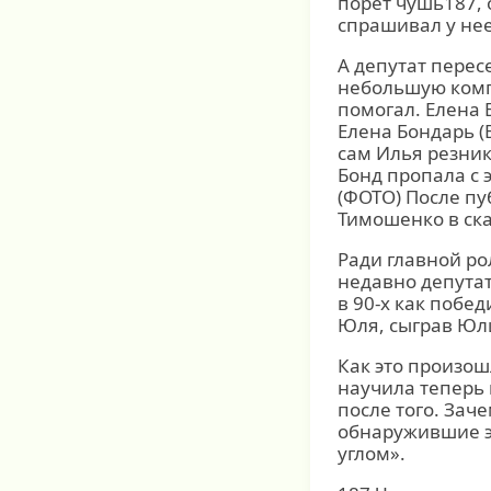
порет чушь187, 
спрашивал у нее
А депутат перес
небольшую компе
помогал. Елена 
Елена Бондарь (
сам Илья резник
Бонд пропала с 
(ФОТО) После п
Тимошенко в ск
Ради главной р
недавно депутат
в 90-х как побе
Юля, сыграв Юл
Как это произошл
научила теперь
после того. Заче
обнаружившие эт
углом».