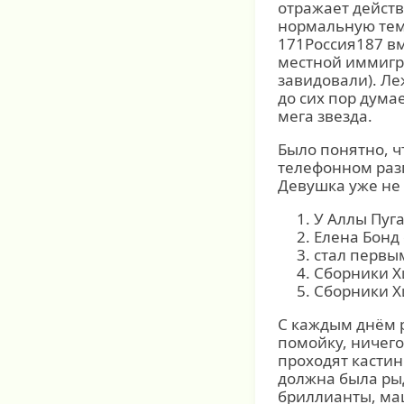
отражает действ
нормальную тем
171Россия187 вм
местной иммигра
завидовали). Леж
до сих пор думае
мега звезда.
Было понятно, ч
телефонном разг
Девушка уже не 
У Аллы Пуг
Елена Бонд
стал первы
Сборники Х
Сборники Х
С каждым днём 
помойку, ничего
проходят кастинг
должна была рыд
бриллианты, маш