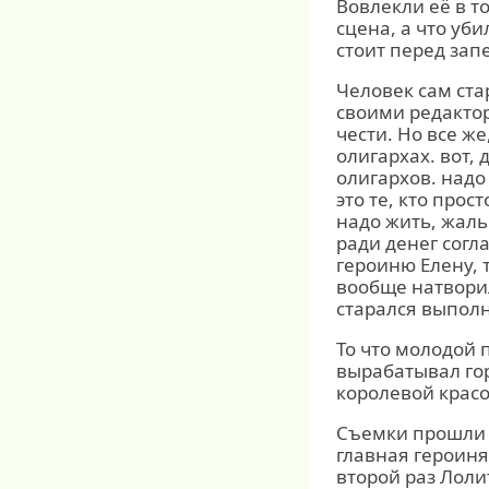
Вовлекли её в т
сцена, а что уб
стоит перед за
Человек сам стар
своими редакто
чести. Но все ж
олигархах. вот,
олигархов. надо
это те, кто прос
надо жить, жаль 
ради денег согла
героиню Елену, т
вообще натворил
старался выполн
То что молодой 
вырабатывал гор
королевой крас
Съемки прошли у
главная героиня
второй раз Лоли