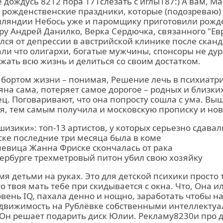
е дождусь 8212 пора 171слезать с иглы187:) А вам, М
 рожденственские праздники, которые (подозреваю)
нляндии Небось уже и паромщику приготовили рожд
ру Андрей Данилко, Верка Сердючка, связанного "Ев
лся от депрессии в австрийской клинике после сканда
ли что олигархи, богатые мужчины, спонсоры не дур
ржать всю жизнь и делиться со своим достатком.
 бортом жизни – понимая, Решение лечь в психиатр
на сама, потеряет самое дорогое – родных и близких
ец. Поговаривают, что она попросту сошла с ума. Вы
я, тем самым получила и московскую прописку и но
изики»: топ-13 артистов, у которых серьезно сдава
ке последние три месяца была в коме
певица Жанна Фриске скончалась от рака
тербурге трехметровый питон убил свою хозяйку
мя детьми на руках. Это для детской психики просто 
то твоя мать тебе при скидывается с окна. Что, Она 
ень IQ, пахала денно и нощно, заработать чтобы н
едвижимость на Рублёвке собственными интеллекту
 Он решает подарить диск Юлии. Рекламу8230и про д