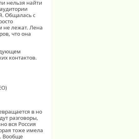
ли нельзя найти
 аудитории
й. Общалась с
росто
м не лежат. Лена
ров, что она
ледующем
ких контактов.
ЕО)
евращается в но
дут разговоры,
вно вся Россия
торая тоже имела
о. Вообще