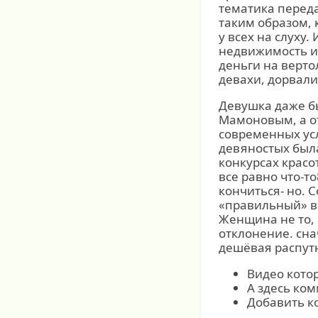
тематика перед
таким образом,
у всех на слуху
недвижимость ит
деньги на верто
девахи, дорвали
Девушка даже б
Мамоновым, а от
современных усл
девяностых была
конкурсах красо
все равно что-то
кончиться- но. С
«правильный» вы
Женщина не то, 
отклонение. сна
дешёвая распут
Видео котор
А здесь ко
Добавить к