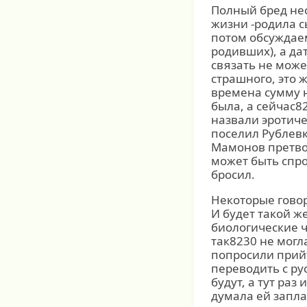
Полный бред нес
жизни -родила с
потом обсуждаем
родивших), а да
связать не може
страшного, это 
времена сумму н
была, а сейчас8
назвали эротиче
поселил Рублевк
Мамонов претвор
может быть спро
бросил.
Некоторые говор
И будет такой же
биологические ч
так8230 не могл
попросили прийт
переводить с ру
будут, а тут раз
думала ей запла