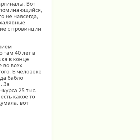
аргиналы. Вот
запоминающийся,
то не навсегда,
 халявные
шие с провинции
Юрием
 там 40 лет в
шка в конце
 во всех
ого. В человеке
гда бабло
. За
курса 25 тыс.
есть какое то
думала, вот