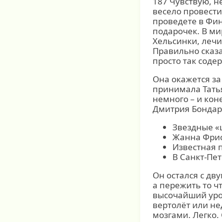
187 Чувствую, н
весело провести
проведете в Фи
подарочек. В ми
Хельсинки, лечи
Правильно сказа
просто так соде
Она окажется за
принимала Татья
немного – и кон
Дмитрия Бондар
Звездные «ш
Жанна Фрис
Известная 
В Санкт-Пе
Он остался с дву
а пережить то ч
высочайший уров
вертолёт или н
мозгами. Легко.